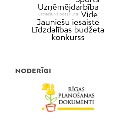
Uzņēmējdarbība
Vide
Latviešu valodas kursi
Jauniešu iesaiste
Līdzdalības budžeta
konkurss
NODERĪGI