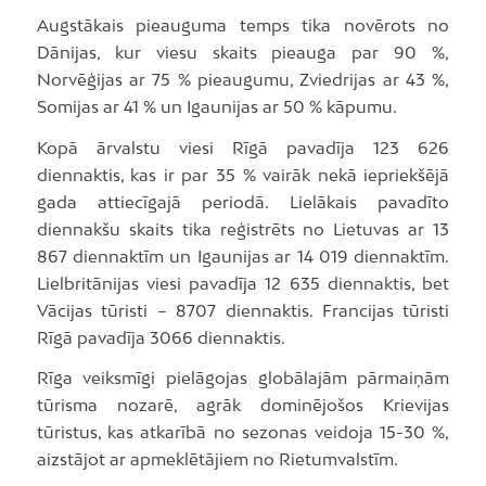
Augstākais pieauguma temps tika novērots no
Dānijas, kur viesu skaits pieauga par 90 %,
Norvēģijas ar 75 % pieaugumu, Zviedrijas ar 43 %,
Somijas ar 41 % un Igaunijas ar 50 % kāpumu.
Kopā ārvalstu viesi Rīgā pavadīja 123 626
diennaktis, kas ir par 35 % vairāk nekā iepriekšējā
gada attiecīgajā periodā. Lielākais pavadīto
diennakšu skaits tika reģistrēts no Lietuvas ar 13
867 diennaktīm un Igaunijas ar 14 019 diennaktīm.
Lielbritānijas viesi pavadīja 12 635 diennaktis, bet
Vācijas tūristi – 8707 diennaktis. Francijas tūristi
Rīgā pavadīja 3066 diennaktis.
Rīga veiksmīgi pielāgojas globālajām pārmaiņām
tūrisma nozarē, agrāk dominējošos Krievijas
tūristus, kas atkarībā no sezonas veidoja 15-30 %,
aizstājot ar apmeklētājiem no Rietumvalstīm.