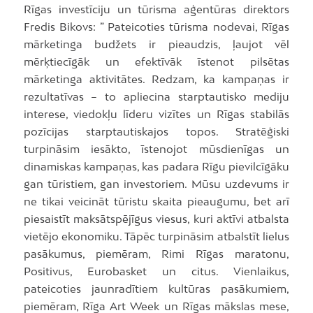
Rīgas investīciju un tūrisma aģentūras direktors
Fredis Bikovs: ” Pateicoties tūrisma nodevai, Rīgas
mārketinga budžets ir pieaudzis, ļaujot vēl
mērķtiecīgāk un efektīvāk īstenot pilsētas
mārketinga aktivitātes. Redzam, ka kampaņas ir
rezultatīvas – to apliecina starptautisko mediju
interese, viedokļu līderu vizītes un Rīgas stabilās
pozīcijas starptautiskajos topos. Stratēģiski
turpināsim iesākto, īstenojot mūsdienīgas un
dinamiskas kampaņas, kas padara Rīgu pievilcīgāku
gan tūristiem, gan investoriem. Mūsu uzdevums ir
ne tikai veicināt tūristu skaita pieaugumu, bet arī
piesaistīt maksātspējīgus viesus, kuri aktīvi atbalsta
vietējo ekonomiku. Tāpēc turpināsim atbalstīt lielus
pasākumus, piemēram, Rimi Rīgas maratonu,
Positivus, Eurobasket un citus. Vienlaikus,
pateicoties jaunradītiem kultūras pasākumiem,
piemēram, Rīga Art Week un Rīgas mākslas mese,