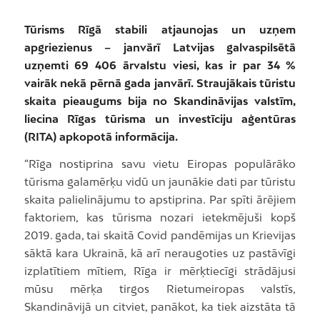
Tūrisms Rīgā stabili atjaunojas un uzņem
apgriezienus – janvārī Latvijas galvaspilsētā
uzņemti 69 406 ārvalstu viesi, kas ir par 34 %
vairāk nekā pērnā gada janvārī. Straujākais tūristu
skaita pieaugums bija no Skandināvijas valstīm,
liecina Rīgas tūrisma un investīciju aģentūras
(RITA) apkopotā informācija.
“Rīga nostiprina savu vietu Eiropas populārāko
tūrisma galamērķu vidū un jaunākie dati par tūristu
skaita palielinājumu to apstiprina. Par spīti ārējiem
faktoriem, kas tūrisma nozari ietekmējuši kopš
2019. gada, tai skaitā Covid pandēmijas un Krievijas
sāktā kara Ukrainā, kā arī neraugoties uz pastāvīgi
izplatītiem mītiem, Rīga ir mērķtiecīgi strādājusi
mūsu mērķa tirgos Rietumeiropas valstīs,
Skandināvijā un citviet, panākot, ka tiek aizstāta tā