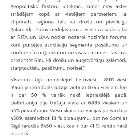
ģeopolitisko faktoru ietekmē. Tomēr mēs aktīvi
strādājam kopā ar vietējiem partneriem, lai
stiprinātu reģiona tēlu kā drošu un pievilcīgu
galamērķi. Pirms nedēļas mūsu viesnīcā sadarbībā
ar RITA un LIAA notika nozarei nozīmīgs forums,
kurā pulcējas asociāciju segmenta pasākumu un
konferenču organizatori no visas pasaules. Tas ļāva
prezentēt Rīgu kā drošu un augstvērtīgu galamērķi
starptautisku pasākumu norisei.”
Visvairāk Rīgu apmeklējuši lietuvieši – 8911 viesi.
Igaunija ierindojās otrajā vietā ar 8745 viesiem, kas
ir par 50 % vairāk nekā iepriekšējā gadā.
Lielbritānija bija trešajā vietā ar 6883 viesiem un
33% pieaugumu. Viesu skaits no Vācijas janvārī bija
4589, sasniedzot 18 % pieaugumu, bet no Somijas
Rīgā ieradās 3450 viesi, kas ir par 41 % vairāk nekā
iepriekš.