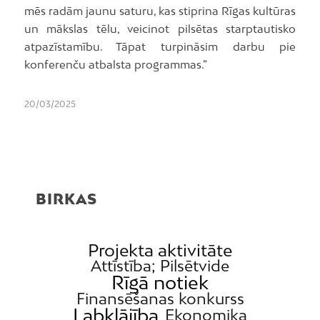
mēs radām jaunu saturu, kas stiprina Rīgas kultūras
un mākslas tēlu, veicinot pilsētas starptautisko
atpazīstamību. Tāpat turpināsim darbu pie
konferenču atbalsta programmas.”
20/03/2025
BIRKAS
Projekta aktivitāte
Attīstība; Pilsētvide
Rīgā notiek
Finansēšanas konkurss
Labklājība
Ekonomika