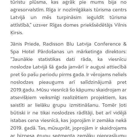
tūristu plūsma, kas agrāk pie mums bija no
agresorvalstīm. Rīga ir nozīmīgākais tūrisma centrs
Latvijā un mēs turpināsim ieguldīt tūrisma
attīstībā,” uzsver Rīgas domes priekšsēdētājs Vilnis
Ķirsis.
Jānis Priede, Radisson Blu Latvija Conference &
Spa Hotel Pārdošanas un mārketinga direktors:
“Jaunākie statistikas dati rāda, ka viesnīcu
noslodze Latvijā šā gada janvārī ir augusi attiecībā
pret šo pašu periodu pirms gada. Ir vērojams neliels
noslodzes pieaugums arī salīdzinājumā pret
2019.gadu. Mūsu viesnīcā šo kāpumu skaidrojam ar
atsevišķiem veiksmīgi realizētiem projektiem, kas
saistīti ar lielāku grupu izmitināšanu. Tomēr ļoti
būtiski ir ne tikai noslodzes rādītāji, bet arī vidējā
istabas cena viesnīcā, kas joprojām ir zemāka nekā
2019. gadā. Tas, mūsuprāt, joprojām ir skaidrojams
ar biznesa grupu segmenta zemāku pieprasījumu