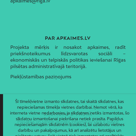
apkaimes@riga.lv
PAR APKAIMES.LV
Projekta mērķis ir nosakot apkaimes, radīt
priekšnoteikumus līdzsvarotas sociāli –
ekonomiskās un telpiskās politikas ieviešanai Rīgas
pilsētas administratīvajā teritorijā.
Piekļūstamības paziņojums
Šī tīmekļvietne izmanto sīkdatnes, tai skaitā sīkdatnes, kas
nepieciešamas tīmekļa vietnes darbībai. Ņemot vērā, ka
interneta vietne nedarbosies, ja sīkdatnes netiks izmantotas, šo
JAUNUMI E-PASTĀ
sīkdatņu izmantošanai piekrišana netiek prasīta. Papildus
Piesakies un saņem jaunāko informāciju savā e-pastā!
nepieciešamajām sīkdatnēm (cookies), lai uzlabotu vietnes
darbību un pakalpojumus, kā arī analizētu lietotājus un
pielāgotu saturu, šajā vietnē tiek izmantotas arī analītiskās