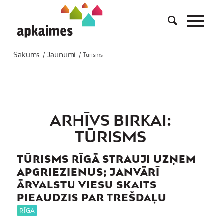
Sākums
Jaunumi
/
/
Tūrisms
ARHĪVS BIRKAI:
TŪRISMS
TŪRISMS RĪGĀ STRAUJI UZŅEM
APGRIEZIENUS; JANVĀRĪ
ĀRVALSTU VIESU SKAITS
PIEAUDZIS PAR TREŠDAĻU
RĪGA