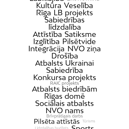
Kultūra
Veselība
Rīga
LB projekts
Sabiedrības
līdzdalība
Attīstība
Satiksme
Izglītība
Pilsētvide
Integrācija
NVO ziņa
Drošība
Atbalsts Ukrainai
Sabiedrība
Konkursa projekts
RAIC projekts
Atbalsts biedrībām
Rīgas domē
Sociālais atbalsts
NVO nams
Brīvprātīgais darbs
Pilsēta attīstās
Tūrisms
Sports
Līdzdalības budžets