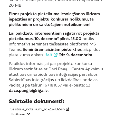
20 MB.
Pirms projekta pieteikuma iesniegšanas lūdzam
iepazīties ar projektu konkursa nolikumu, tā
pielikumiem un saistošajiem noteikumiem!
Lai palīdzētu interesentiem sagatavot projekta
pieteikumus, 10. decembrī plkst. 15.00
notiks
informatīvs seminārs tiešsaistes platformā MS
Teams.
Semināram aicinām pieteikties
, aizpildot
pieteikuma anketu
šeit
līdz 9. decembrim
.
Papildus informācijai par projektu konkursu
lūdzam sazināties ar Daci Paegli, Centra Apkaimju
attīstības un sabiedrības integrācijas pārvaldes
Sabiedrības integrācijas un līdzdalības nodaļas
vadītāju pa tālruni 67181657 vai e-pastā:
dace.paegle@riga.lv
.
Saistošie dokumenti:
Saistosie_noteikumi_rd-23-192-sn
Nolikums