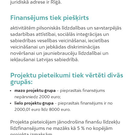
juridiskā adrese ir Rīgā.
Finansējums tiek piešķirts
aktivitātēm pilsoniskās līdzdalības un savstarpējās
sadarbības attīstībai, sociālās integrācijas un
sabiedrības veselības veicināšanai, iecietības
veicināšanai un jebkādas diskriminācijas
novēršanai un jauniebraucēju līdzdalībai un
iekļaušanai Latvijas sabiedrībā.
Projektu pieteikumi tiek vērtēti divās
grupās:
mazo projektu grupa
- pieprasītais finansējums
nepārsniedz 2000 euro;
lielo projektu grupa
- pieprasītais finansējums ir no
2000,01 euro līdz 8000 euro.
Projekta pieteicējam jānodrošina finanšu līdzekļu
līdzfinansējums ne mazāks kā 5 % no kopējām
projekta izmaksām.