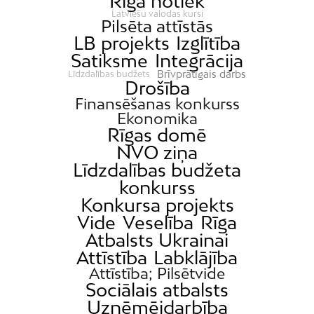
Rīgā notiek
Latviešu valodas kursi
Pilsēta attīstās
LB projekts
Izglītība
Satiksme
Integrācija
Brīvprātīgais darbs
Līdzdalības budžets
Drošība
Finansēšanas konkurss
Ekonomika
Rīgas domē
NVO ziņa
Līdzdalības budžeta
konkurss
Konkursa projekts
Vide
Veselība
Rīga
Atbalsts Ukrainai
Attīstība
Labklājība
Attīstība; Pilsētvide
Sociālais atbalsts
Uzņēmējdarbība