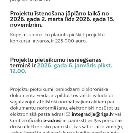
Projektu īstenošana jāplāno laikā no
2026. gada 2. marta līdz 2026. gada 15.
novembrim.
Kopējā summa, ko plānots piešķirt projektu
konkursa ietvaros, ir 225 000 euro.
Projektu pieteikumu iesniegšanas
termiņš ir
2026. gada 6. janvāris plkst.
12.00.
Projektu pieteikumi iesniedzami elektroniska
dokumenta veidā, aizpildot tos valsts valodā un
sagatavojot atbilstoši normatīvajiem aktiem par
dokumentu noformēšanu, elektroniski nosūtot uz
elektroniskā pasta adresi
integracija@riga.lv
vai
Centra oficiālo
e-adresi
ar paraksttiesīgās personas
drošu elektronisko parakstu, kas satur laika zīmogu,
.edoc formāta pakotnē, kuras izmērs nepārsniedz