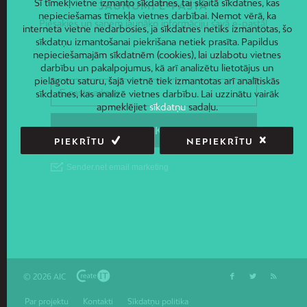
Šī tīmekļvietne izmanto sīkdatnes, tai skaitā sīkdatnes, kas
JAUNUMI E-PASTĀ
nepieciešamas tīmekļa vietnes darbībai. Ņemot vērā, ka
Piesakies un saņem jaunāko informāciju savā e-pastā!
interneta vietne nedarbosies, ja sīkdatnes netiks izmantotas, šo
sīkdatņu izmantošanai piekrišana netiek prasīta. Papildus
nepieciešamajām sīkdatnēm (cookies), lai uzlabotu vietnes
darbību un pakalpojumus, kā arī analizētu lietotājus un
pielāgotu saturu, šajā vietnē tiek izmantotas arī analītiskās
sīkdatnes, kas analizē vietnes darbību. Lai uzzinātu vairāk
apmeklējiet
sīkdatņu
sadaļu.
PIEKRĪTU
NEPIEKRĪTU
© 2026 AIC
Par projektu
Kontakti
Sīkdatņu politika