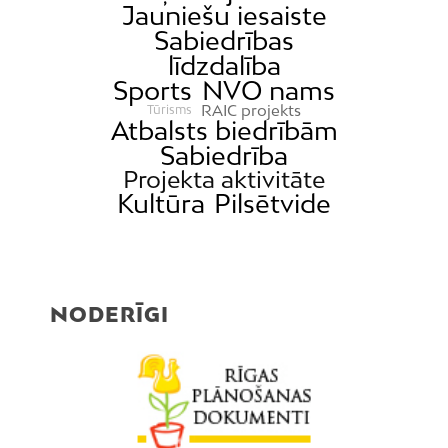
Jauniešu iesaiste
Sabiedrības
līdzdalība
Sports
NVO nams
RAIC projekts
Tūrisms
Atbalsts biedrībām
Sabiedrība
Projekta aktivitāte
Kultūra
Pilsētvide
NODERĪGI