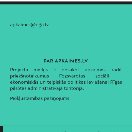
apkaimes@riga.lv
PAR APKAIMES.LV
Projekta mērķis ir nosakot apkaimes, radīt
priekšnoteikumus līdzsvarotas sociāli –
ekonomiskās un telpiskās politikas ieviešanai Rīgas
pilsētas administratīvajā teritorijā.
Piekļūstamības paziņojums