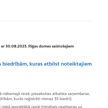
ā ar 30.08.2023. Rīgas domes saistošajiem
s biedrībām, kuras atbilst noteiktajiem
rā nākamajā reizē, piesakoties atbalsta saņemšanai,
rībām, kurās reģistrēti vismaz 35 biedri);
 nekā iepriekšējā reizē (minētais neattiecas uz