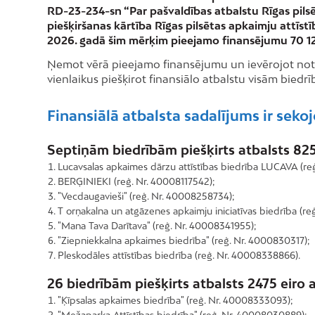
RD-23-234-sn “Par pašvaldības atbalstu Rīgas pilsē
piešķiršanas kārtība Rīgas pilsētas apkaimju attīstī
2026. gadā šim mērķim pieejamo finansējumu 70 12
Ņemot vērā pieejamo finansējumu un ievērojot note
vienlaikus piešķirot finansiālo atbalstu visām biedrī
Finansiālā atbalsta sadalījums ir sekoj
Septiņām biedrībām piešķirts atbalsts 82
Lucavsalas apkaimes dārzu attīstības biedrība LUCAVA (re
BERĢINIEKI (reģ. Nr. 40008117542);
"Vecdaugavieši" (reģ. Nr. 40008258734);
T orņakalna un atgāzenes apkaimju iniciatīvas biedrība (r
"Mana Tava Darītava" (reģ. Nr. 40008341955);
"Ziepniekkalna apkaimes biedrība" (reģ. Nr. 4000830317);
Pleskodāles attīstības biedrība (reģ. Nr. 40008338866).
26 biedrībām piešķirts atbalsts 2475 eiro
"Ķīpsalas apkaimes biedrība" (reģ. Nr. 40008333093);
"Mežaparka Attīstības biedrība" (reģ. Nr. 40008030889);