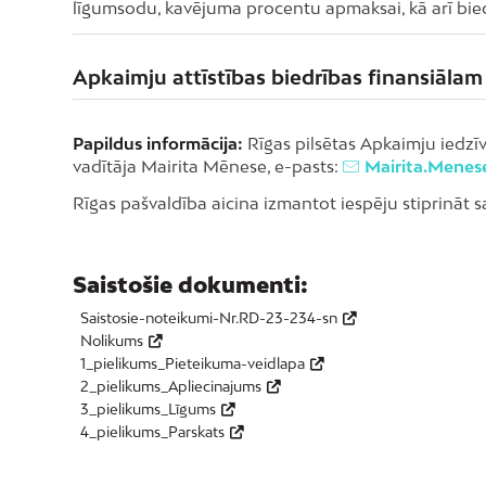
līgumsodu, kavējuma procentu apmaksai, kā arī bied
Apkaimju attīstības biedrības finansiālam
Papildus informācija:
Rīgas pilsētas Apkaimju iedzīv
vadītāja Mairita Mēnese, e-pasts:
Mairita.Menes
Rīgas pašvaldība aicina izmantot iespēju stiprināt 
Saistošie dokumenti:
Saistosie-noteikumi-Nr.RD-23-234-sn
Nolikums
1_pielikums_Pieteikuma-veidlapa
2_pielikums_Apliecinajums
3_pielikums_Līgums
4_pielikums_Parskats