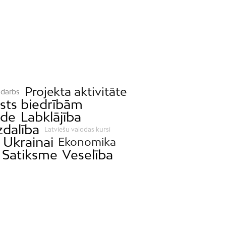
Projekta aktivitāte
 darbs
sts biedrībām
ide
Labklājība
zdalība
Latviešu valodas kursi
 Ukrainai
Ekonomika
Satiksme
Veselība