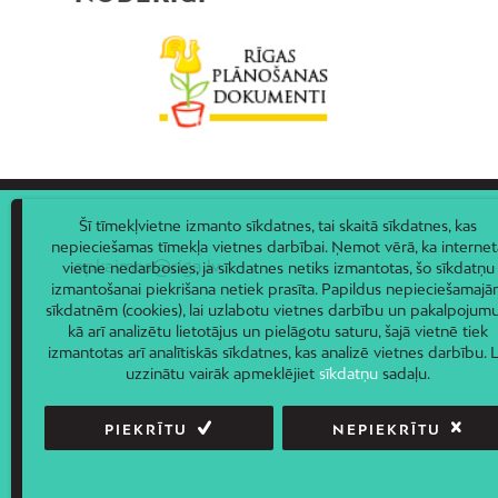
Šī tīmekļvietne izmanto sīkdatnes, tai skaitā sīkdatnes, kas
nepieciešamas tīmekļa vietnes darbībai. Ņemot vērā, ka internet
apkaimes@riga.lv
vietne nedarbosies, ja sīkdatnes netiks izmantotas, šo sīkdatņu
izmantošanai piekrišana netiek prasīta. Papildus nepieciešamaj
sīkdatnēm (cookies), lai uzlabotu vietnes darbību un pakalpojumu
kā arī analizētu lietotājus un pielāgotu saturu, šajā vietnē tiek
izmantotas arī analītiskās sīkdatnes, kas analizē vietnes darbību. L
uzzinātu vairāk apmeklējiet
sīkdatņu
sadaļu.
PIEKRĪTU
NEPIEKRĪTU