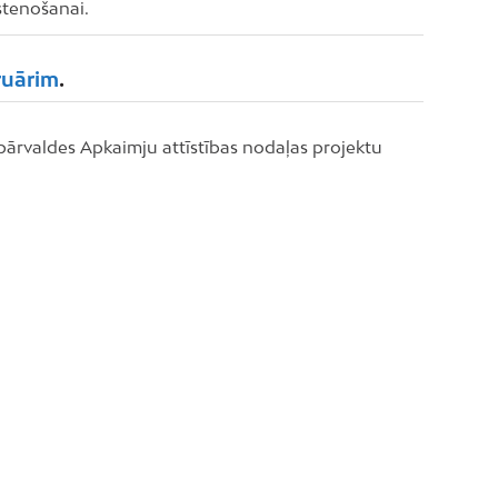
stenošanai.
bruārim
.
 pārvaldes Apkaimju attīstības nodaļas projektu