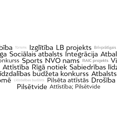
bība
Izglītība
LB projekts
Brīvprātīgais
Tūrisms
ga
Sociālais atbalsts
Integrācija
Atbal
Sports
NVO nams
V
onkurss
RAIC projekts
s
Attīstība
Rīgā notiek
Sabiedrības līd
īdzdalības budžeta konkurss
Atbalsts
domē
Drošība
Pilsēta attīstās
Līdzdalības budžets
Pilsētvide
Attīstība; Pilsētvide