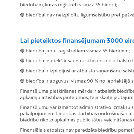
biedrībām, kurās reģistrēti vismaz 35 biedri);
🔵 biedrībai nav neizpildītu līgumsaistību pret pašv
Lai pieteiktos finansējumam 3000 eiro 
🔵 biedrībā jābūt reģistrētiem vismaz 35 biedriem;
🔵 biedrība iepriekš ir saņēmusi finansiālo atbalstu 
🔵 biedrība ir izpildījusi ar atbalsta saņemšanu sais
🔵 biedrība ir apguvusi vismaz 90 % no iepriekšējā s
Finansējuma piešķiršanas mērķis ir atbalstīt biedrīb
apkaimju attīstības jautājumos, tajā skaitā jautājum
Finansējumu var izmantot administratīvo izmaksu se
pakalpojumiem biedrības darbības nodrošināšanai u.
biedrību rīkoto apkaimes publicitātes veicināšanas 
Finansiālais atbalsts nav paredzēts biedrību pamat