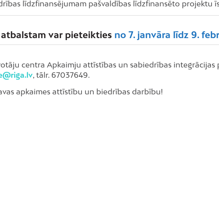
rības līdzfinansējumam pašvaldības līdzfinansēto projektu ī
 atbalstam var pieteikties
no 7. janvāra līdz 9. fe
otāju centra Apkaimju attīstības un sabiedrības integrācijas
e@riga.lv
, tālr. 67037649.
savas apkaimes attīstību un biedrības darbību!