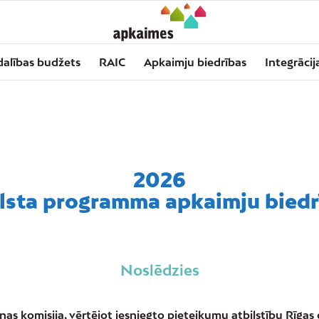
dalības budžets
RAIC
Apkaimju biedrības
Integrācij
2026
lsta programma apkaimju bied
Noslēdzies
nas komisija, vērtējot iesniegto pieteikumu atbilstību Rīga