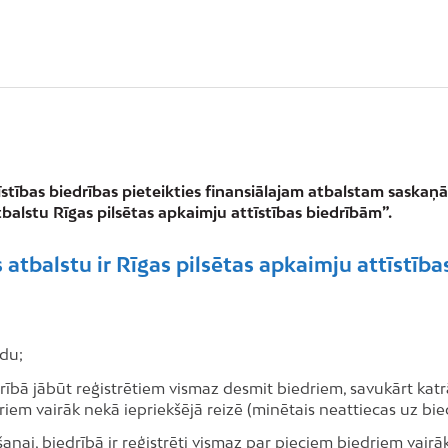
īstības biedrības pieteikties finansiālajam atbalstam saskaņ
alstu Rīgas pilsētas apkaimju attīstības biedrībām”.
atbalstu ir Rīgas pilsētas apkaimju attīstība
adu;
drībā jābūt reģistrētiem vismaz desmit biedriem, savukārt kat
iem vairāk nekā iepriekšējā reizē (minētais neattiecas uz bied
nai, biedrībā ir reģistrēti vismaz par pieciem biedriem vairāk