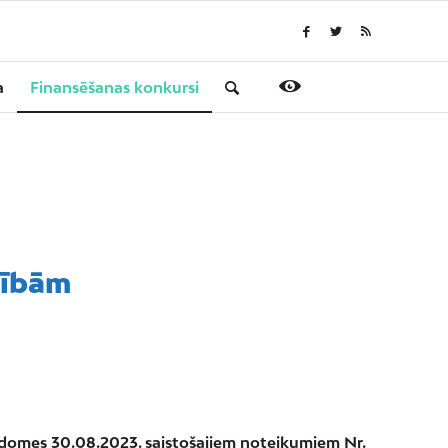
a
Finansēšanas konkursi
rībām
s domes 30.08.2023. saistošajiem noteikumiem Nr.