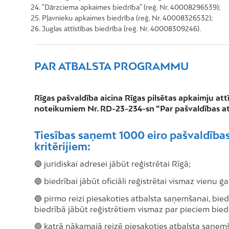
"Dārzciema apkaimes biedrība" (reģ. Nr. 40008296539);
Pļavnieku apkaimes biedrība (reģ. Nr. 40008326532);
Juglas attīstības biedrība (reģ. Nr. 40008309246).
PAR ATBALSTA PROGRAMMU
Rīgas pašvaldība aicina Rīgas pilsētas apkaimju att
noteikumiem Nr. RD-23-234-sn “Par pašvaldības atb
Tiesības saņemt 1000 eiro pašvaldības 
kritērijiem:
🔵 juridiskai adresei jābūt reģistrētai Rīgā;
🔵 biedrībai jābūt oficiāli reģistrētai vismaz vienu g
🔵 pirmo reizi piesakoties atbalsta saņemšanai, bie
biedrībā jābūt reģistrētiem vismaz par pieciem biedr
🔵 katrā nākamajā reizē piesakoties atbalsta saņemša