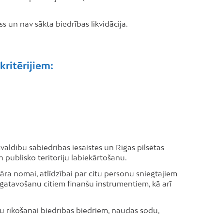
s un nav sākta biedrības likvidācija.
kritērijiem:
švaldību sabiedrības iesaistes un Rīgas pilsētas
 publisko teritoriju labiekārtošanu.
ra nomai, atlīdzībai par citu personu sniegtajiem
gatavošanu citiem finanšu instrumentiem, kā arī
u rīkošanai biedrības biedriem, naudas sodu,