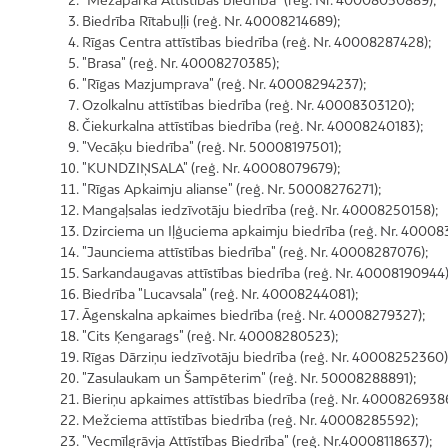
Biedrība Rītabuļļi (reģ. Nr. 40008214689);
Rīgas Centra attīstības biedrība (reģ. Nr. 40008287428);
"Brasa" (reģ. Nr. 40008270385);
"Rīgas Mazjumprava" (reģ. Nr. 40008294237);
Ozolkalnu attīstības biedrība (reģ. Nr. 40008303120);
Čiekurkalna attīstības biedrība (reģ. Nr. 40008240183);
"Vecāķu biedrība" (reģ. Nr. 50008197501);
"KUNDZIŅSALA" (reģ. Nr. 40008079679);
"Rīgas Apkaimju alianse" (reģ. Nr. 50008276271);
Mangaļsalas iedzīvotāju biedrība (reģ. Nr. 40008250158);
Dzirciema un Iļģuciema apkaimju biedrība (reģ. Nr. 4000
"Jaunciema attīstības biedrība" (reģ. Nr. 40008287076);
Sarkandaugavas attīstības biedrība (reģ. Nr. 40008190944)
Biedrība "Lucavsala" (reģ. Nr. 40008244081);
Āgenskalna apkaimes biedrība (reģ. Nr. 40008279327);
"Cits Ķengarags" (reģ. Nr. 40008280523);
Rīgas Dārziņu iedzīvotāju biedrība (reģ. Nr. 40008252360)
"Zasulaukam un Šampēterim" (reģ. Nr. 50008288891);
Bieriņu apkaimes attīstības biedrība (reģ. Nr. 4000826938
Mežciema attīstības biedrība (reģ. Nr. 40008285592);
"Vecmīlgrāvja Attīstības Biedrība" (reģ. Nr.40008118637);