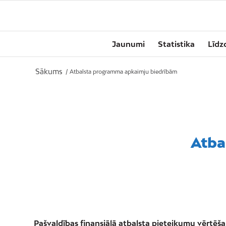
Jaunumi
Statistika
Līdz
Sākums
/
Atbalsta programma apkaimju biedrībām
Atba
Pašvaldības finansiālā atbalsta pieteikumu vērtēša