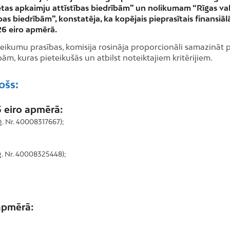
tas apkaimju attīstības biedrībām” un nolikumam “Rīgas vals
bas biedrībām”, konstatēja, ka kopējais pieprasītais finansiā
6 eiro apmērā.
ikumu prasības, komisija rosināja proporcionāli samazināt p
bām, kuras pieteikušās un atbilst noteiktajiem kritērijiem.
ošs:
5 eiro apmērā:
ģ. Nr. 40008317667);
eģ. Nr. 40008325448);
 apmērā: