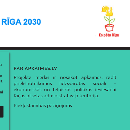
a
PAR APKAIMES.LV
ām
Projekta mērķis ir nosakot apkaimes, radīt
s,
priekšnoteikumus līdzsvarotas sociāli –
ekonomiskās un telpiskās politikas ieviešanai
ai
Rīgas pilsētas administratīvajā teritorijā.
Piekļūstamības paziņojums