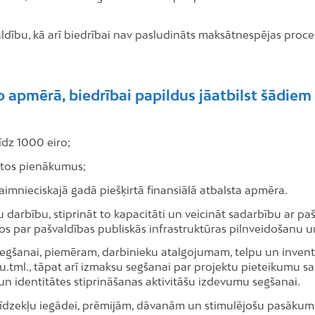
aldību, kā arī biedrībai nav pasludināts maksātnespējas proces
apmērā, biedrībai papildus jāatbilst šādiem 
līdz 1000 eiro;
tītos pienākumus;
aimnieciskajā gadā piešķirtā finansiālā atbalsta apmēra.
u darbību, stiprināt to kapacitāti un veicināt sadarbību ar pa
os par pašvaldības publiskās infrastruktūras pilnveidošanu un
gšanai, piemēram, darbinieku atalgojumam, telpu un inventā
tml., tāpat arī izmaksu segšanai par projektu pieteikumu sa
un identitātes stiprināšanas aktivitāšu izdevumu segšanai.
līdzekļu iegādei, prēmijām, dāvanām un stimulējošu pasākum