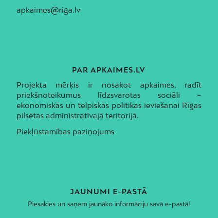
apkaimes@riga.lv
PAR APKAIMES.LV
Projekta mērķis ir nosakot apkaimes, radīt
priekšnoteikumus līdzsvarotas sociāli –
ekonomiskās un telpiskās politikas ieviešanai Rīgas
pilsētas administratīvajā teritorijā.
Piekļūstamības paziņojums
JAUNUMI E-PASTĀ
Piesakies un saņem jaunāko informāciju savā e-pastā!