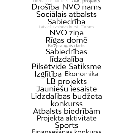
RAIC projekts
Līdzdalības budžets
Drošība
NVO nams
Sociālais atbalsts
Sabiedrība
Latviešu valodas kursi
Tūrisms
NVO ziņa
Rīgas domē
Brīvprātīgais darbs
Sabiedrības
līdzdalība
Pilsētvide
Satiksme
Izglītība
Ekonomika
LB projekts
Jauniešu iesaiste
Līdzdalības budžeta
konkurss
Atbalsts biedrībām
Projekta aktivitāte
Sports
Finansēšanas konkurss