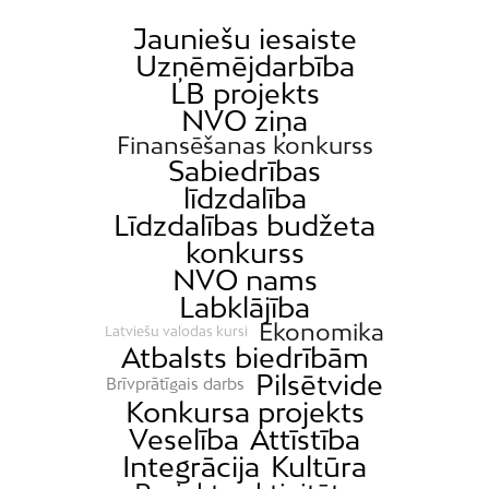
Jauniešu iesaiste
Uzņēmējdarbība
LB projekts
NVO ziņa
Finansēšanas konkurss
Sabiedrības
līdzdalība
Līdzdalības budžeta
konkurss
NVO nams
Labklājība
Ekonomika
Latviešu valodas kursi
Atbalsts biedrībām
Pilsētvide
Brīvprātīgais darbs
Konkursa projekts
Veselība
Attīstība
Integrācija
Kultūra