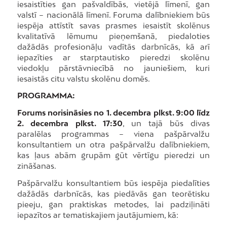
iesaistīties gan pašvaldībās, vietējā līmenī, gan
valstī – nacionālā līmenī. Foruma dalībniekiem būs
iespēja attīstīt savas prasmes iesaistīt skolēnus
kvalitatīvā lēmumu pieņemšanā, piedaloties
dažādās profesionāļu vadītās darbnīcās, kā arī
iepazīties ar starptautisko pieredzi skolēnu
viedokļu pārstāvniecībā no jauniešiem, kuri
iesaistās citu valstu skolēnu domēs.
PROGRAMMA:
Forums norisināsies no 1. decembra plkst. 9:00 līdz
2. decembra plkst. 17:30
, un tajā būs divas
paralēlas programmas – viena pašpārvalžu
konsultantiem un otra pašpārvalžu dalībniekiem,
kas ļaus abām grupām gūt vērtīgu pieredzi un
zināšanas.
Pašpārvalžu konsultantiem būs iespēja piedalīties
dažādās darbnīcās, kas piedāvās gan teorētisku
pieeju, gan praktiskas metodes, lai padziļināti
iepazītos ar tematiskajiem jautājumiem, kā: