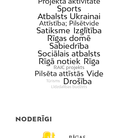
Projekta aktivitāte
Sports
Atbalsts Ukrainai
Attīstība; Pilsētvide
Satiksme
Izglītība
Rīgas domē
Sabiedrība
Sociālais atbalsts
Rīgā notiek
Rīga
RAIC projekts
Vide
Pilsēta attīstās
Drošība
Tūrisms
Līdzdalības budžets
NODERĪGI