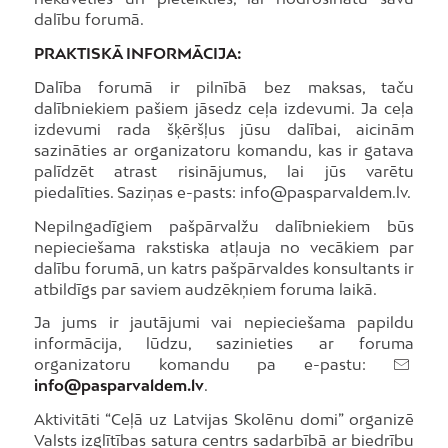
dalību forumā.
PRAKTISKĀ INFORMĀCIJA:
Dalība forumā ir pilnībā bez maksas, taču
dalībniekiem pašiem jāsedz ceļa izdevumi. Ja ceļa
izdevumi rada šķēršļus jūsu dalībai, aicinām
sazināties ar organizatoru komandu, kas ir gatava
palīdzēt atrast risinājumus, lai jūs varētu
piedalīties. Saziņas e-pasts: info@pasparvaldem.lv.
Nepilngadīgiem pašpārvalžu dalībniekiem būs
nepieciešama rakstiska atļauja no vecākiem par
dalību forumā, un katrs pašpārvaldes konsultants ir
atbildīgs par saviem audzēkņiem foruma laikā.
Ja jums ir jautājumi vai nepieciešama papildu
informācija, lūdzu, sazinieties ar foruma
organizatoru komandu pa e-pastu:
info@pasparvaldem.lv
.
Aktivitāti “Ceļā uz Latvijas Skolēnu domi” organizē
Valsts izglītības satura centrs sadarbībā ar biedrību