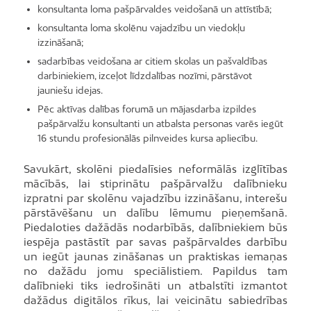
konsultanta loma pašpārvaldes veidošanā un attīstībā;
konsultanta loma skolēnu vajadzību un viedokļu
izzināšanā;
sadarbības veidošana ar citiem skolas un pašvaldības
darbiniekiem, izceļot līdzdalības nozīmi, pārstāvot
jauniešu idejas.
Pēc aktīvas dalības forumā un mājasdarba izpildes
pašpārvalžu konsultanti un atbalsta personas varēs iegūt
16 stundu profesionālās pilnveides kursa apliecību.
Savukārt, skolēni piedalīsies neformālās izglītības
mācībās, lai stiprinātu pašpārvalžu dalībnieku
izpratni par skolēnu vajadzību izzināšanu, interešu
pārstāvēšanu un dalību lēmumu pieņemšanā.
Piedaloties dažādās nodarbībās, dalībniekiem būs
iespēja pastāstīt par savas pašpārvaldes darbību
un iegūt jaunas zināšanas un praktiskas iemaņas
no dažādu jomu speciālistiem. Papildus tam
dalībnieki tiks iedrošināti un atbalstīti izmantot
dažādus digitālos rīkus, lai veicinātu sabiedrības