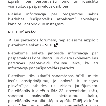
izpratni par pašpārvalžu lomu un iesaistītu
vienaudžus pašpārvaldes darbībās.
Plašāka informācija par programmu sekos
biedrības “Pašpārvalžu atbalstam” sociālajos
kanālos Facebook un Instagram.
PIETEIKŠANĀS:
📌 Lai pieteiktos forumam, nepieciešams aizpildīt
pieteikuma anketu –
ŠEIT
Pieteikuma anketā jānorāda informācija par
pašpārvaldes konsultantu un diviem skolēniem, kas
pārstāvēs pašpārvaldi foruma laikā, kā arī
informācija par pašpārvaldes pieredzi.
Pieteikumi tiks izskatīti saņemšanas brīdī, un tie
iegūs apstiprinājumu, ja anketā ir sniegtas
pilnvērtīgas atbildes uz visiem jautājumiem.
Pieteikšanās ir atvērta līdz 22. novembrim, taču,
saņemot maksimālo pieteikumu skaitu,
pieteikšanās var tikt slēgta agrāk. Tādēļ aicinām
nekavēties un pieteikties, lai nodrošinātu savu