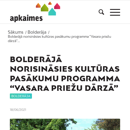
Sākums
Bolderāja
/
/
Bolderājā norisināsies kultūras pasākumu programma “Vasara priežu
dārzā”...
BOLDERĀJĀ
NORISINĀSIES KULTŪRAS
PASĀKUMU PROGRAMMA
“VASARA PRIEŽU DĀRZĀ”
BOLDERĀJA
18/06/2021