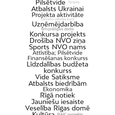
Pilsētvide
Tūrisms
Atbalsts Ukrainai
Projekta aktivitāte
Latviešu valodas kursi
Uzņēmējdarbība
Brīvprātīgais darbs
Konkursa projekts
Drošība
NVO ziņa
Sports
NVO nams
Attīstība; Pilsētvide
Finansēšanas konkurss
Līdzdalības budžeta
konkurss
Vide
Satiksme
Atbalsts biedrībām
Ekonomika
Rīgā notiek
Jauniešu iesaiste
Veselība
Rīgas domē
Kultūra
RAIC projekts