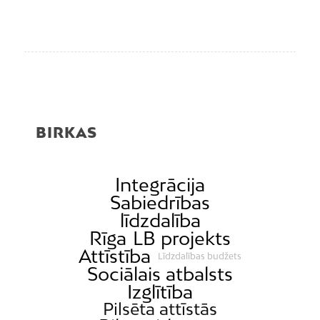
BIRKAS
Integrācija
Sabiedrības
līdzdalība
Rīga
LB projekts
Attīstība
Līdzdalības budžets
Sociālais atbalsts
Izglītība
Pilsēta attīstās