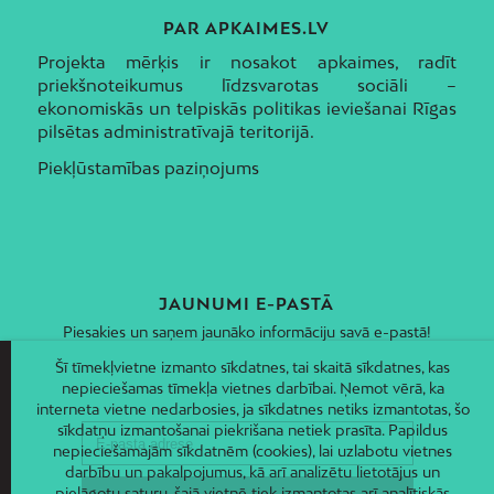
PAR APKAIMES.LV
Projekta mērķis ir nosakot apkaimes, radīt
priekšnoteikumus līdzsvarotas sociāli –
ekonomiskās un telpiskās politikas ieviešanai Rīgas
pilsētas administratīvajā teritorijā.
Piekļūstamības paziņojums
JAUNUMI E-PASTĀ
Piesakies un saņem jaunāko informāciju savā e-pastā!
Šī tīmekļvietne izmanto sīkdatnes, tai skaitā sīkdatnes, kas
nepieciešamas tīmekļa vietnes darbībai. Ņemot vērā, ka
interneta vietne nedarbosies, ja sīkdatnes netiks izmantotas, šo
sīkdatņu izmantošanai piekrišana netiek prasīta. Papildus
nepieciešamajām sīkdatnēm (cookies), lai uzlabotu vietnes
darbību un pakalpojumus, kā arī analizētu lietotājus un
pielāgotu saturu, šajā vietnē tiek izmantotas arī analītiskās