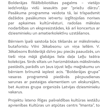
Bolderājas filiālbibliotēkas pagalms – vietējo
iedzīvotāju vidū iesaukts par “priežu dārzu”.
Pasākuma programma veidota tā, lai trīspadsmit
dažādos pasākumos ietvertu izglītojošas norises
par apkaimes kultūrvēsturi, radošas mākslas
nodarbības un ekspresizstādes, kā arī koncertus ar
dziesminieku un amatierkolektīvu uzstāšanos.
Bērniem īpaši saistoša būs tikšanās ar mākslinieku
butaforistu Vilni Jēkabsonu un viņa lellēm. V.
Jēkabsons Bolderājā dzīvo jau piecās paaudzēs, un
tieši viņa mājā glabājas liela daļa Leļļu teātra
kolekcijas. Sirds siltais un harizmātiskais mākslinieks
pastāstīs, parādīs un ļaus izjust leļļu maģiskumu un
bērniem brīnumā ieplest acis. “Bolderājas grupa”
vasaras programmā piedāvās pēcpusdienas
sarunas ar pastaigas elementiem un ekskursijām,
bet Austras grupa organizēs Latvijas dziesminieku
vakarus.
Projektu īsteno Rīgas pašvaldības kultūras iestāžu
apvienības Kultūras un atpūtas centrs “Imanta”, to