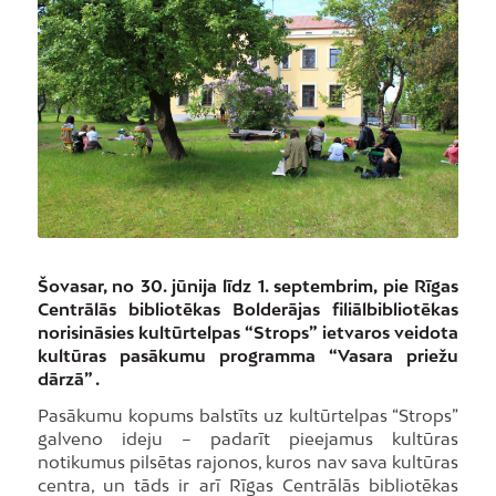
Šovasar, no 30. jūnija līdz 1. septembrim, pie Rīgas
Centrālās bibliotēkas Bolderājas filiālbibliotēkas
norisināsies kultūrtelpas “Strops” ietvaros veidota
kultūras pasākumu programma “Vasara priežu
dārzā” .
Pasākumu kopums balstīts uz kultūrtelpas “Strops”
galveno ideju – padarīt pieejamus kultūras
notikumus pilsētas rajonos, kuros nav sava kultūras
centra, un tāds ir arī Rīgas Centrālās bibliotēkas