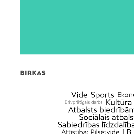
Dalīties ar šo ierakstu
BIRKAS
Vide
Sports
Ekon
Kultūra
Brīvprātīgais darbs
Atbalsts biedrībā
Sociālais atbals
Sabiedrības līdzdalīb
LB 
Attīstība; Pilsētvide