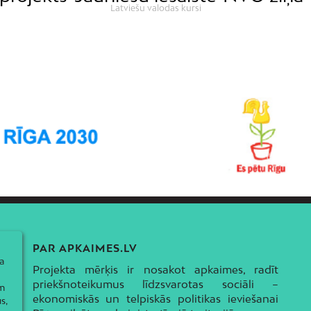
Latviešu valodas kursi
PAR APKAIMES.LV
a
Projekta mērķis ir nosakot apkaimes, radīt
priekšnoteikumus līdzsvarotas sociāli –
ām
ekonomiskās un telpiskās politikas ieviešanai
s,