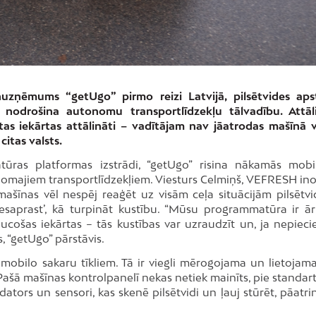
uzņēmums “getUgo” pirmo reizi Latvijā, pilsētvides aps
 nodrošina autonomu transportlīdzekļu tālvadību. Attāl
tas iekārtas attālināti – vadītājam nav jāatrodas mašīnā v
citas valsts.
ūras platformas izstrādi, “getUgo” risina nākamās mobil
omajiem transportlīdzekļiem. Viesturs Celmiņš, VEFRESH ino
ašīnas vēl nespēj reaģēt uz visām ceļa situācijām pilsētvi
aprast’, kā turpināt kustību. “Mūsu programmatūra ir ār
cošas iekārtas – tās kustības var uzraudzīt un, ja nepieci
, “getUgo” pārstāvis.
obilo sakaru tīkliem. Tā ir viegli mērogojama un lietojama
 Pašā mašīnas kontrolpanelī nekas netiek mainīts, pie standar
ators un sensori, kas skenē pilsētvidi un ļauj stūrēt, pāatri