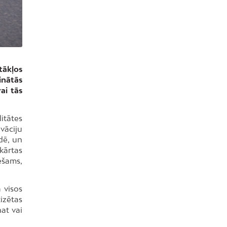
tākļos
inātās
ai tās
itātes
vāciju
dē, un
kārtas
ešams,
 visos
tizētas
nat vai