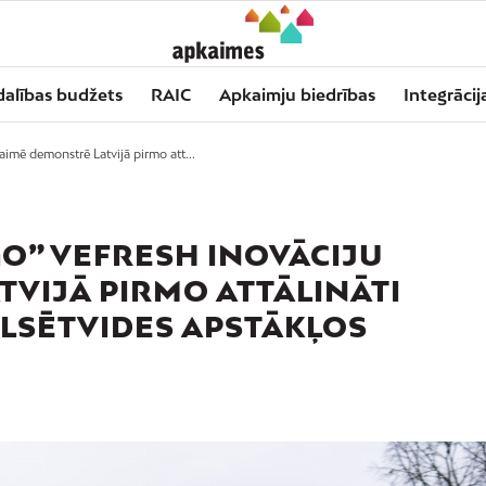
dalības budžets
RAIC
Apkaimju biedrības
Integrācij
ē demonstrē Latvijā pirmo att...
” VEFRESH INOVĀCIJU
VIJĀ PIRMO ATTĀLINĀTI
LSĒTVIDES APSTĀKĻOS