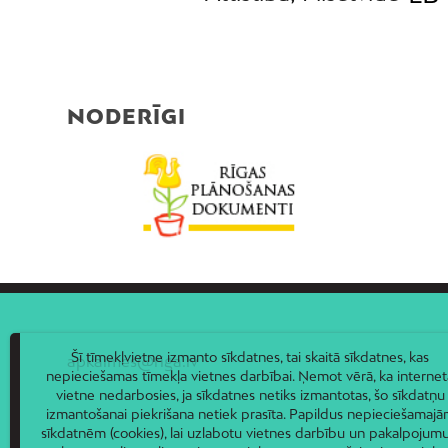
NODERĪGI
Šī tīmekļvietne izmanto sīkdatnes, tai skaitā sīkdatnes, kas
apkaimes@riga.lv
nepieciešamas tīmekļa vietnes darbībai. Ņemot vērā, ka internet
vietne nedarbosies, ja sīkdatnes netiks izmantotas, šo sīkdatņu
izmantošanai piekrišana netiek prasīta. Papildus nepieciešamaj
sīkdatnēm (cookies), lai uzlabotu vietnes darbību un pakalpojumu