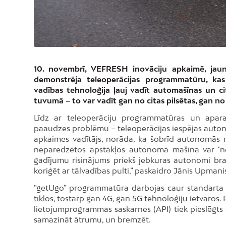
10. novembrī, VEFRESH inovāciju apkaimē, jaun
demonstrēja teleoperācijas programmatūru, kas
vadības tehnoloģija ļauj vadīt automašīnas un ci
tuvumā – to var vadīt gan no citas pilsētas, gan no 
Līdz ar teleoperāciju programmatūras un aparat
paaudzes problēmu – teleoperācijas iespējas auton
apkaimes vadītājs, norāda, ka šobrīd autonomās m
neparedzētos apstākļos autonomā mašīna var ‘nes
gadījumu risinājums priekš jebkuras autonomi brau
koriģēt ar tālvadības pulti,” paskaidro Jānis Upmanis
“getUgo” programmatūra darbojas caur standarta m
tīklos, tostarp gan 4G, gan 5G tehnoloģiju ietvaros.
lietojumprogrammas saskarnes (API) tiek pieslēgts d
samazināt ātrumu, un bremzēt.