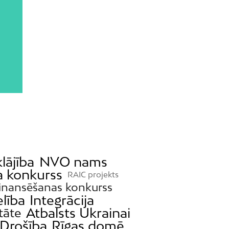
lājība
NVO nams
a konkurss
RAIC projekts
inansēšanas konkurss
lība
Integrācija
Atbalsts Ukrainai
tāte
Drošība
Rīgas domē