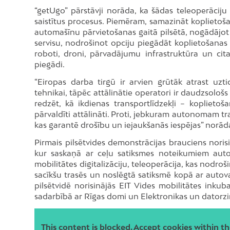
“getUgo” pārstāvji norāda, ka šādas teleoperāciju
saistītus procesus. Piemēram, samazināt koplietoša
automašīnu pārvietošanas gaitā pilsētā, nogādājo
servisu, nodrošinot opciju piegādāt koplietošanas 
roboti, droni, pārvadājumu infrastruktūra un cita
piegādi.
“Eiropas darba tirgū ir arvien grūtāk atrast uzt
tehnikai, tāpēc attālinātie operatori ir daudzsološ
redzēt, kā ikdienas transportlīdzekļi – koplietoš
pārvaldīti attālināti. Proti, jebkuram autonomam tr
kas garantē drošību un iejaukšanās iespējas” norā
Pirmais pilsētvides demonstrācijas brauciens norisi
kur saskaņā ar ceļu satiksmes noteikumiem autom
mobilitātes digitalizāciju, teleoperācija, kas nodr
sacīkšu trasēs un noslēgtā satiksmē kopā ar autova
pilsētvidē norisinājās EIT Vides mobilitātes inku
sadarbībā ar Rīgas domi un Elektronikas un datorzi
This content is blocked. Accept cookies within th