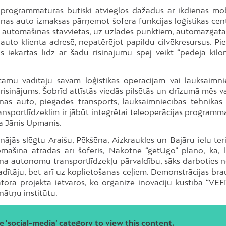
 programmatūras būtiski atvieglos dažādus ar ikdienas mobi
nas auto izmaksas pārņemot šofera funkcijas loģistikas cent
t automašīnas stāvvietās, uz uzlādes punktiem, automazgāta
auto klienta adresē, nepatērējot papildu cilvēkresursus. Pi
s iekārtas līdz ar šādu risinājumu spēj veikt “pēdējā kilo
icamu vadītāju savām loģistikas operācijām vai lauksaimni
s risinājums. Šobrīd attīstās viedās pilsētās un drīzumā mēs 
anas auto, piegādes transports, lauksaimniecības tehnikas 
ansportlīdzeklim ir jābūt integrētai teleoperācijas programma
da Jānis Upmanis.
nājās slēgtu Āraišu, Pēkšēna, Aizkraukles un Bajāru ielu teri
ašīnā atradās arī šoferis, Nākotnē “getUgo” plāno, ka, l
ošina autonomu transportlīdzekļu pārvaldību, sāks darboties n
dītāju, bet arī uz koplietošanas ceļiem. Demonstrācijas bra
batora projekta ietvaros, ko organizē inovāciju kustība “VE
nātņu institūtu.
e 'social-media' category to view this content.