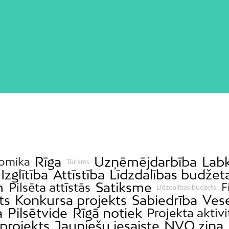
Rīga
Uzņēmējdarbība
Labk
omika
Tūrisms
Izglītība
Attīstība
Līdzdalības budžet
m
Satiksme
Pilsēta attīstās
F
Līdzdalības budžets
ts
Konkursa projekts
Sabiedrība
Vese
a
Pilsētvide
Rīgā notiek
Projekta aktivi
projekts
Jauniešu iesaiste
NVO ziņa