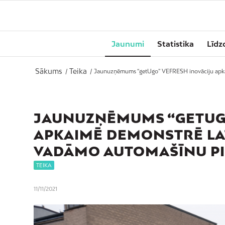
Jaunumi
Statistika
Līdz
Sākums
Teika
/
/
Jaunuzņēmums “getUgo” VEFRESH inovāciju apkaim
JAUNUZŅĒMUMS “GETUGO
APKAIMĒ DEMONSTRĒ LAT
VADĀMO AUTOMAŠĪNU PI
TEIKA
11/11/2021