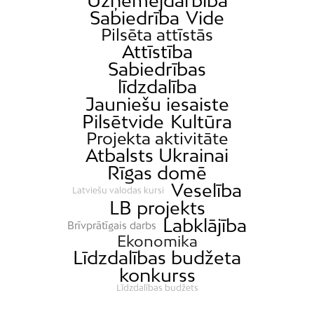
Uzņēmējdarbība
Sabiedrība
Vide
Pilsēta attīstās
Attīstība
Sabiedrības
līdzdalība
Jauniešu iesaiste
Pilsētvide
Kultūra
Projekta aktivitāte
Atbalsts Ukrainai
Rīgas domē
Veselība
Latviešu valodas kursi
LB projekts
Labklājība
Brīvprātīgais darbs
Ekonomika
Līdzdalības budžeta
konkurss
Līdzdalības budžets