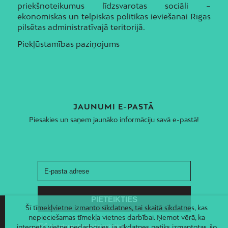
priekšnoteikumus līdzsvarotas sociāli –
ekonomiskās un telpiskās politikas ieviešanai Rīgas
pilsētas administratīvajā teritorijā.
Piekļūstamības paziņojums
JAUNUMI E-PASTĀ
Piesakies un saņem jaunāko informāciju savā e-pastā!
Šī tīmekļvietne izmanto sīkdatnes, tai skaitā sīkdatnes, kas
nepieciešamas tīmekļa vietnes darbībai. Ņemot vērā, ka
interneta vietne nedarbosies, ja sīkdatnes netiks izmantotas, šo