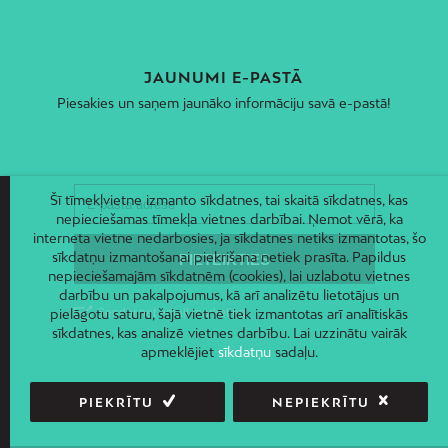
JAUNUMI E-PASTĀ
Piesakies un saņem jaunāko informāciju savā e-pastā!
Šī tīmekļvietne izmanto sīkdatnes, tai skaitā sīkdatnes, kas
nepieciešamas tīmekļa vietnes darbībai. Ņemot vērā, ka
interneta vietne nedarbosies, ja sīkdatnes netiks izmantotas, šo
sīkdatņu izmantošanai piekrišana netiek prasīta. Papildus
nepieciešamajām sīkdatnēm (cookies), lai uzlabotu vietnes
darbību un pakalpojumus, kā arī analizētu lietotājus un
pielāgotu saturu, šajā vietnē tiek izmantotas arī analītiskās
sīkdatnes, kas analizē vietnes darbību. Lai uzzinātu vairāk
apmeklējiet
sīkdatņu
sadaļu.
PIEKRĪTU
NEPIEKRĪTU