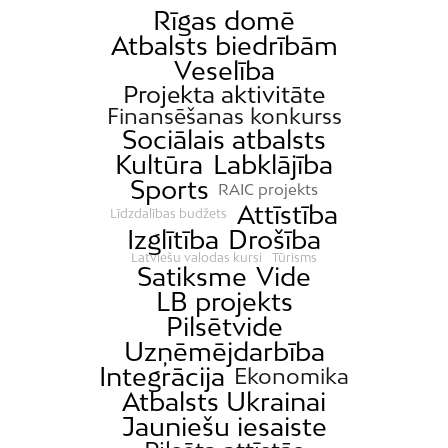
Rīgas domē
Atbalsts biedrībām
Veselība
Projekta aktivitāte
Finansēšanas konkurss
Sociālais atbalsts
Kultūra
Labklājība
Sports
RAIC projekts
Attīstība
Līdzdalības budžets
Izglītība
Drošība
Latviešu valodas kursi
Tūrisms
Satiksme
Vide
LB projekts
Pilsētvide
Uzņēmējdarbība
Integrācija
Ekonomika
Atbalsts Ukrainai
Jauniešu iesaiste