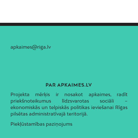
apkaimes@riga.lv
PAR APKAIMES.LV
Projekta mērķis ir nosakot apkaimes, radīt
priekšnoteikumus līdzsvarotas sociāli –
ekonomiskās un telpiskās politikas ieviešanai Rīgas
pilsētas administratīvajā teritorijā.
Piekļūstamības paziņojums