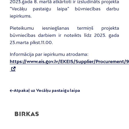
2023.gada 8. martā atkārtoti ir izsludināts projekta
“Vecāķu pastaigu laipa” būvniecības darbu
iepirkums.
Pieteikumu iesniegšanas termiņš projekta
būvniecības darbiem ir noteikts līdz 2023. gada
23.marta plkst.11.00.
Informācija par iepirkumu atrodama:
https://www.eis.gov.lv/EKEIS/Supplier/Procurement/9
Atpakaļ uz Vecāķu pastaigu laipa
BIRKAS