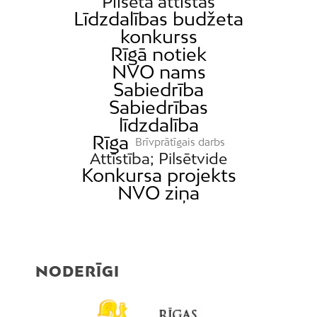
Pilsēta attīstās
Līdzdalības budžeta
konkurss
Rīgā notiek
NVO nams
Sabiedrība
Sabiedrības
līdzdalība
Rīga
Brīvprātīgais darbs
Attīstība; Pilsētvide
Konkursa projekts
NVO ziņa
NODERĪGI