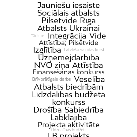
Jauniešu iesaiste
Sociālais atbalsts
Pilsētvide
Rīga
Atbalsts Ukrainai
Integrācija
Vide
Tūrisms
Attīstība; Pilsētvide
Izglītība
Latviešu valodas kursi
Uzņēmējdarbība
NVO ziņa
Attīstība
Finansēšanas konkurss
Veselība
Brīvprātīgais darbs
Atbalsts biedrībām
Līdzdalības budžeta
konkurss
Drošība
Sabiedrība
Labklājība
Projekta aktivitāte
Līdzdalības budžets
LB projekts