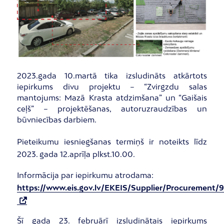
2023.gada 10.martā tika izsludināts atkārtots
iepirkums divu projektu – “Zvirgzdu salas
mantojums: Mazā Krasta atdzimšana” un “Gaišais
ceļš” – projektēšanas, autoruzraudzības un
būvniecības darbiem.
Pieteikumu iesniegšanas termiņš ir noteikts līdz
2023. gada 12.aprīļa plkst.10.00.
Informācija par iepirkumu atrodama:
https://www.eis.gov.lv/EKEIS/Supplier/Procurement/
Šī gada 23. februārī izsludinātais iepirkums