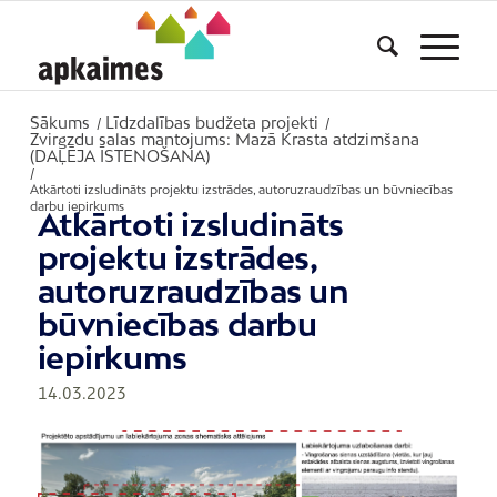
Sākums
Līdzdalības budžeta projekti
/
/
Zvirgzdu salas mantojums: Mazā Krasta atdzimšana
(DAĻĒJA ĪSTENOŠANA)
/
Atkārtoti izsludināts projektu izstrādes, autoruzraudzības un būvniecības
darbu iepirkums
Atkārtoti izsludināts
projektu izstrādes,
autoruzraudzības un
būvniecības darbu
iepirkums
14.03.2023