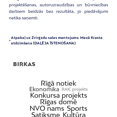
projektēšanas, autoruzraudzības un būvniecības
darbiem beidzās bez rezultāta, jo piedāvājumi
netika saņemti.
Atpakaļ uz Zvirgzdu salas mantojums: Mazā Krasta
atdzimšana (DAĻĒJA ĪSTENOŠANA)
BIRKAS
Rīgā notiek
Ekonomika
RAIC projekts
Konkursa projekts
Rīgas domē
NVO nams
Sports
Satiksme
Kultūra