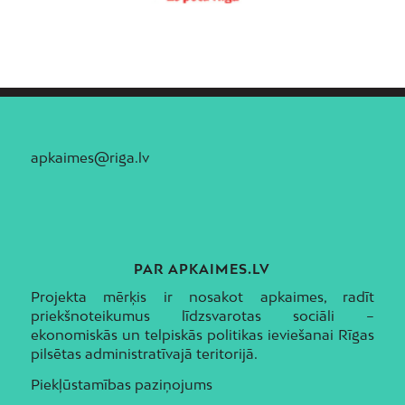
apkaimes@riga.lv
PAR APKAIMES.LV
Projekta mērķis ir nosakot apkaimes, radīt
priekšnoteikumus līdzsvarotas sociāli –
ekonomiskās un telpiskās politikas ieviešanai Rīgas
pilsētas administratīvajā teritorijā.
Piekļūstamības paziņojums