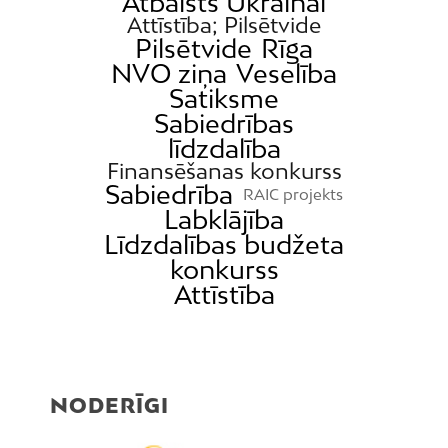
Atbalsts Ukrainai
Attīstība; Pilsētvide
Pilsētvide
Rīga
NVO ziņa
Veselība
Satiksme
Sabiedrības
līdzdalība
Finansēšanas konkurss
Sabiedrība
RAIC projekts
Labklājība
Līdzdalības budžeta
konkurss
Attīstība
NODERĪGI