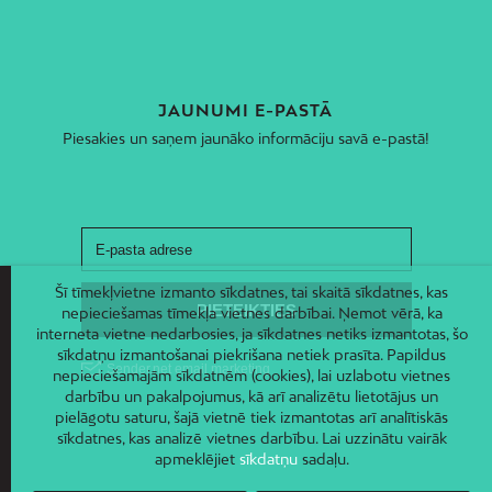
JAUNUMI E-PASTĀ
Piesakies un saņem jaunāko informāciju savā e-pastā!
Šī tīmekļvietne izmanto sīkdatnes, tai skaitā sīkdatnes, kas
nepieciešamas tīmekļa vietnes darbībai. Ņemot vērā, ka
interneta vietne nedarbosies, ja sīkdatnes netiks izmantotas, šo
sīkdatņu izmantošanai piekrišana netiek prasīta. Papildus
nepieciešamajām sīkdatnēm (cookies), lai uzlabotu vietnes
darbību un pakalpojumus, kā arī analizētu lietotājus un
pielāgotu saturu, šajā vietnē tiek izmantotas arī analītiskās
sīkdatnes, kas analizē vietnes darbību. Lai uzzinātu vairāk
apmeklējiet
sīkdatņu
sadaļu.