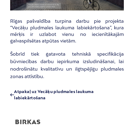
Rīgas pašvaldība turpina darbu pie projekta
“Vecāķu pludmales laukuma labiekārtošana”, kura
mērķis ir uzlabot vienu no iecienītākajām
galvaspilsētas atpūtas vietām.
Šobrīd tiek gatavota tehniskā specifikācija
būvniecības darbu iepirkuma izsludināšanai, lai
nodrošinātu kvalitatīvu un ilgtspējīgu pludmales
zonas attīstību.
Atpakaļ uz Vecāķu pludmales laukuma
labiekārtošana
BIRKAS