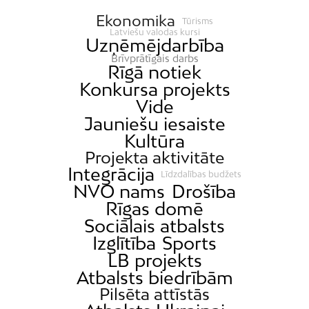
Ekonomika
Tūrisms
Latviešu valodas kursi
Uzņēmējdarbība
Brīvprātīgais darbs
Rīgā notiek
Konkursa projekts
Vide
Jauniešu iesaiste
Kultūra
Projekta aktivitāte
Integrācija
Līdzdalības budžets
NVO nams
Drošība
Rīgas domē
Sociālais atbalsts
Izglītība
Sports
LB projekts
Atbalsts biedrībām
Pilsēta attīstās