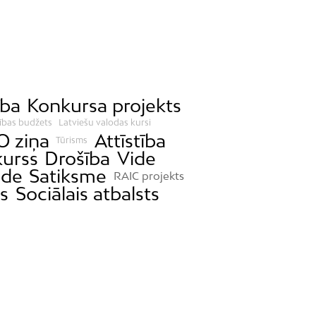
ība
Konkursa projekts
ības budžets
Latviešu valodas kursi
 ziņa
Attīstība
Tūrisms
kurss
Drošība
Vide
ide
Satiksme
RAIC projekts
s
Sociālais atbalsts