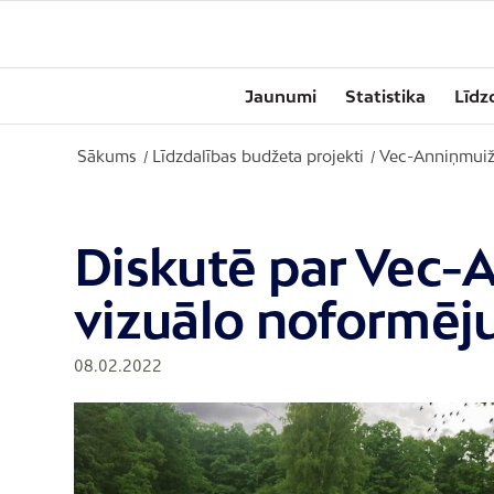
Jaunumi
Statistika
Līdz
Sākums
Līdzdalības budžeta projekti
Vec-Anniņmuiž
/
/
Diskutē par Vec-
vizuālo noformē
08.02.2022