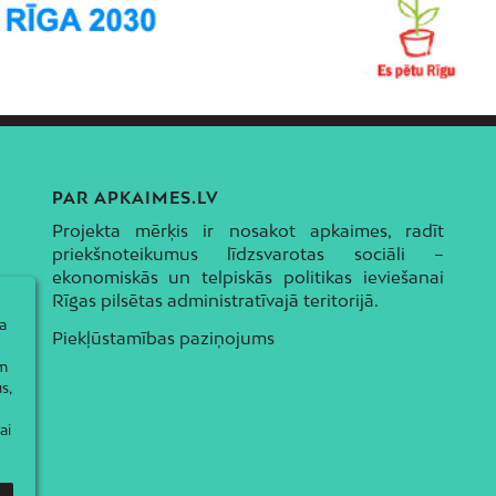
PAR APKAIMES.LV
Projekta mērķis ir nosakot apkaimes, radīt
priekšnoteikumus līdzsvarotas sociāli –
ekonomiskās un telpiskās politikas ieviešanai
Rīgas pilsētas administratīvajā teritorijā.
a
Piekļūstamības paziņojums
ām
s,
ai