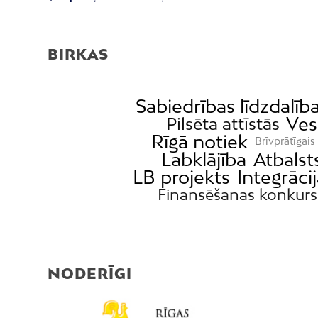
BIRKAS
Sabiedrības līdzdalīb
Ves
Pilsēta attīstās
Rīgā notiek
Brīvprātīgais
Labklājība
Atbalst
LB projekts
Integrāci
Finansēšanas konkurs
NODERĪGI