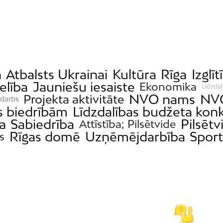
a
Atbalsts Ukrainai
Kultūra
Rīga
Izglīt
elība
Jauniešu iesaiste
Ekonomika
Līdzdal
NVO nams
NVO
Projekta aktivitāte
 darbs
s biedrībām
Līdzdalības budžeta kon
ja
Sabiedrība
Pilsētv
Attīstība; Pilsētvide
Rīgas domē
Uzņēmējdarbība
Sport
s