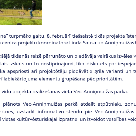
” turpmāko gaitu, 8. februārī tiešsaistē tikās projekta īst
ju centra projektu koordinatore Linda Sausā un Anniņmuižas b
kšējā tikšanās reizē pārrunāto un piedāvāja vairākus izvēles 
ais izskats un to nostiprinājumi, tika diskutēts par iespēj
a apspriesti arī projektētāju piedāvātie grila varianti un t
rī labiekārtojuma elementu grupēšana pēc prioritātēm.
ra vidū projekta realizēšanas vietā Vec-Anniņmuižas parkā.
 plānots Vec-Anniņmuižas parkā atdalīt atpūtnieku zonu, 
rtnes, uzstādīt informatīvo stendu pie Vec-Anniņmuižas 
ī vietas kultūrvēsturiskajai izpratnei un izveidot veselības ve