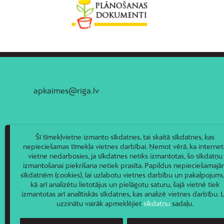
apkaimes@riga.lv
Šī tīmekļvietne izmanto sīkdatnes, tai skaitā sīkdatnes, kas
nepieciešamas tīmekļa vietnes darbībai. Ņemot vērā, ka internet
vietne nedarbosies, ja sīkdatnes netiks izmantotas, šo sīkdatņu
izmantošanai piekrišana netiek prasīta. Papildus nepieciešamaj
sīkdatnēm (cookies), lai uzlabotu vietnes darbību un pakalpojumu
kā arī analizētu lietotājus un pielāgotu saturu, šajā vietnē tiek
izmantotas arī analītiskās sīkdatnes, kas analizē vietnes darbību. L
uzzinātu vairāk apmeklējiet
sīkdatņu
sadaļu.