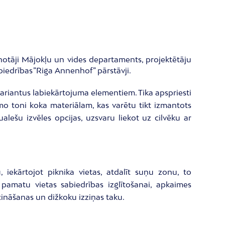
enotāji Mājokļu un vides departaments, projektētāju
iedrības ”Riga Annenhof” pārstāvji.
variantus labiekārtojuma elementiem. Tika apspriesti
amo toni koka materiālam, kas varētu tikt izmantots
ualešu izvēles opcijas, uzsvaru liekot uz cilvēku ar
iekārtojot piknika vietas, atdalīt suņu zonu, to
pamatu vietas sabiedrības izglītošanai, apkaimes
icināšanas un dižkoku izziņas taku.