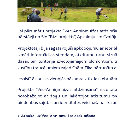
Lai pārrunātu projekta “Vec-Anniņmuižas atdzimšana
pārstāvji no SIA “BM-projekts”, Apkaimju iedzīvotā
Projektētāji bija sagatavojuši apkopojumu ar ieprie
izmēri informācijas stendam, atkritumu urnu vizuāl
dažādiem teritorijā izvietojamajiem elementiem, tik
kustību traucējumiem vajadzībām. Tika pārrunāta a
Iesaistītās puses vienojās nākamreiz tikties februā
Projekta “Vec-Anniņmuižas atdzimšana” rezultātā
norobežojot ar žogu un iekārtojot atkritumu tve
piederības sajūtas un identitātes veicināšanai, kā ar
Atpakaļ uz Vec-Anniņmuižas atdzimšana