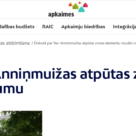
dalības budžets
RAIC
Apkaimju biedrības
Integrācij
as atdzimšana
/
Diskutē par Vec-Anniņmuižas atpūtas zonas elementu vizuālo
Anniņmuižas atpūtas
jumu