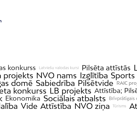
m
Pilsēta attīstās
as konkurss
Latviešu valodas kursi
 projekts
NVO nams
Izglītība
Sports
gas domē
Sabiedrība
Pilsētvide
RAIC pro
eta konkurss
LB projekts
Attīstība; Pils
k
Sociālais atbalsts
Ekonomika
Brīvprātīgais
alība
Vide
Attīstība
NVO ziņa
A
Tūrisms