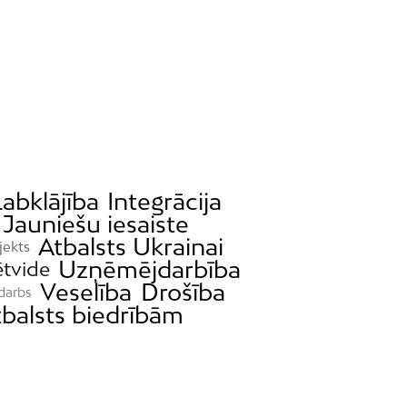
Labklājība
Integrācija
Jauniešu iesaiste
Atbalsts Ukrainai
jekts
Uzņēmējdarbība
ētvide
Veselība
Drošība
 darbs
tbalsts biedrībām