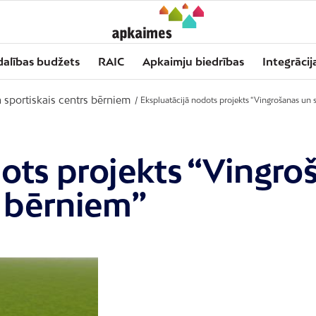
dalības budžets
RAIC
Apkaimju biedrības
Integrācij
 sportiskais centrs bērniem
/
Ekspluatācijā nodots projekts “Vingrošanas un s
ots projekts “Vingro
s bērniem”