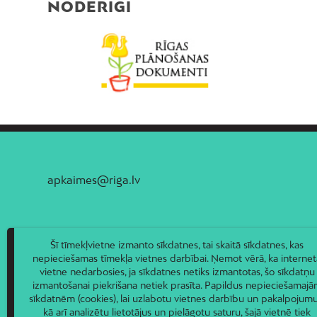
NODERĪGI
apkaimes@riga.lv
Šī tīmekļvietne izmanto sīkdatnes, tai skaitā sīkdatnes, kas
nepieciešamas tīmekļa vietnes darbībai. Ņemot vērā, ka internet
vietne nedarbosies, ja sīkdatnes netiks izmantotas, šo sīkdatņu
izmantošanai piekrišana netiek prasīta. Papildus nepieciešamaj
sīkdatnēm (cookies), lai uzlabotu vietnes darbību un pakalpojumu
kā arī analizētu lietotājus un pielāgotu saturu, šajā vietnē tiek