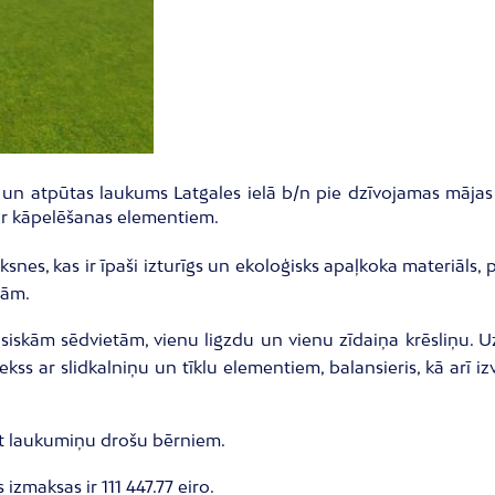
as un atpūtas laukums Latgales ielā b/n pie dzīvojamas mājas
s ar kāpelēšanas elementiem.
ksnes, kas ir īpaši izturīgs un ekoloģisks apaļkoka materiāls
bām.
asiskām sēdvietām, vienu ligzdu un vienu zīdaiņa krēsliņu. Uz
kss ar slidkalniņu un tīklu elementiem, balansieris, kā arī iz
t laukumiņu drošu bērniem.
izmaksas ir 111 447.77 eiro.