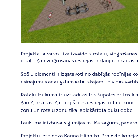
Projekta ietvaros tika izveidots rotaļu, vingrošan
rotaļu, gan vingrošanas iespējas, iekļaujot iekārta
Spēļu elementi ir izgatavoti no dabīgās robīnijas ko
risinājumus ar augstām estētiskajām un vides vērtī
Rotaļu laukumā ir uzstādītas trīs šūpoles ar trīs kl
gan griešanās, gan rāpšanās iespējas, rotaļu komple
zonu un rotaļu zonu tika labiekārtota puķu dobe.
Laukumā ir izbūvēts gumijas mulča segums, padaro
Projektu iesniedza Karīna Hļiboiko. Projekta kopējās 