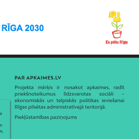
PAR APKAIMES.LV
Projekta mērķis ir nosakot apkaimes, radīt
priekšnoteikumus līdzsvarotas sociāli –
ekonomiskās un telpiskās politikas ieviešanai
Rīgas pilsētas administratīvajā teritorijā.
a
Piekļūstamības paziņojums
ām
s,