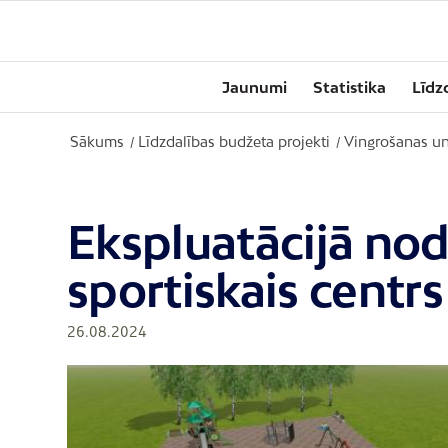
Jaunumi
Statistika
Līdz
Sākums
Līdzdalības budžeta projekti
Vingrošanas un
/
/
Ekspluatācijā nod
sportiskais centr
26.08.2024