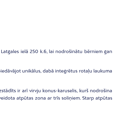
 Latgales ielā 250 k.6, lai nodrošinātu bērniem gan
, piedāvājot unikālus, dabā integrētus rotaļu laukuma
stādīts ir arī virvju konus-karuselis, kurš nodrošina
veidota atpūtas zona ar trīs soliņiem. Starp atpūtas