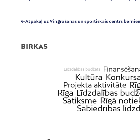
Atpakaļ uz Vingrošanas un sportiskais centrs bērnie
BIRKAS
Finansēšan
Līdzdalības budžets
Kultūra
Konkursa
Rī
Projekta aktivitāte
Rīga
Līdzdalības budž
Satiksme
Rīgā notie
Sabiedrības līdzd