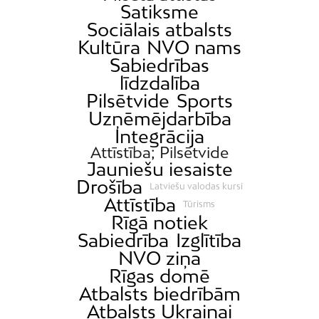
Satiksme
Sociālais atbalsts
Kultūra
NVO nams
Sabiedrības
līdzdalība
Pilsētvide
Sports
Uzņēmējdarbība
Integrācija
Attīstība; Pilsētvide
Jauniešu iesaiste
Drošība
Latviešu valodas kursi
Attīstība
Tūrisms
Rīgā notiek
Sabiedrība
Izglītība
NVO ziņa
Rīgas domē
Atbalsts biedrībām
Atbalsts Ukrainai