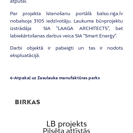
atpūtai.
Par projekta īstenošanu portālā balso.riga.lv
nobalsoja 3105 iedzīvotāju. Laukuma būvprojektu
izstrādāja SIA ”LAAGA ARCHITECTS”, bet
labiekārtošanas darbus veica SIA “Smart Energy”.
Darbi objektā ir pabeigti un tas ir nodots
ekspluatācijā.
Atpakaļ uz Zasulauka manufaktūras parks
BIRKAS
LB projekts
Pilsēta attīstās