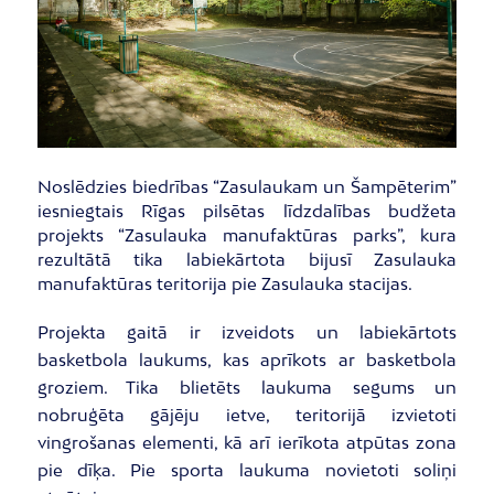
Noslēdzies biedrības “Zasulaukam un Šampēterim”
iesniegtais Rīgas pilsētas līdzdalības budžeta
projekts “Zasulauka manufaktūras parks”, kura
rezultātā tika labiekārtota bijusī Zasulauka
manufaktūras teritorija pie Zasulauka stacijas.
Projekta gaitā ir izveidots un labiekārtots
basketbola laukums, kas aprīkots ar basketbola
groziem. Tika blietēts laukuma segums un
nobruģēta gājēju ietve, teritorijā izvietoti
vingrošanas elementi, kā arī ierīkota atpūtas zona
pie dīķa. Pie sporta laukuma novietoti soliņi