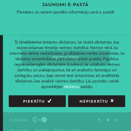
JAUNUMI E-PASTĀ
Piesakies un saņem jaunāko informāciju savā e-pastā!
Šī tīmekļvietne izmanto sīkdatnes, tai skaitā sīkdatnes, kas
nepieciešamas tīmekļa vietnes darbībai. Ņemot vērā, ka
interneta vietne nedarbosies, ja sīkdatnes netiks izmantotas, šo
sīkdatņu izmantošanai piekrišana netiek prasīta. Papildus
nepieciešamajām sīkdatnēm (cookies), lai uzlabotu vietnes
darbību un pakalpojumus, kā arī analizētu lietotājus un
pielāgotu saturu, šajā vietnē tiek izmantotas arī analītiskās
sīkdatnes, kas analizē vietnes darbību. Lai uzzinātu vairāk
apmeklējiet
sīkdatņu
sadaļu.
PIEKRĪTU
NEPIEKRĪTU
© 2026 AIC
Par projektu
Kontakti
Sīkdatņu politika