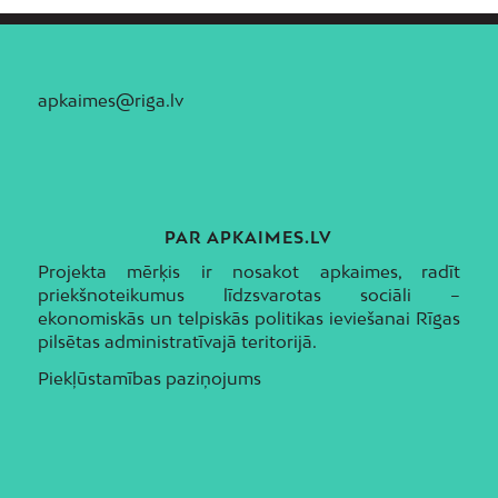
apkaimes@riga.lv
PAR APKAIMES.LV
Projekta mērķis ir nosakot apkaimes, radīt
priekšnoteikumus līdzsvarotas sociāli –
ekonomiskās un telpiskās politikas ieviešanai Rīgas
pilsētas administratīvajā teritorijā.
Piekļūstamības paziņojums