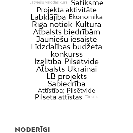
Satiksme
Latviešu valodas kursi
Projekta aktivitāte
Labklājība
Ekonomika
Rīgā notiek
Kultūra
Atbalsts biedrībām
Jauniešu iesaiste
Līdzdalības budžeta
konkurss
Izglītība
Pilsētvide
Atbalsts Ukrainai
LB projekts
Sabiedrība
Attīstība; Pilsētvide
Pilsēta attīstās
Tūrisms
NODERĪGI