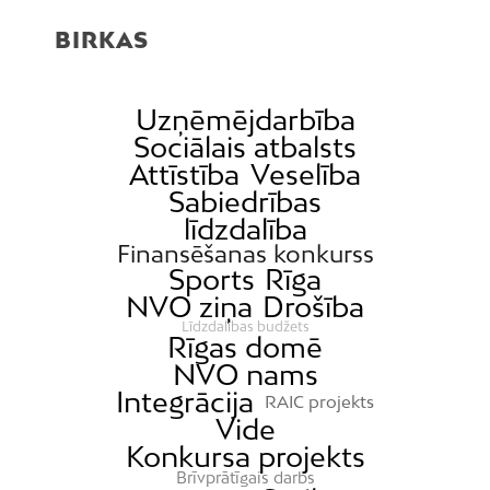
BIRKAS
Uzņēmējdarbība
Sociālais atbalsts
Attīstība
Veselība
Sabiedrības
līdzdalība
Finansēšanas konkurss
Sports
Rīga
NVO ziņa
Drošība
Līdzdalības budžets
Rīgas domē
NVO nams
Integrācija
RAIC projekts
Vide
Konkursa projekts
Brīvprātīgais darbs