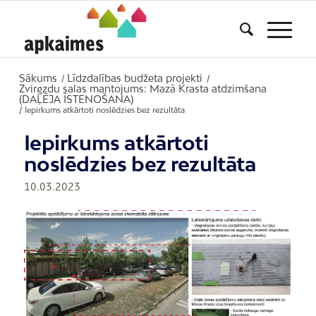
Sākums
Līdzdalības budžeta projekti
/
/
Zvirgzdu salas mantojums: Mazā Krasta atdzimšana
(DAĻĒJA ĪSTENOŠANA)
/
Iepirkums atkārtoti noslēdzies bez rezultāta
Iepirkums atkārtoti
noslēdzies bez rezultāta
10.03.2023