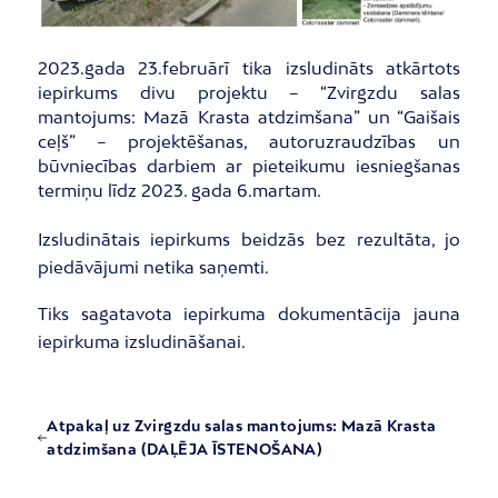
2023.gada 23.februārī tika izsludināts atkārtots
iepirkums divu projektu – “Zvirgzdu salas
mantojums: Mazā Krasta atdzimšana” un “Gaišais
ceļš” – projektēšanas, autoruzraudzības un
būvniecības darbiem ar pieteikumu iesniegšanas
termiņu līdz 2023. gada 6.martam.
Izsludinātais iepirkums beidzās bez rezultāta, jo
piedāvājumi netika saņemti.
Tiks sagatavota iepirkuma dokumentācija jauna
iepirkuma izsludināšanai.
Atpakaļ uz Zvirgzdu salas mantojums: Mazā Krasta
atdzimšana (DAĻĒJA ĪSTENOŠANA)