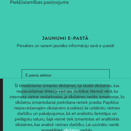
Piekļūstamības paziņojums
JAUNUMI E-PASTĀ
Piesakies un saņem jaunāko informāciju savā e-pastā!
Šī tīmekļvietne izmanto sīkdatnes, tai skaitā sīkdatnes, kas
nepieciešamas tīmekļa vietnes darbībai. Ņemot vērā, ka
interneta vietne nedarbosies, ja sīkdatnes netiks izmantotas, šo
sīkdatņu izmantošanai piekrišana netiek prasīta. Papildus
nepieciešamajām sīkdatnēm (cookies), lai uzlabotu vietnes
darbību un pakalpojumus, kā arī analizētu lietotājus un
pielāgotu saturu, šajā vietnē tiek izmantotas arī analītiskās
sīkdatnes, kas analizē vietnes darbību. Lai uzzinātu vairāk
apmeklējiet
sīkdatņu
sadaļu.