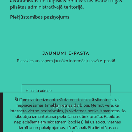
ekonomiskās un telpiskās politikas ieviešanai Rīgas
pilsētas administratīvajā teritorijā.
Piekļūstamības paziņojums
JAUNUMI E-PASTĀ
Piesakies un saņem jaunāko informāciju savā e-pastā!
Šī tīmekļvietne izmanto sīkdatnes, tai skaitā sīkdatnes, kas
nepieciešamas tīmekļa vietnes darbībai. Ņemot vērā, ka
interneta vietne nedarbosies, ja sīkdatnes netiks izmantotas, šo
sīkdatņu izmantošanai piekrišana netiek prasīta. Papildus
nepieciešamajām sīkdatnēm (cookies), lai uzlabotu vietnes
darbību un pakalpojumus, kā arī analizētu lietotājus un