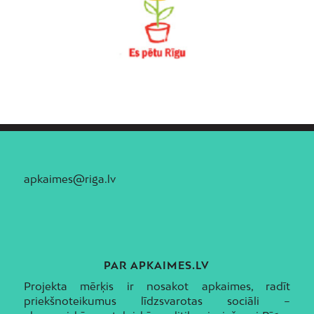
apkaimes@riga.lv
PAR APKAIMES.LV
Projekta mērķis ir nosakot apkaimes, radīt
priekšnoteikumus līdzsvarotas sociāli –