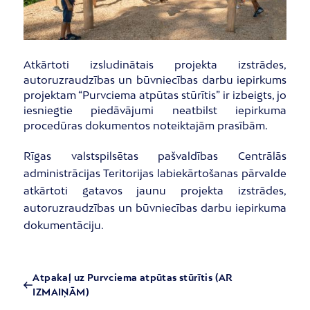
Atkārtoti izsludinātais projekta izstrādes,
autoruzraudzības un būvniecības darbu iepirkums
projektam “Purvciema atpūtas stūrītis” ir izbeigts, jo
iesniegtie piedāvājumi neatbilst iepirkuma
procedūras dokumentos noteiktajām prasībām.
Rīgas valstspilsētas pašvaldības Centrālās
administrācijas Teritorijas labiekārtošanas pārvalde
atkārtoti gatavos jaunu projekta izstrādes,
autoruzraudzības un būvniecības darbu iepirkuma
dokumentāciju.
Atpakaļ uz Purvciema atpūtas stūrītis (AR
IZMAIŅĀM)