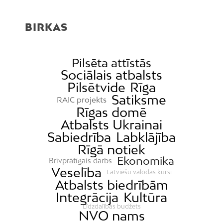
BIRKAS
Pilsēta attīstās
Sociālais atbalsts
Pilsētvide
Rīga
Satiksme
RAIC projekts
Rīgas domē
Atbalsts Ukrainai
Sabiedrība
Labklājība
Rīgā notiek
Ekonomika
Brīvprātīgais darbs
Veselība
Latviešu valodas kursi
Atbalsts biedrībām
Integrācija
Kultūra
Līdzdalības budžets
NVO nams