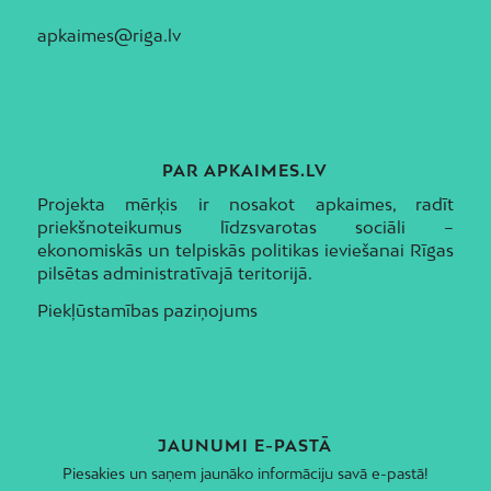
apkaimes@riga.lv
PAR APKAIMES.LV
Projekta mērķis ir nosakot apkaimes, radīt
priekšnoteikumus līdzsvarotas sociāli –
ekonomiskās un telpiskās politikas ieviešanai Rīgas
pilsētas administratīvajā teritorijā.
Piekļūstamības paziņojums
JAUNUMI E-PASTĀ
Piesakies un saņem jaunāko informāciju savā e-pastā!