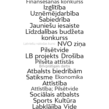
Finansēšanas konkurss
Izglītība
Uzņēmējdarbība
Sabiedrība
Jauniešu iesaiste
Līdzdalības budžeta
konkurss
NVO ziņa
Latviešu valodas kursi
Pilsētvide
LB projekts
Drošība
Pilsēta attīstās
Brīvprātīgais darbs
Atbalsts biedrībām
Satiksme
Ekonomika
Attīstība
Attīstība; Pilsētvide
Sociālais atbalsts
Sports
Kultūra
Labklājība
Vide