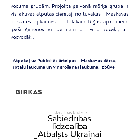
vecuma grupām. Projekta galvenā mērķa grupa ir
visi aktīvās atpūtas cienītāji no tuvākās – Maskavas
forštates apkaimes un tālākām Rīgas apkaimēm,
īpaši ģimenes ar bērniem un viņu vecāki, un
vecvecāki.
Atpakaļ uz Publiskās ārtelpas – Maskavas dārza,
rotaļu laukuma un vingrošanas laukuma, izbūve
BIRKAS
Līdzdalības budžets
Sabiedrības
līdzdalība
Atbalsts Ukrainai