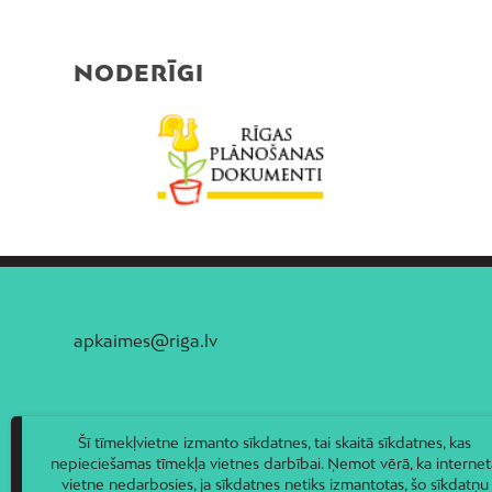
NODERĪGI
apkaimes@riga.lv
Šī tīmekļvietne izmanto sīkdatnes, tai skaitā sīkdatnes, kas
nepieciešamas tīmekļa vietnes darbībai. Ņemot vērā, ka internet
vietne nedarbosies, ja sīkdatnes netiks izmantotas, šo sīkdatņu