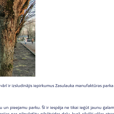
ārī ir izsludinājis iepirkumus Zasulauka manufaktūras parka 
u un pieejamu parku. Šī ir iespēja ne tikai iegūt jaunu galam
rijas par pilnvērtīgu pilsētvides daļu, kurā cilvēki vēlas atr