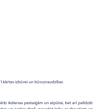
1.kārtas izbūvei un būvuzraudzībai.
ērķi ikdienas pastaigām un atpūtai, bet arī palīdzēt
asties un justies droši, pavadot laiku ar draugiem un