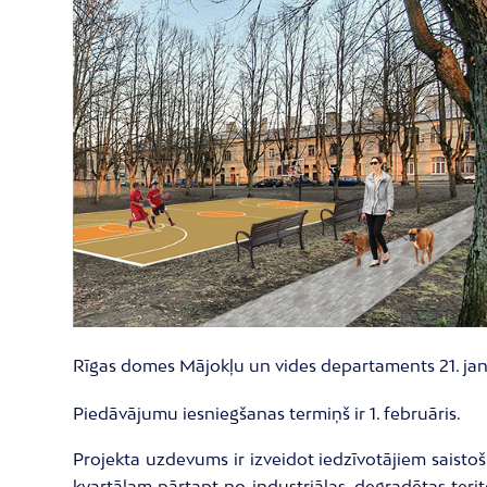
Rīgas domes Mājokļu un vides departaments 21. janv
Piedāvājumu iesniegšanas termiņš ir 1. februāris.
Projekta uzdevums ir izveidot iedzīvotājiem saistoš
kvartālam pārtapt no industriālas, degradētas terito