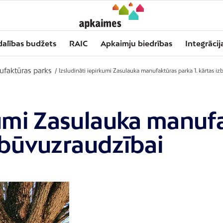
dalības budžets
RAIC
Apkaimju biedrības
Integrācij
faktūras parks
/
Izsludināti iepirkumi Zasulauka manufaktūras parka 1. kārtas i
kumi Zasulauka manufa
 būvuzraudzībai