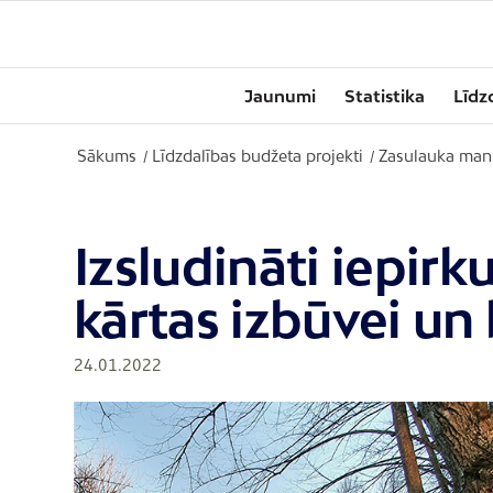
Jaunumi
Statistika
Līdz
Sākums
Līdzdalības budžeta projekti
Zasulauka manu
/
/
Izsludināti iepir
kārtas izbūvei un
24.01.2022