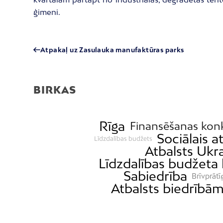
ģimeni.
Atpakaļ uz Zasulauka manufaktūras parks
BIRKAS
Rīga
Finansēšanas kon
Sociālais a
Līdzdalības budžets
Atbalsts Ukra
Līdzdalības budžeta
Sabiedrība
Brīvprātī
Atbalsts biedrībā