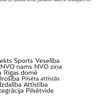
ekts
Sports
Veselība
NVO nams
NVO ziņa
a
Rīgas domē
Drošība
Pilsēta attīstās
dzdalība
Attīstība
tegrācija
Pilsētvide