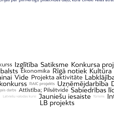
Izglītība
Satiksme
Konkursa proj
kurss
tbalsts
Rīgā notiek
Kultūra
Ekonomika
inai
Vide
Labklājīb
Projekta aktivitāte
 konkurss
Uzņēmējdarbība
RAIC projekts
Sabiedrības lī
Attīstība; Pilsētvide
gais darbs
m
Jauniešu iesaiste
In
Latviešu valodas kursi
Tūrisms
LB projekts