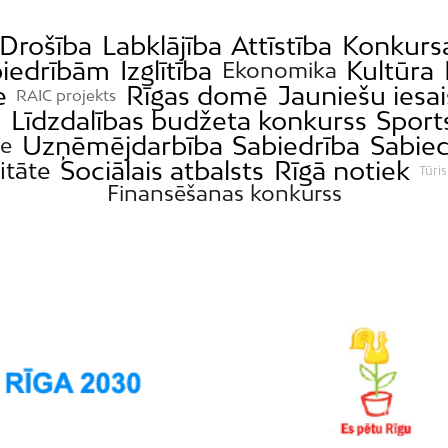
Drošība
Labklājība
Attīstība
Konkursa
biedrībām
Izglītība
Kultūra
Ekonomika
e
Rīgas domē
Jauniešu iesai
RAIC projekts
Līdzdalības budžeta konkurss
Sport
s
Uzņēmējdarbība
Sabiedrība
Sabied
de
Sociālais atbalsts
Rīgā notiek
itāte
Tūri
Finansēšanas konkurss