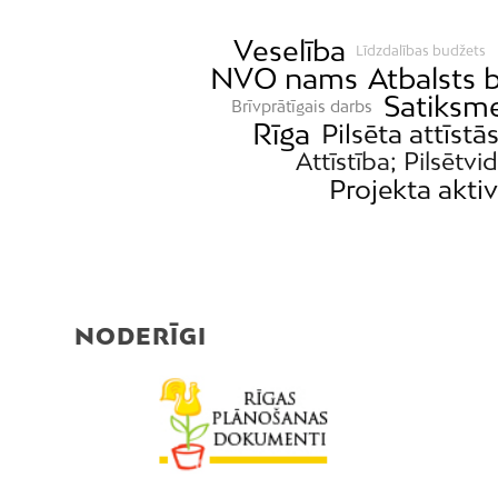
Veselība
Līdzdalības budžets
NVO nams
Atbalsts 
Satiksm
Brīvprātīgais darbs
Rīga
Pilsēta attīstā
Attīstība; Pilsētvi
Projekta aktiv
NODERĪGI