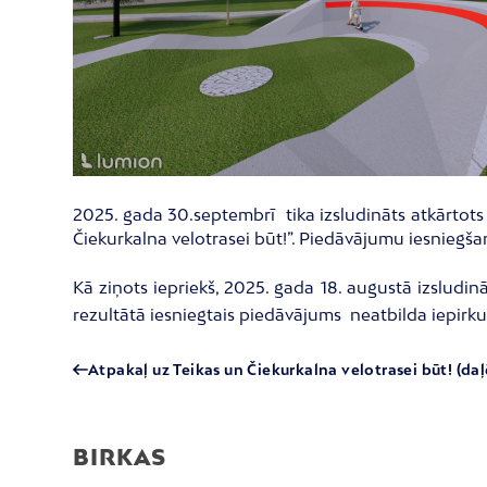
2025. gada 30.septembrī tika izsludināts atkārtots
Čiekurkalna velotrasei būt!”. Piedāvājumu iesniegšan
Kā ziņots iepriekš, 2025. gada 18. augustā izsludin
rezultātā iesniegtais piedāvājums neatbilda iepir
Atpakaļ uz Teikas un Čiekurkalna velotrasei būt! (da
BIRKAS