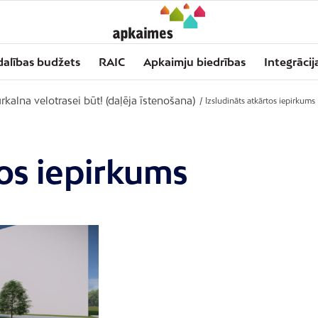
dalības budžets
RAIC
Apkaimju biedrības
Integrācij
rkalna velotrasei būt! (daļēja īstenošana)
/
Izsludināts atkārtos iepirkums
tos iepirkums