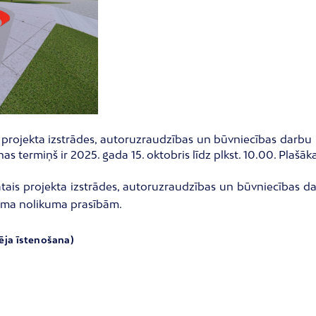
 projekta izstrādes, autoruzraudzības un būvniecības darbu
as termiņš ir 2025. gada 15. oktobris līdz plkst. 10.00. Plašā
ātais projekta izstrādes, autoruzraudzības un būvniecības d
kuma nolikuma prasībām.
ļēja īstenošana)