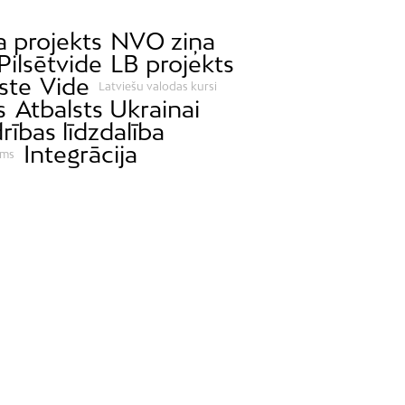
 projekts
NVO ziņa
Pilsētvide
LB projekts
ste
Vide
Latviešu valodas kursi
s
Atbalsts Ukrainai
rības līdzdalība
Integrācija
sms