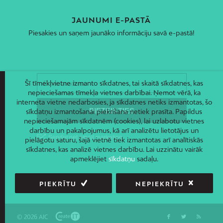
JAUNUMI E-PASTĀ
Piesakies un saņem jaunāko informāciju savā e-pastā!
Šī tīmekļvietne izmanto sīkdatnes, tai skaitā sīkdatnes, kas
nepieciešamas tīmekļa vietnes darbībai. Ņemot vērā, ka
interneta vietne nedarbosies, ja sīkdatnes netiks izmantotas, šo
sīkdatņu izmantošanai piekrišana netiek prasīta. Papildus
nepieciešamajām sīkdatnēm (cookies), lai uzlabotu vietnes
darbību un pakalpojumus, kā arī analizētu lietotājus un
pielāgotu saturu, šajā vietnē tiek izmantotas arī analītiskās
sīkdatnes, kas analizē vietnes darbību. Lai uzzinātu vairāk
apmeklējiet
sīkdatņu
sadaļu.
PIEKRĪTU
NEPIEKRĪTU
© 2026 AIC