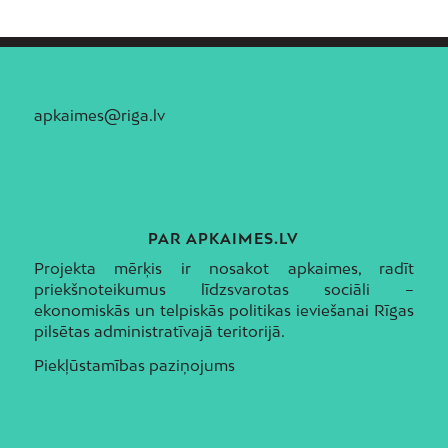
apkaimes@riga.lv
PAR APKAIMES.LV
Projekta mērķis ir nosakot apkaimes, radīt
priekšnoteikumus līdzsvarotas sociāli –
ekonomiskās un telpiskās politikas ieviešanai Rīgas
pilsētas administratīvajā teritorijā.
Piekļūstamības paziņojums