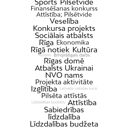
Sports
Pilsētvide
Finansēšanas konkurss
Attīstība; Pilsētvide
Veselība
Konkursa projekts
Sociālais atbalsts
Rīga
Ekonomika
Rīgā notiek
Kultūra
Brīvprātīgais darbs
Tūrisms
Rīgas domē
Atbalsts Ukrainai
NVO nams
Projekta aktivitāte
Izglītība
Latviešu valodas kursi
Pilsēta attīstās
Attīstība
Līdzdalības budžets
Sabiedrības
līdzdalība
Līdzdalības budžeta