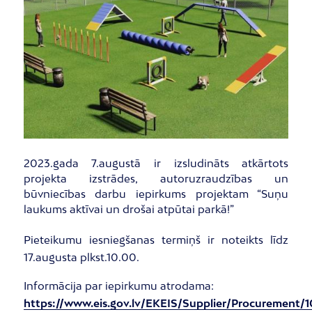
2023.gada 7.augustā ir izsludināts atkārtots
projekta izstrādes, autoruzraudzības un
būvniecības darbu iepirkums projektam “Suņu
laukums aktīvai un drošai atpūtai parkā!”
Pieteikumu iesniegšanas termiņš ir noteikts līdz
17.augusta plkst.10.00.
Informācija par iepirkumu atrodama:
https://www.eis.gov.lv/EKEIS/Supplier/Procurement/