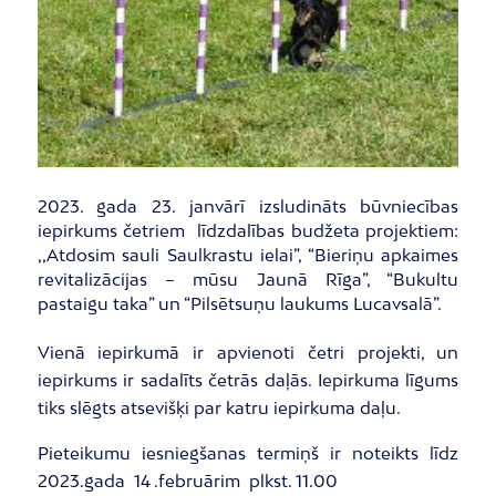
2023. gada 23. janvārī izsludināts būvniecības
iepirkums četriem līdzdalības budžeta projektiem:
,,Atdosim sauli Saulkrastu ielai”, “Bieriņu apkaimes
revitalizācijas – mūsu Jaunā Rīga”, “Bukultu
pastaigu taka” un “Pilsētsuņu laukums Lucavsalā”.
Vienā iepirkumā ir apvienoti četri projekti, un
iepirkums ir sadalīts četrās daļās. Iepirkuma līgums
tiks slēgts atsevišķi par katru iepirkuma daļu.
Pieteikumu iesniegšanas termiņš ir noteikts līdz
2023.gada 14 .februārim plkst. 11.00