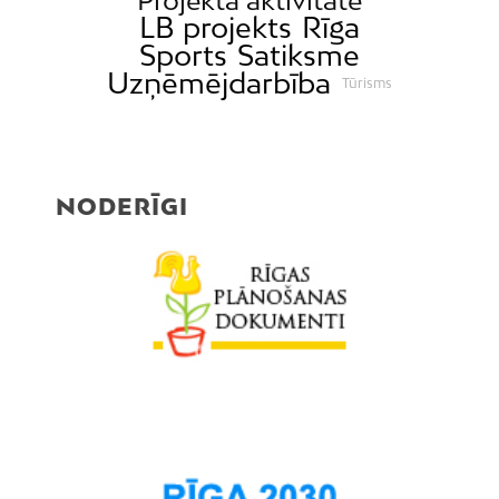
Projekta aktivitāte
LB projekts
Rīga
Sports
Satiksme
Uzņēmējdarbība
Tūrisms
NODERĪGI