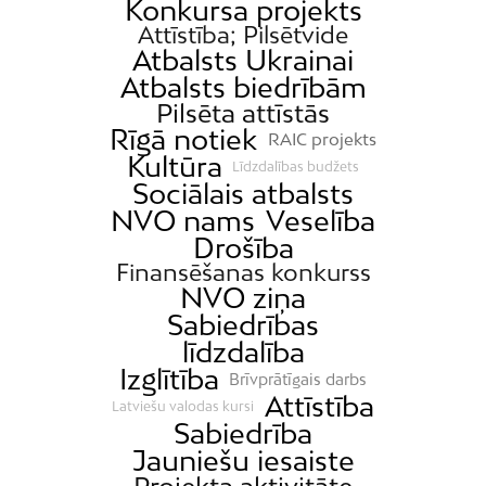
Konkursa projekts
Attīstība; Pilsētvide
Atbalsts Ukrainai
Atbalsts biedrībām
Pilsēta attīstās
Rīgā notiek
RAIC projekts
Kultūra
Līdzdalības budžets
Sociālais atbalsts
NVO nams
Veselība
Drošība
Finansēšanas konkurss
NVO ziņa
Sabiedrības
līdzdalība
Izglītība
Brīvprātīgais darbs
Attīstība
Latviešu valodas kursi
Sabiedrība
Jauniešu iesaiste