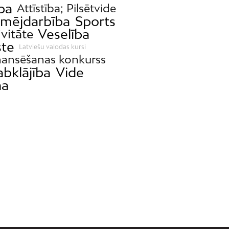
ība
Attīstība; Pilsētvide
mējdarbība
Sports
Veselība
ivitāte
ste
Latviešu valodas kursi
nansēšanas konkurss
abklājība
Vide
ņa