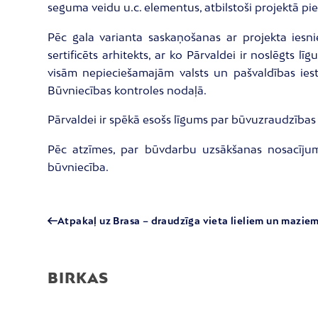
seguma veidu u.c. elementus, atbilstoši projektā 
Pēc gala varianta saskaņošanas ar projekta iesni
sertificēts arhitekts, ar ko Pārvaldei ir noslēgts 
visām nepieciešamajām valsts un pašvaldības ies
Būvniecības kontroles nodaļā.
Pārvaldei ir spēkā esošs līgums par būvuzraudzības 
Pēc atzīmes, par būvdarbu uzsākšanas nosacījumu
būvniecība.
Atpakaļ uz Brasa – draudzīga vieta lieliem un maz
BIRKAS