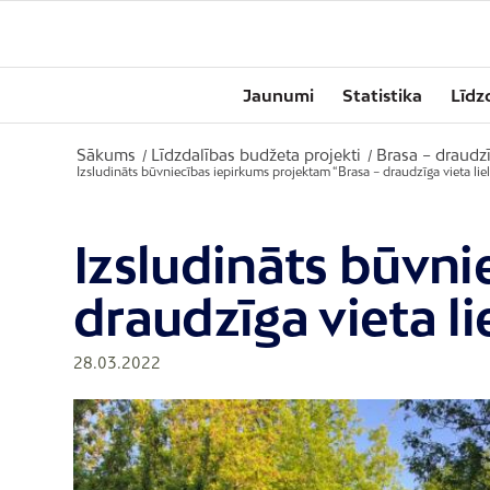
Jaunumi
Statistika
Līdz
Sākums
Līdzdalības budžeta projekti
Brasa – draudz
/
/
Izsludināts būvniecības iepirkums projektam “Brasa – draudzīga vieta l
Izsludināts būvni
draudzīga vieta 
28.03.2022