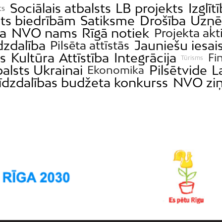
Sociālais atbalsts
LB projekts
Izglīt
ts
sts biedrībām
Satiksme
Drošība
Uzņē
ga
NVO nams
Rīgā notiek
Projekta akt
dzdalība
Jauniešu iesai
Pilsēta attīstās
s
Kultūra
Attīstība
Integrācija
Fi
Tūrisms
alsts Ukrainai
Pilsētvide
L
Ekonomika
īdzdalības budžeta konkurss
NVO zi