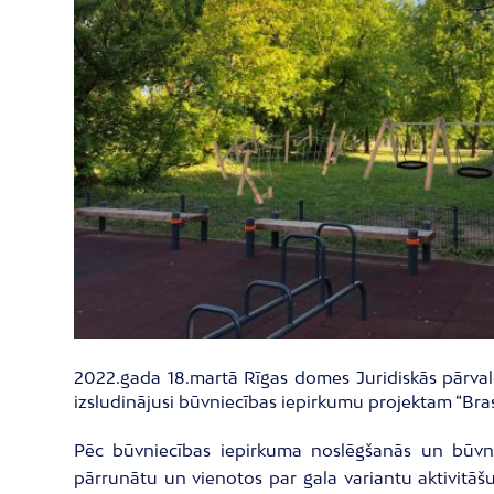
2022.gada 18.martā Rīgas domes Juridiskās pārvald
izsludinājusi būvniecības iepirkumu projektam “Bra
Pēc būvniecības iepirkuma noslēgšanās un būvnie
pārrunātu un vienotos par gala variantu aktivitāš