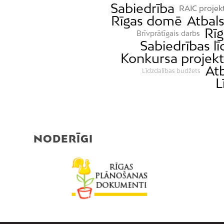
Sabiedrība
RAIC projek
Rīgas domē
Atbal
Rī
Brīvprātīgais darbs
Sabiedrības lī
Konkursa projekt
Atb
Līdzdalības budžets
L
NODERĪGI