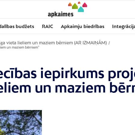
dalības budžets
RAIC
Apkaimju biedrības
Integrācij
īga vieta lieliem un maziem bērniem (AR IZMAIŅĀM)
/
ieliem un maziem bērniem”
ecības iepirkums pro
lieliem un maziem bē