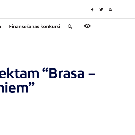
a
Finansēšanas konkursi
jektam “Brasa –
rniem”