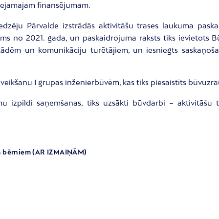
pieejamajam finansējumam.
edzēju Pārvalde izstrādās aktivitāšu trases laukuma paska
līgums no 2021. gada, un paskaidrojuma raksts tiks ievietot
tādēm un komunikāciju turētājiem, un iesniegts saskaņoša
veikšanu I grupas inženierbūvēm, kas tiks piesaistīts būvuzr
 izpildi saņemšanas, tiks uzsākti būvdarbi – aktivitāšu
iem bērniem (AR IZMAIŅĀM)