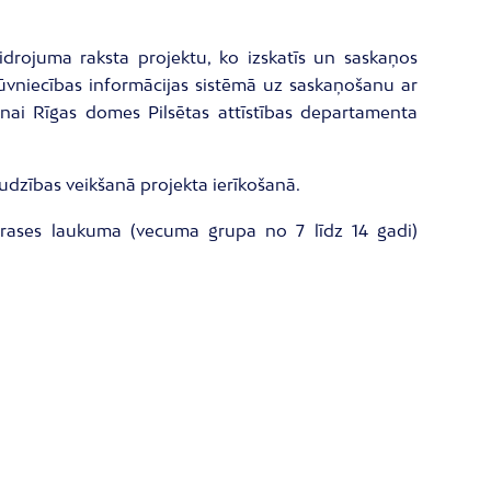
idrojuma raksta projektu, ko izskatīs un saskaņos
s Būvniecības informācijas sistēmā uz saskaņošanu ar
nai Rīgas domes Pilsētas attīstības departamenta
audzības veikšanā projekta ierīkošanā.
 trases laukuma (vecuma grupa no 7 līdz 14 gadi)