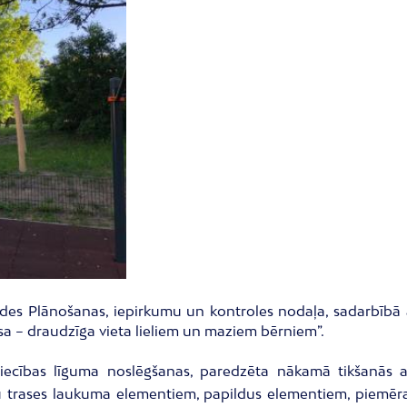
es Plānošanas, iepirkumu un kontroles nodaļa, sadarbībā a
sa – draudzīga vieta lieliem un maziem bērniem”.
cības līguma noslēgšanas, paredzēta nākamā tikšanās ar 
u trases laukuma elementiem, papildus elementiem, piemēram