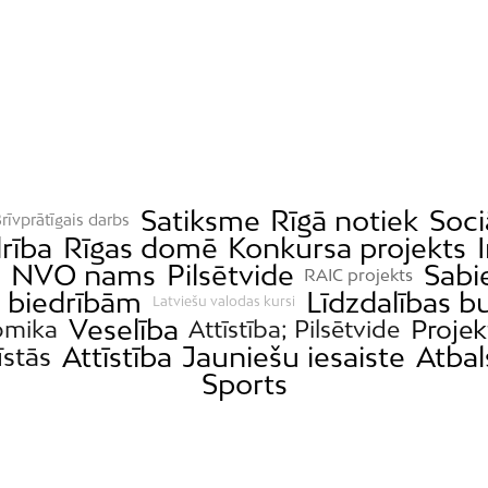
Satiksme
Rīgā notiek
Soci
rīvprātīgais darbs
rība
Rīgas domē
Konkursa projekts
a
NVO nams
Pilsētvide
Sabie
RAIC projekts
s biedrībām
Līdzdalības b
Latviešu valodas kursi
Veselība
Projek
omika
Attīstība; Pilsētvide
Attīstība
Jauniešu iesaiste
Atbal
īstās
Sports