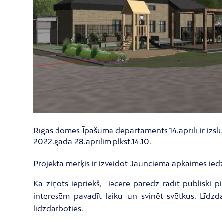
Rīgas domes Īpašuma departaments 14.aprīlī ir izslu
2022.gada 28.aprīlim plkst.14.10.
Projekta mērķis ir izveidot Jaunciema apkaimes iedz
Kā ziņots iepriekš, iecere paredz radīt publiski p
interesēm pavadīt laiku un svinēt svētkus. Līdzda
līdzdarboties.