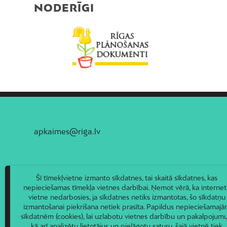
NODERĪGI
apkaimes@riga.lv
Šī tīmekļvietne izmanto sīkdatnes, tai skaitā sīkdatnes, kas
nepieciešamas tīmekļa vietnes darbībai. Ņemot vērā, ka internet
vietne nedarbosies, ja sīkdatnes netiks izmantotas, šo sīkdatņu
izmantošanai piekrišana netiek prasīta. Papildus nepieciešamaj
sīkdatnēm (cookies), lai uzlabotu vietnes darbību un pakalpojumu
kā arī analizētu lietotājus un pielāgotu saturu, šajā vietnē tiek