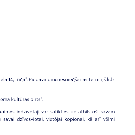
elā 14, Rīgā”. Piedāvājumu iesniegšanas termiņš līdz
ema kultūras pirts”.
aimes iedzīvotāji var satikties un atbilstoši savām
avai dzīvesvietai, vietējai kopienai, kā arī vēlmi