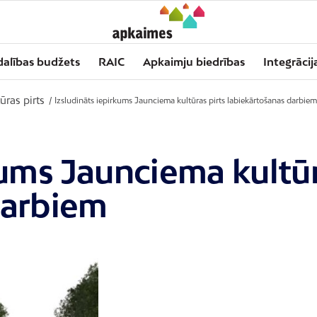
dalības budžets
RAIC
Apkaimju biedrības
Integrācij
ūras pirts
/
Izsludināts iepirkums Jaunciema kultūras pirts labiekārtošanas darbiem
kums Jaunciema kultūr
darbiem