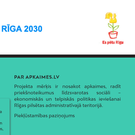
PAR APKAIMES.LV
Projekta mērķis ir nosakot apkaimes, radīt
priekšnoteikumus līdzsvarotas sociāli –
ekonomiskās un telpiskās politikas ieviešanai
Rīgas pilsētas administratīvajā teritorijā.
a
Piekļūstamības paziņojums
ām
s,