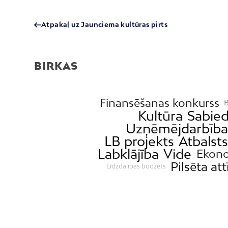
Atpakaļ uz Jaunciema kultūras pirts
BIRKAS
Finansēšanas konkurss
B
Kultūra
Sabied
Uzņēmējdarbīb
LB projekts
Atbalst
Labklājība
Vide
Ekon
Pilsēta att
Līdzdalības budžets