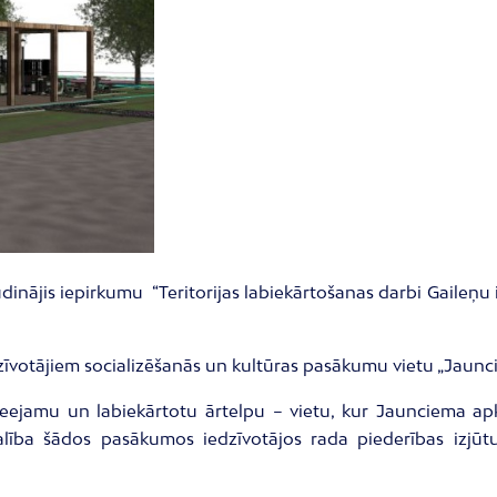
dinājis iepirkumu “Teritorijas labiekārtošanas darbi Gaileņu i
īvotājiem socializēšanās un kultūras pasākumu vietu „Jaunci
ieejamu un labiekārtotu ārtelpu – vietu, kur Jaunciema apk
lība šādos pasākumos iedzīvotājos rada piederības izjūtu s