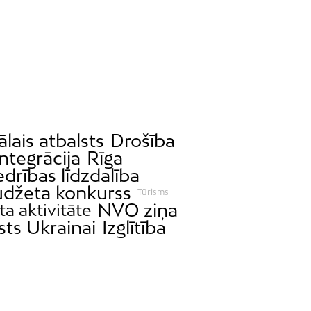
ālais atbalsts
Drošība
Integrācija
Rīga
drības līdzdalība
udžeta konkurss
Tūrisms
NVO ziņa
ta aktivitāte
sts Ukrainai
Izglītība