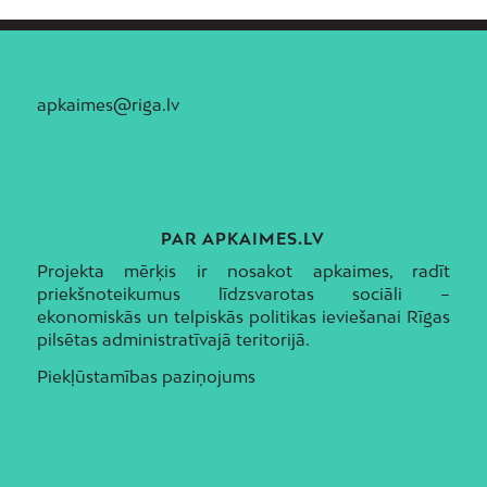
apkaimes@riga.lv
PAR APKAIMES.LV
Projekta mērķis ir nosakot apkaimes, radīt
priekšnoteikumus līdzsvarotas sociāli –
ekonomiskās un telpiskās politikas ieviešanai Rīgas
pilsētas administratīvajā teritorijā.
Piekļūstamības paziņojums