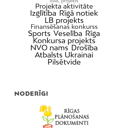
RAIC projekts
Projekta aktivitāte
Izglītība
Rīgā notiek
LB projekts
Finansēšanas konkurss
Sports
Veselība
Rīga
Konkursa projekts
NVO nams
Drošība
Atbalsts Ukrainai
Pilsētvide
NODERĪGI