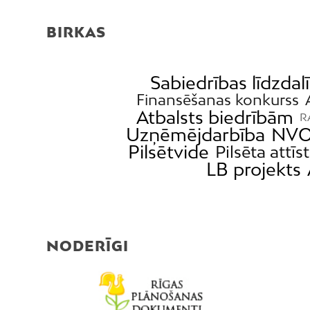
BIRKAS
Sabiedrības līdzdal
Finansēšanas konkurss
Atbalsts biedrībām
R
Uzņēmējdarbība
NVO
Pilsētvide
Pilsēta attīs
LB projekts
NODERĪGI