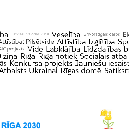
ība
Veselība
E
Brīvprātīgais darbs
Latviešu valodas kursi
Attīstība
Izglītība
Sp
Attīstība; Pilsētvide
Vide
Labklājība
Līdzdalības 
AIC projekts
 ziņa
Rīga
Rīgā notiek
Sociālais atbal
Konkursa projekts
Jauniešu iesais
tās
Atbalsts Ukrainai
Rīgas domē
Satiks