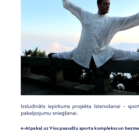
Izsludināts iepirkums projekta īstenošanai – sp
pakalpojumu sniegšanai.
Atpakaļ uz Visu paaudžu sporta komplekss un bezm