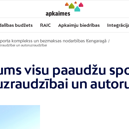
dalības budžets
RAIC
Apkaimju biedrības
Integrācij
sporta komplekss un bezmaksas nodarbības Ķengaragā
/
zraudzībai un autoruzraudzībai
rkums visu paaudžu s
zraudzībai un autor