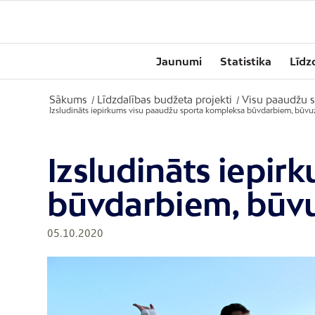
Jaunumi
Statistika
Līdz
Sākums
Līdzdalības budžeta projekti
Visu paaudžu 
/
/
Izsludināts iepirkums visu paaudžu sporta kompleksa būvdarbiem, būvu
Izsludināts iepi
būvdarbiem, būvu
05.10.2020