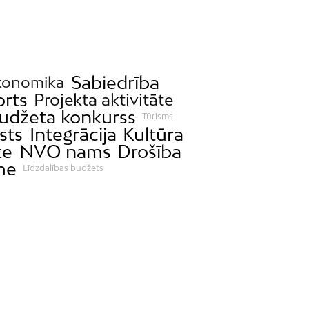
Sabiedrība
konomika
orts
Projekta aktivitāte
budžeta konkurss
Tūrisms
sts
Integrācija
Kultūra
te
NVO nams
Drošība
me
Līdzdalības budžets