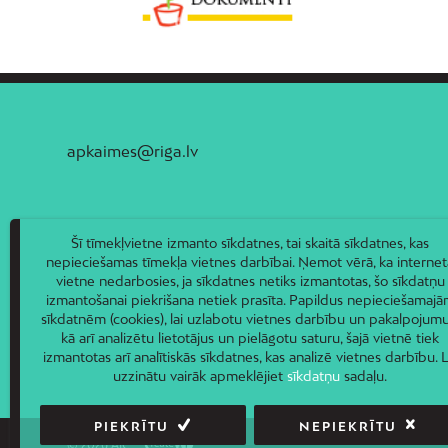
apkaimes@riga.lv
Šī tīmekļvietne izmanto sīkdatnes, tai skaitā sīkdatnes, kas
nepieciešamas tīmekļa vietnes darbībai. Ņemot vērā, ka internet
vietne nedarbosies, ja sīkdatnes netiks izmantotas, šo sīkdatņu
izmantošanai piekrišana netiek prasīta. Papildus nepieciešamaj
sīkdatnēm (cookies), lai uzlabotu vietnes darbību un pakalpojumu
kā arī analizētu lietotājus un pielāgotu saturu, šajā vietnē tiek
izmantotas arī analītiskās sīkdatnes, kas analizē vietnes darbību. L
uzzinātu vairāk apmeklējiet
sīkdatņu
sadaļu.
PIEKRĪTU
NEPIEKRĪTU
© 2026 AIC