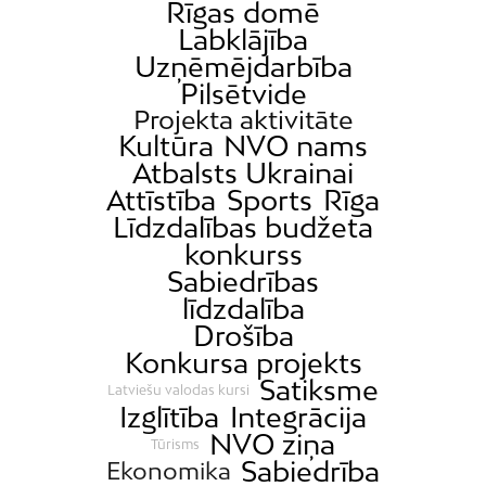
Rīgas domē
Labklājība
Uzņēmējdarbība
Pilsētvide
Projekta aktivitāte
Kultūra
NVO nams
Atbalsts Ukrainai
Attīstība
Sports
Rīga
Līdzdalības budžeta
konkurss
Sabiedrības
līdzdalība
Drošība
Konkursa projekts
Satiksme
Latviešu valodas kursi
Izglītība
Integrācija
NVO ziņa
Tūrisms
Sabiedrība
Ekonomika