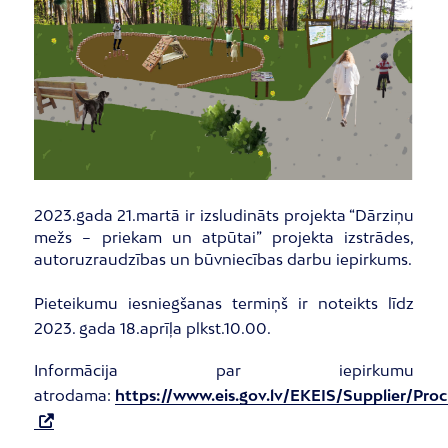
2023.gada 21.martā ir izsludināts projekta “Dārziņu
mežs – priekam un atpūtai” projekta izstrādes,
autoruzraudzības un būvniecības darbu iepirkums.
Pieteikumu iesniegšanas termiņš ir noteikts līdz
2023. gada 18.aprīļa plkst.10.00.
Informācija par iepirkumu
atrodama:
https://www.eis.gov.lv/EKEIS/Supplier/Pr