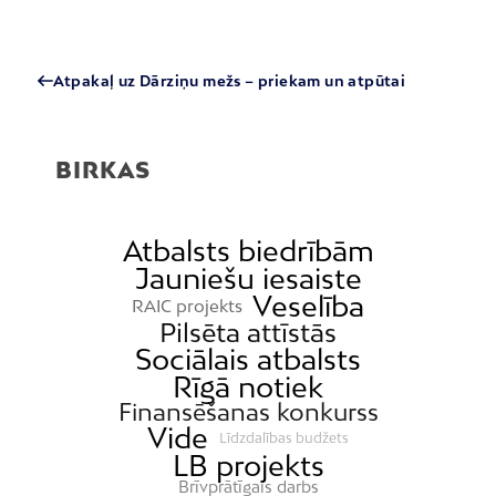
Atpakaļ uz Dārziņu mežs – priekam un atpūtai
BIRKAS
Atbalsts biedrībām
Jauniešu iesaiste
Veselība
RAIC projekts
Pilsēta attīstās
Sociālais atbalsts
Rīgā notiek
Finansēšanas konkurss
Vide
Līdzdalības budžets
LB projekts
Brīvprātīgais darbs