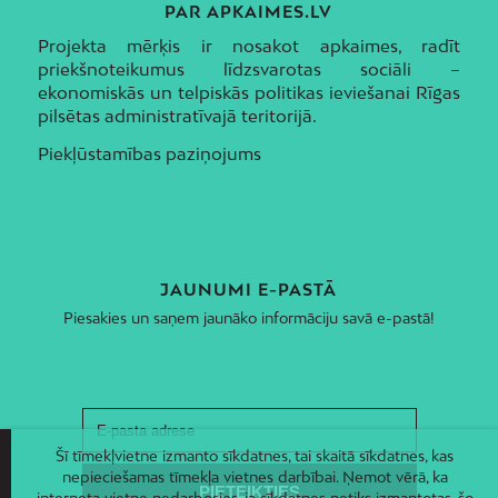
PAR APKAIMES.LV
Projekta mērķis ir nosakot apkaimes, radīt
priekšnoteikumus līdzsvarotas sociāli –
ekonomiskās un telpiskās politikas ieviešanai Rīgas
pilsētas administratīvajā teritorijā.
Piekļūstamības paziņojums
JAUNUMI E-PASTĀ
Piesakies un saņem jaunāko informāciju savā e-pastā!
Šī tīmekļvietne izmanto sīkdatnes, tai skaitā sīkdatnes, kas
nepieciešamas tīmekļa vietnes darbībai. Ņemot vērā, ka
interneta vietne nedarbosies, ja sīkdatnes netiks izmantotas, šo