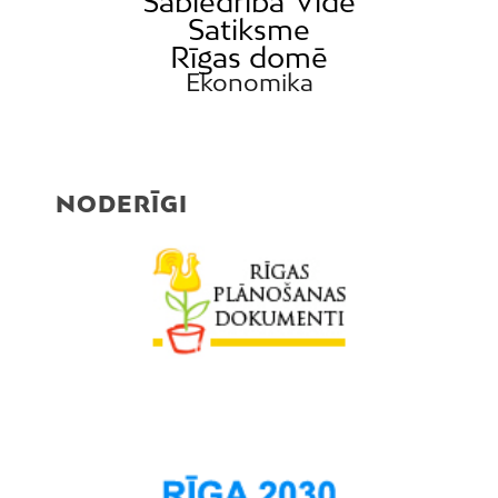
Sabiedrība
Vide
Satiksme
Rīgas domē
Ekonomika
NODERĪGI