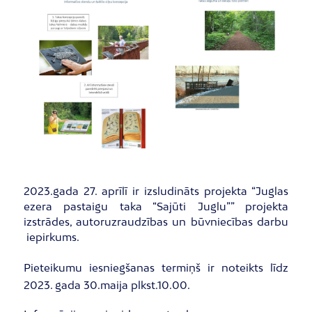
2023.gada 27. aprīlī ir izsludināts projekta “Juglas
ezera pastaigu taka “Sajūti Juglu”” projekta
izstrādes, autoruzraudzības un būvniecības darbu
iepirkums.
Pieteikumu iesniegšanas termiņš ir noteikts līdz
2023. gada 30.maija plkst.10.00.