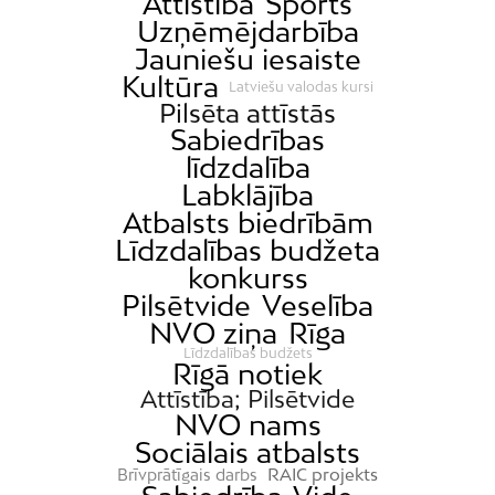
Attīstība
Sports
Uzņēmējdarbība
Jauniešu iesaiste
Kultūra
Latviešu valodas kursi
Pilsēta attīstās
Sabiedrības
līdzdalība
Labklājība
Atbalsts biedrībām
Līdzdalības budžeta
konkurss
Pilsētvide
Veselība
NVO ziņa
Rīga
Līdzdalības budžets
Rīgā notiek
Attīstība; Pilsētvide
NVO nams
Sociālais atbalsts
RAIC projekts
Brīvprātīgais darbs