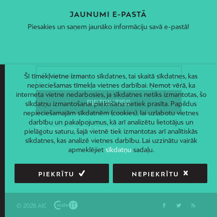
JAUNUMI E-PASTĀ
Piesakies un saņem jaunāko informāciju savā e-pastā!
Šī tīmekļvietne izmanto sīkdatnes, tai skaitā sīkdatnes, kas
nepieciešamas tīmekļa vietnes darbībai. Ņemot vērā, ka
interneta vietne nedarbosies, ja sīkdatnes netiks izmantotas, šo
sīkdatņu izmantošanai piekrišana netiek prasīta. Papildus
nepieciešamajām sīkdatnēm (cookies), lai uzlabotu vietnes
darbību un pakalpojumus, kā arī analizētu lietotājus un
pielāgotu saturu, šajā vietnē tiek izmantotas arī analītiskās
sīkdatnes, kas analizē vietnes darbību. Lai uzzinātu vairāk
apmeklējiet
sīkdatņu
sadaļu.
PIEKRĪTU
NEPIEKRĪTU
© 2026 AIC