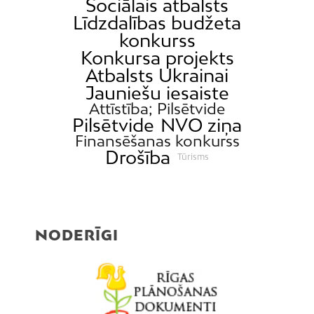
Sociālais atbalsts
Līdzdalības budžeta
konkurss
Konkursa projekts
Atbalsts Ukrainai
Jauniešu iesaiste
Attīstība; Pilsētvide
Pilsētvide
NVO ziņa
Finansēšanas konkurss
Drošība
Tūrisms
NODERĪGI