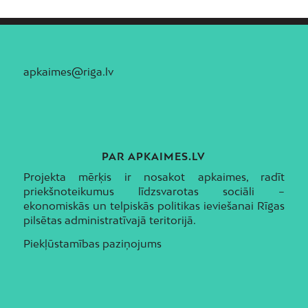
apkaimes@riga.lv
PAR APKAIMES.LV
Projekta mērķis ir nosakot apkaimes, radīt
priekšnoteikumus līdzsvarotas sociāli –
ekonomiskās un telpiskās politikas ieviešanai Rīgas
pilsētas administratīvajā teritorijā.
Piekļūstamības paziņojums