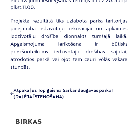
Piedāvājumu iesniegšanas termiņš ir līdz 20. aprīļa
plkst.11.00.
Projekta rezultātā tiks uzlabota parka teritorijas
pieejamība iedzīvotāju rekreācijai un apkaimes
iedzīvotāju drošība diennakts tumšajā laikā.
Apgaismojuma ierīkošana ir būtisks
priekšnoteikums iedzīvotāju drošības sajūtai,
atrodoties parkā vai ejot tam cauri vēlās vakara
stundās.
Atpakaļ uz Top gaisma Sarkandaugavas parkā!
(DAĻĒJA ĪSTENOŠANA)
BIRKAS