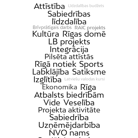
Attīstība
Līdzdalības budžets
Sabiedrības
līdzdalība
RAIC projekts
Brīvprātīgais darbs
Kultūra
Rīgas domē
LB projekts
Integrācija
Pilsēta attīstās
Rīgā notiek
Sports
Labklājība
Satiksme
Izglītība
Latviešu valodas kursi
Rīga
Ekonomika
Atbalsts biedrībām
Vide
Veselība
Projekta aktivitāte
Sabiedrība
Uzņēmējdarbība
NVO nams