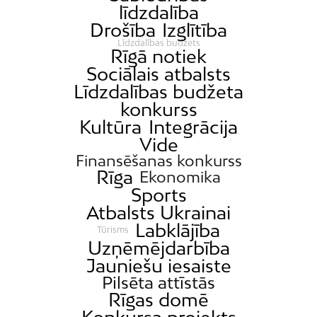
līdzdalība
Drošība
Izglītība
Līdzdalības budžets
Rīgā notiek
Sociālais atbalsts
Līdzdalības budžeta
konkurss
Kultūra
Integrācija
Vide
Finansēšanas konkurss
Rīga
Ekonomika
Sports
Atbalsts Ukrainai
Labklājība
Tūrisms
Uzņēmējdarbība
Jauniešu iesaiste
Pilsēta attīstās
Rīgas domē