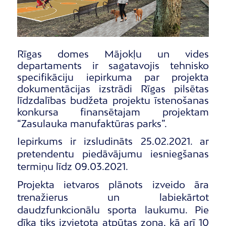
Rīgas domes Mājokļu un vides
departaments ir sagatavojis tehnisko
specifikāciju iepirkuma par projekta
dokumentācijas izstrādi Rīgas pilsētas
līdzdalības budžeta projektu īstenošanas
konkursa finansētajam projektam
“Zasulauka manufaktūras parks”.
Iepirkums ir izsludināts 25.02.2021. ar
pretendentu piedāvājumu iesniegšanas
termiņu līdz 09.03.2021.
Projekta ietvaros plānots izveido āra
trenažierus un labiekārtot
daudzfunkcionālu sporta laukumu. Pie
dīķa tiks izvietota atpūtas zona, kā arī 10