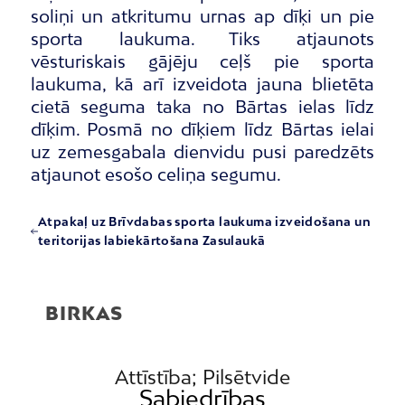
soliņi un atkritumu urnas ap dīķi un pie
sporta laukuma. Tiks atjaunots
vēsturiskais gājēju ceļš pie sporta
laukuma, kā arī izveidota jauna blietēta
cietā seguma taka no Bārtas ielas līdz
dīķim. Posmā no dīķiem līdz Bārtas ielai
uz zemesgabala dienvidu pusi paredzēts
atjaunot esošo celiņa segumu.
Atpakaļ uz Brīvdabas sporta laukuma izveidošana un
teritorijas labiekārtošana Zasulaukā
BIRKAS
Attīstība; Pilsētvide
Sabiedrības