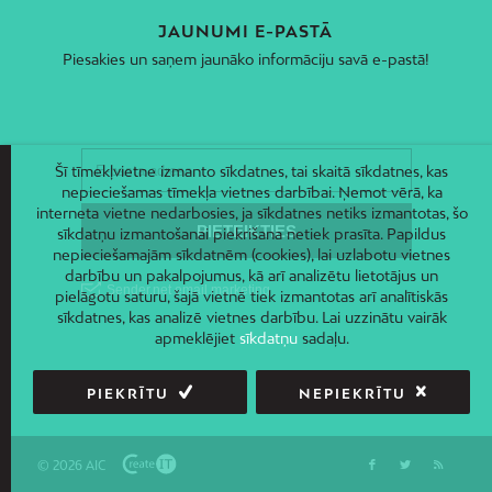
JAUNUMI E-PASTĀ
Piesakies un saņem jaunāko informāciju savā e-pastā!
Šī tīmekļvietne izmanto sīkdatnes, tai skaitā sīkdatnes, kas
nepieciešamas tīmekļa vietnes darbībai. Ņemot vērā, ka
interneta vietne nedarbosies, ja sīkdatnes netiks izmantotas, šo
sīkdatņu izmantošanai piekrišana netiek prasīta. Papildus
nepieciešamajām sīkdatnēm (cookies), lai uzlabotu vietnes
darbību un pakalpojumus, kā arī analizētu lietotājus un
pielāgotu saturu, šajā vietnē tiek izmantotas arī analītiskās
sīkdatnes, kas analizē vietnes darbību. Lai uzzinātu vairāk
apmeklējiet
sīkdatņu
sadaļu.
PIEKRĪTU
NEPIEKRĪTU
© 2026 AIC