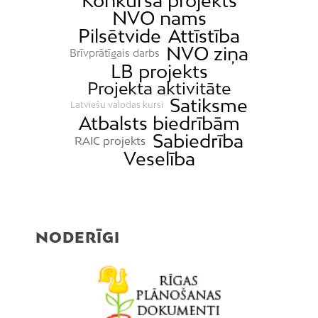
Konkursa projekts
NVO nams
Pilsētvide
Attīstība
NVO ziņa
Brīvprātīgais darbs
LB projekts
Projekta aktivitāte
Satiksme
Latviešu valodas kursi
Atbalsts biedrībām
Sabiedrība
RAIC projekts
Veselība
NODERĪGI