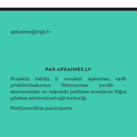
apkaimes@riga.lv
PAR APKAIMES.LV
Projekta mērķis ir nosakot apkaimes, radīt
priekšnoteikumus līdzsvarotas sociāli –
ekonomiskās un telpiskās politikas ieviešanai Rīgas
pilsētas administratīvajā teritorijā.
Piekļūstamības paziņojums