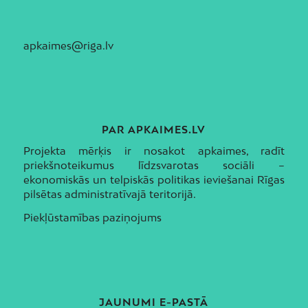
apkaimes@riga.lv
PAR APKAIMES.LV
Projekta mērķis ir nosakot apkaimes, radīt
priekšnoteikumus līdzsvarotas sociāli –
ekonomiskās un telpiskās politikas ieviešanai Rīgas
pilsētas administratīvajā teritorijā.
Piekļūstamības paziņojums
JAUNUMI E-PASTĀ