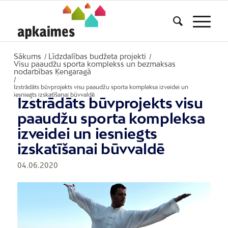
Sākums
Līdzdalības budžeta projekti
/
/
Visu paaudžu sporta komplekss un bezmaksas
nodarbības Ķengaragā
/
Izstrādāts būvprojekts visu paaudžu sporta kompleksa izveidei un
iesniegts izskatīšanai būvvaldē
Izstrādāts būvprojekts visu
paaudžu sporta kompleksa
izveidei un iesniegts
izskatīšanai būvvaldē
04.06.2020