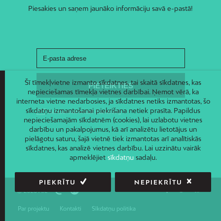
Piesakies un saņem jaunāko informāciju savā e-pastā!
Šī tīmekļvietne izmanto sīkdatnes, tai skaitā sīkdatnes, kas
nepieciešamas tīmekļa vietnes darbībai. Ņemot vērā, ka
interneta vietne nedarbosies, ja sīkdatnes netiks izmantotas, šo
sīkdatņu izmantošanai piekrišana netiek prasīta. Papildus
nepieciešamajām sīkdatnēm (cookies), lai uzlabotu vietnes
darbību un pakalpojumus, kā arī analizētu lietotājus un
pielāgotu saturu, šajā vietnē tiek izmantotas arī analītiskās
sīkdatnes, kas analizē vietnes darbību. Lai uzzinātu vairāk
apmeklējiet
sīkdatņu
sadaļu.
PIEKRĪTU
NEPIEKRĪTU
© 2026 AIC
Par projektu
Kontakti
Sīkdatņu politika