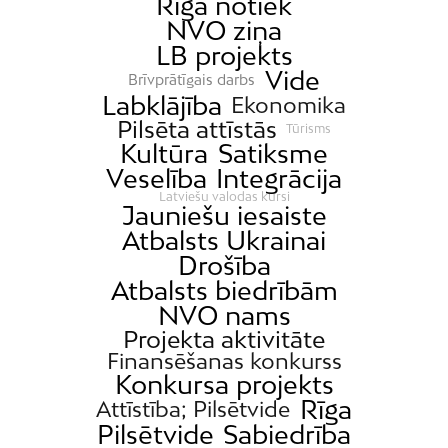
Rīgā notiek
NVO ziņa
LB projekts
Vide
Brīvprātīgais darbs
Labklājība
Ekonomika
Pilsēta attīstās
Tūrisms
Kultūra
Satiksme
Veselība
Integrācija
Latviešu valodas kursi
Jauniešu iesaiste
Atbalsts Ukrainai
Drošība
Atbalsts biedrībām
NVO nams
Projekta aktivitāte
Finansēšanas konkurss
Konkursa projekts
Rīga
Attīstība; Pilsētvide
Pilsētvide
Sabiedrība