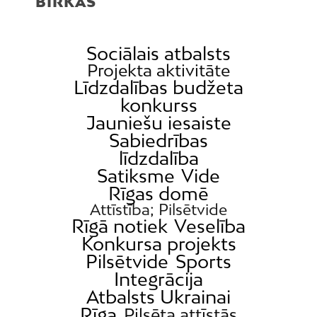
BIRKAS
Sociālais atbalsts
Projekta aktivitāte
Līdzdalības budžeta
konkurss
Jauniešu iesaiste
Sabiedrības
līdzdalība
Satiksme
Vide
Rīgas domē
Attīstība; Pilsētvide
Rīgā notiek
Veselība
Konkursa projekts
Pilsētvide
Sports
Integrācija
Atbalsts Ukrainai
Rīga
Pilsēta attīstās