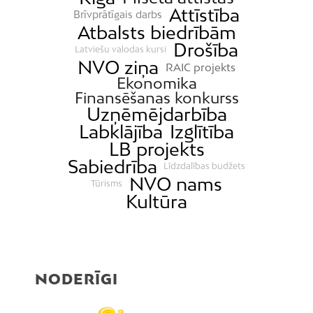
Attīstība
Brīvprātīgais darbs
Atbalsts biedrībām
Drošība
Latviešu valodas kursi
NVO ziņa
RAIC projekts
Ekonomika
Finansēšanas konkurss
Uzņēmējdarbība
Labklājība
Izglītība
LB projekts
Sabiedrība
Līdzdalības budžets
NVO nams
Tūrisms
Kultūra
NODERĪGI