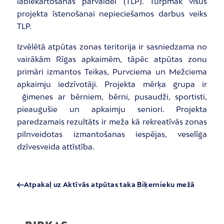
labiekārtošanas pārvaldei (TLP). Turpmāk visus
projekta īstenošanai nepieciešamos darbus veiks
TLP.
Izvēlētā atpūtas zonas teritorija ir sasniedzama no
vairākām Rīgas apkaimēm, tāpēc atpūtas zonu
primāri izmantos Teikas, Purvciema un Mežciema
apkaimju iedzīvotāji. Projekta mērķa grupa ir
ģimenes ar bērniem, bērni, pusaudži, sportisti,
pieaugušie un apkaimju seniori. Projekta
paredzamais rezultāts ir meža kā rekreatīvās zonas
pilnveidotas izmantošanas iespējas, veselīga
dzīvesveida attīstība.
Atpakaļ uz Aktīvās atpūtas taka Biķernieku mežā