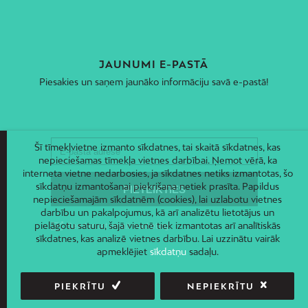
JAUNUMI E-PASTĀ
Piesakies un saņem jaunāko informāciju savā e-pastā!
Šī tīmekļvietne izmanto sīkdatnes, tai skaitā sīkdatnes, kas
nepieciešamas tīmekļa vietnes darbībai. Ņemot vērā, ka
interneta vietne nedarbosies, ja sīkdatnes netiks izmantotas, šo
sīkdatņu izmantošanai piekrišana netiek prasīta. Papildus
nepieciešamajām sīkdatnēm (cookies), lai uzlabotu vietnes
darbību un pakalpojumus, kā arī analizētu lietotājus un
pielāgotu saturu, šajā vietnē tiek izmantotas arī analītiskās
sīkdatnes, kas analizē vietnes darbību. Lai uzzinātu vairāk
apmeklējiet
sīkdatņu
sadaļu.
PIEKRĪTU
NEPIEKRĪTU