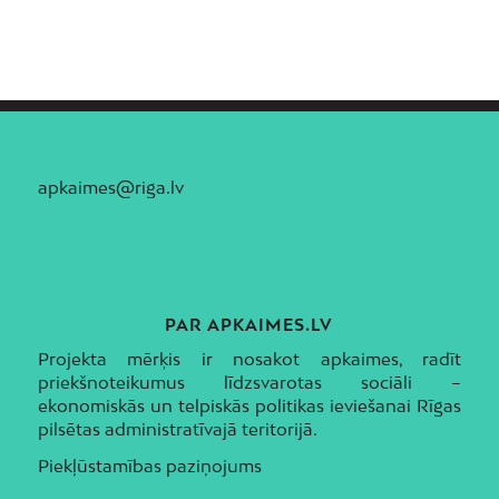
apkaimes@riga.lv
PAR APKAIMES.LV
Projekta mērķis ir nosakot apkaimes, radīt
priekšnoteikumus līdzsvarotas sociāli –
ekonomiskās un telpiskās politikas ieviešanai Rīgas
pilsētas administratīvajā teritorijā.
Piekļūstamības paziņojums