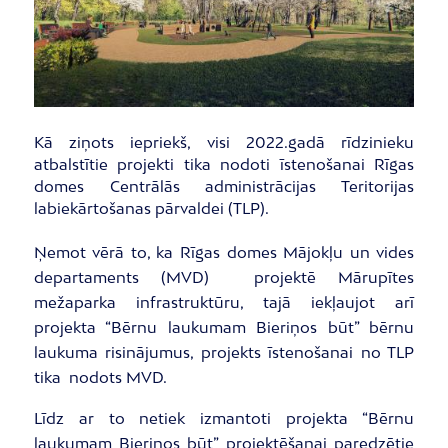
Kā ziņots iepriekš, visi 2022.gadā rīdzinieku
atbalstītie projekti tika nodoti īstenošanai Rīgas
domes Centrālās administrācijas Teritorijas
labiekārtošanas pārvaldei (TLP).
Ņemot vērā to, ka Rīgas domes Mājokļu un vides
departaments (MVD) projektē Mārupītes
mežaparka infrastruktūru, tajā iekļaujot arī
projekta “Bērnu laukumam Bieriņos būt” bērnu
laukuma risinājumus, projekts īstenošanai no TLP
tika nodots MVD.
Līdz ar to netiek izmantoti projekta “Bērnu
laukumam Bieriņos būt” projektēšanai paredzētie