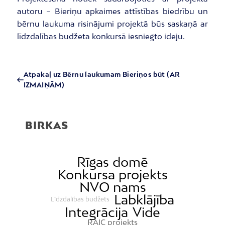
autoru – Bieriņu apkaimes attīstības biedrību un
bērnu laukuma risinājumi projektā būs saskaņā ar
līdzdalības budžeta konkursā iesniegto ideju.
Atpakaļ uz Bērnu laukumam Bieriņos būt (AR
IZMAIŅĀM)
BIRKAS
Rīgas domē
Konkursa projekts
NVO nams
Labklājība
Līdzdalības budžets
Integrācija
Vide
RAIC projekts