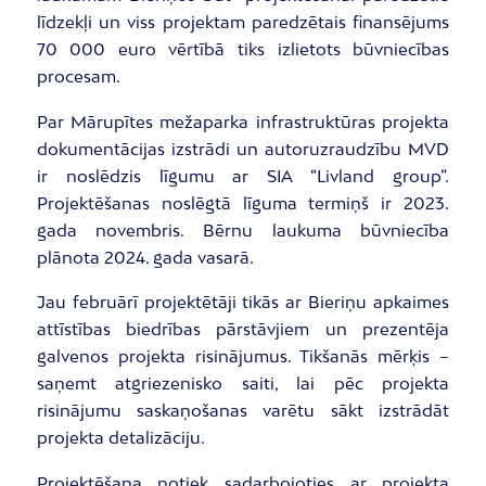
līdzekļi un viss projektam paredzētais finansējums
70 000 euro vērtībā tiks izlietots būvniecības
procesam.
Par Mārupītes mežaparka infrastruktūras projekta
dokumentācijas izstrādi un autoruzraudzību MVD
ir noslēdzis līgumu ar SIA “Livland group”.
Projektēšanas noslēgtā līguma termiņš ir 2023.
gada novembris. Bērnu laukuma būvniecība
plānota 2024. gada vasarā.
Jau februārī projektētāji tikās ar Bieriņu apkaimes
attīstības biedrības pārstāvjiem un prezentēja
galvenos projekta risinājumus. Tikšanās mērķis –
saņemt atgriezenisko saiti, lai pēc projekta
risinājumu saskaņošanas varētu sākt izstrādāt
projekta detalizāciju.
Projektēšana notiek sadarbojoties ar projekta