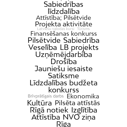
Sabiedrības
līdzdalība
Attīstība; Pilsētvide
Projekta aktivitāte
Latviešu valodas kursi
Tūrisms
Finansēšanas konkurss
Pilsētvide
Sabiedrība
Veselība
LB projekts
Uzņēmējdarbība
Drošība
Jauniešu iesaiste
Satiksme
Līdzdalības budžeta
konkurss
Ekonomika
Brīvprātīgais darbs
Kultūra
Pilsēta attīstās
Rīgā notiek
Izglītība
Attīstība
NVO ziņa
Rīga