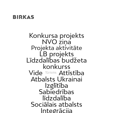
BIRKAS
Konkursa projekts
NVO ziņa
Projekta aktivitāte
LB projekts
Līdzdalības budžeta
konkurss
Vide
Attīstība
Tūrisms
Atbalsts Ukrainai
Izglītība
Sabiedrības
līdzdalība
Sociālais atbalsts
Integrācija