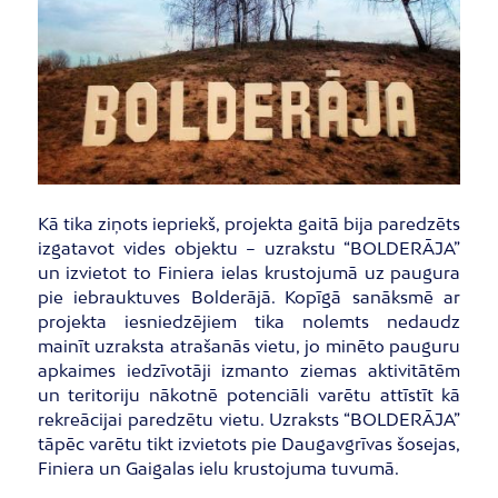
Kā tika ziņots iepriekš, projekta gaitā bija paredzēts
izgatavot vides objektu – uzrakstu “BOLDERĀJA”
un izvietot to Finiera ielas krustojumā uz paugura
pie iebrauktuves Bolderājā. Kopīgā sanāksmē ar
projekta iesniedzējiem tika nolemts nedaudz
mainīt uzraksta atrašanās vietu, jo minēto pauguru
apkaimes iedzīvotāji izmanto ziemas aktivitātēm
un teritoriju nākotnē potenciāli varētu attīstīt kā
rekreācijai paredzētu vietu. Uzraksts “BOLDERĀJA”
tāpēc varētu tikt izvietots pie Daugavgrīvas šosejas,
Finiera un Gaigalas ielu krustojuma tuvumā.