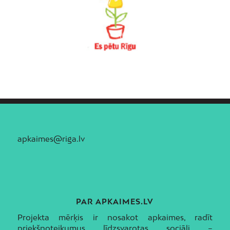
apkaimes@riga.lv
PAR APKAIMES.LV
Projekta mērķis ir nosakot apkaimes, radīt
priekšnoteikumus līdzsvarotas sociāli –