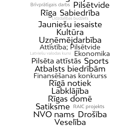
Pilsētvide
Brīvprātīgais darbs
Rīga
Sabiedrība
Līdzdalības budžets
Jauniešu iesaiste
Kultūra
Uzņēmējdarbība
Attīstība; Pilsētvide
Ekonomika
Latviešu valodas kursi
Sports
Pilsēta attīstās
Atbalsts biedrībām
Finansēšanas konkurss
Rīgā notiek
Labklājība
Rīgas domē
Satiksme
RAIC projekts
NVO nams
Drošība
Veselība