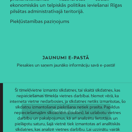
ekonomiskās un telpiskās politikas ieviešanai Rīgas
pilsētas administratīvajā teritorijā.
Piekļūstamības paziņojums
JAUNUMI E-PASTĀ
Piesakies un saņem jaunāko informāciju savā e-pastā!
Šī tīmekļvietne izmanto sīkdatnes, tai skaitā sīkdatnes, kas
nepieciešamas tīmekļa vietnes darbībai. Ņemot vērā, ka
interneta vietne nedarbosies, ja sīkdatnes netiks izmantotas, šo
sīkdatņu izmantošanai piekrišana netiek prasīta. Papildus
nepieciešamajām sīkdatnēm (cookies), lai uzlabotu vietnes
darbību un pakalpojumus, kā arī analizētu lietotājus un
pielāgotu saturu, šajā vietnē tiek izmantotas arī analītiskās
sīkdatnes, kas analizē vietnes darbību. Lai uzzinātu vairāk