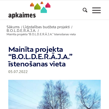
Sākums
Līdzdalības budžeta projekti
/
/
B.O.L.D.E.R.Ā.J.A.
/
Mainīta projekta “B.O.L.D.E.R.Ā.J.A.” īstenošanas vieta
Mainīta projekta
“B.O.L.D.E.R.Ā.J.A.”
īstenošanas vieta
05.07.2022