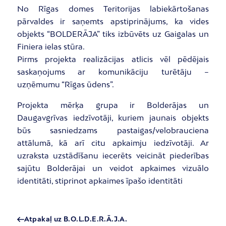
No Rīgas domes Teritorijas labiekārtošanas
pārvaldes ir saņemts apstiprinājums, ka vides
objekts “BOLDERĀJA” tiks izbūvēts uz Gaigalas un
Finiera ielas stūra.
Pirms projekta realizācijas atlicis vēl pēdējais
saskaņojums ar komunikāciju turētāju –
uzņēmumu “Rīgas ūdens”.
Projekta mērķa grupa ir Bolderājas un
Daugavgrīvas iedzīvotāji, kuriem jaunais objekts
būs sasniedzams pastaigas/velobrauciena
attālumā, kā arī citu apkaimju iedzīvotāji. Ar
uzraksta uzstādīšanu iecerēts veicināt piederības
sajūtu Bolderājai un veidot apkaimes vizuālo
identitāti, stiprinot apkaimes īpašo identitāti
Atpakaļ uz B.O.L.D.E.R.Ā.J.A.