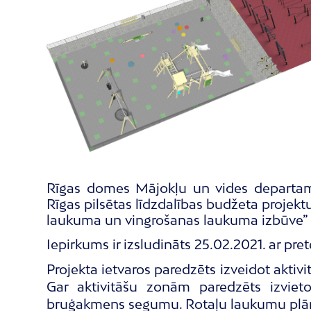
Rīgas domes Mājokļu un vides departamen
Rīgas pilsētas līdzdalības budžeta projek
laukuma un vingrošanas laukuma izbūve”
Iepirkums ir izsludināts 25.02.2021. ar p
Projekta ietvaros paredzēts izveidot akti
Gar aktivitāšu zonām paredzēts izviet
bruģakmens segumu. Rotaļu laukumu plān