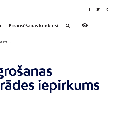
a
Finansēšanas konkursi
zbūve
/
grošanas
trādes iepirkums