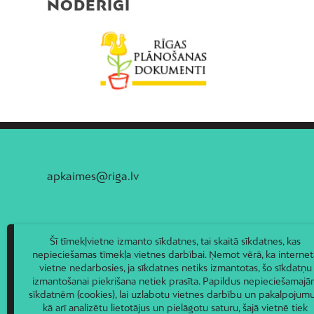
NODERĪGI
apkaimes@riga.lv
Šī tīmekļvietne izmanto sīkdatnes, tai skaitā sīkdatnes, kas
nepieciešamas tīmekļa vietnes darbībai. Ņemot vērā, ka internet
vietne nedarbosies, ja sīkdatnes netiks izmantotas, šo sīkdatņu
izmantošanai piekrišana netiek prasīta. Papildus nepieciešamaj
sīkdatnēm (cookies), lai uzlabotu vietnes darbību un pakalpojumu
kā arī analizētu lietotājus un pielāgotu saturu, šajā vietnē tiek