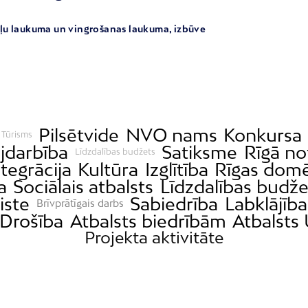
aļu laukuma un vingrošanas laukuma, izbūve
Pilsētvide
NVO nams
Konkursa 
Tūrisms
darbība
Satiksme
Rīgā no
Līdzdalības budžets
ntegrācija
Kultūra
Izglītība
Rīgas dom
a
Sociālais atbalsts
Līdzdalības budž
iste
Sabiedrība
Labklājība
Brīvprātīgais darbs
Drošība
Atbalsts biedrībām
Atbalsts 
Projekta aktivitāte