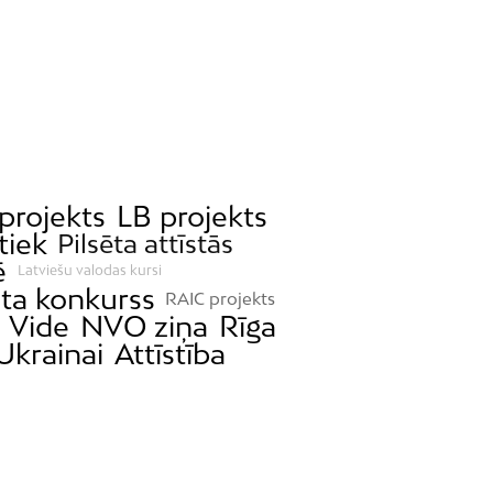
projekts
LB projekts
tiek
Pilsēta attīstās
ē
Latviešu valodas kursi
eta konkurss
RAIC projekts
Vide
NVO ziņa
Rīga
Ukrainai
Attīstība