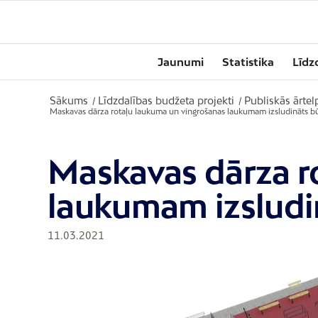
Jaunumi
Statistika
Līdz
Sākums
Līdzdalības budžeta projekti
Publiskās ārte
/
/
Maskavas dārza rotaļu laukuma un vingrošanas laukumam izsludināts bū
Maskavas dārza r
laukumam izsludi
11.03.2021