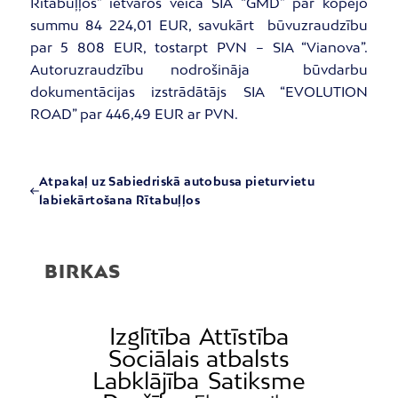
Rītabuļļos” ietvaros veica SIA “GMD” par kopējo
summu 84 224,01 EUR, savukārt būvuzraudzību
par 5 808 EUR, tostarpt PVN – SIA “Vianova”.
Autoruzraudzību nodrošināja būvdarbu
dokumentācijas izstrādātājs SIA “EVOLUTION
ROAD” par 446,49 EUR ar PVN.
Atpakaļ uz Sabiedriskā autobusa pieturvietu
labiekārtošana Rītabuļļos
BIRKAS
Izglītība
Attīstība
Sociālais atbalsts
Labklājība
Satiksme