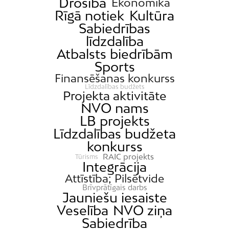
Drošība
Ekonomika
Rīgā notiek
Kultūra
Sabiedrības
līdzdalība
Atbalsts biedrībām
Sports
Finansēšanas konkurss
Līdzdalības budžets
Projekta aktivitāte
NVO nams
LB projekts
Līdzdalības budžeta
konkurss
RAIC projekts
Tūrisms
Integrācija
Attīstība; Pilsētvide
Brīvprātīgais darbs
Jauniešu iesaiste
Veselība
NVO ziņa
Sabiedrība