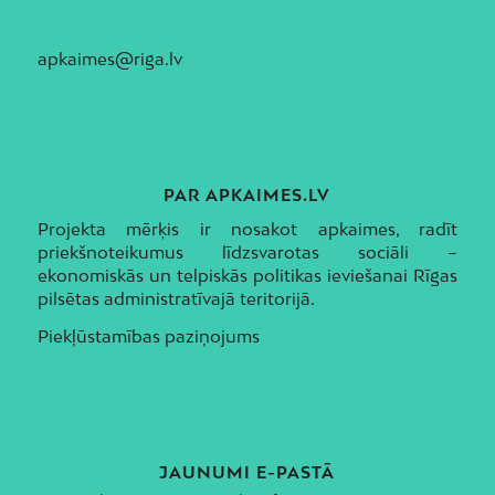
apkaimes@riga.lv
PAR APKAIMES.LV
Projekta mērķis ir nosakot apkaimes, radīt
priekšnoteikumus līdzsvarotas sociāli –
ekonomiskās un telpiskās politikas ieviešanai Rīgas
pilsētas administratīvajā teritorijā.
Piekļūstamības paziņojums
JAUNUMI E-PASTĀ