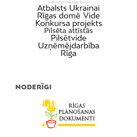
Latviešu valodas kursi
Atbalsts Ukrainai
Rīgas domē
Vide
Konkursa projekts
Pilsēta attīstās
Pilsētvide
Uzņēmējdarbība
Rīga
NODERĪGI