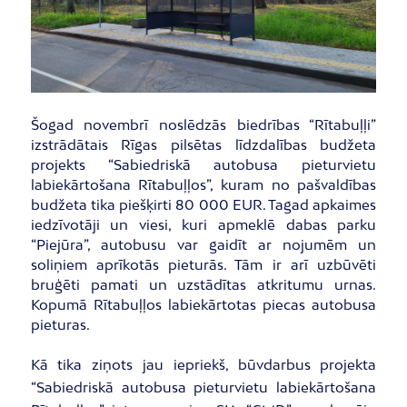
Šogad novembrī noslēdzās biedrības “Rītabuļļi”
izstrādātais Rīgas pilsētas līdzdalības budžeta
projekts “Sabiedriskā autobusa pieturvietu
labiekārtošana Rītabuļļos”, kuram no pašvaldības
budžeta tika piešķirti 80 000 EUR. Tagad apkaimes
iedzīvotāji un viesi, kuri apmeklē dabas parku
“Piejūra”, autobusu var gaidīt ar nojumēm un
soliņiem aprīkotās pieturās. Tām ir arī uzbūvēti
bruģēti pamati un uzstādītas atkritumu urnas.
Kopumā Rītabuļļos labiekārtotas piecas autobusa
pieturas.
Kā tika ziņots jau iepriekš, būvdarbus projekta
“Sabiedriskā autobusa pieturvietu labiekārtošana