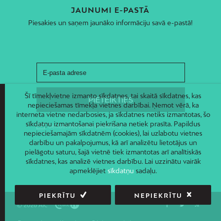
JAUNUMI E-PASTĀ
Piesakies un saņem jaunāko informāciju savā e-pastā!
Šī tīmekļvietne izmanto sīkdatnes, tai skaitā sīkdatnes, kas
nepieciešamas tīmekļa vietnes darbībai. Ņemot vērā, ka
interneta vietne nedarbosies, ja sīkdatnes netiks izmantotas, šo
sīkdatņu izmantošanai piekrišana netiek prasīta. Papildus
nepieciešamajām sīkdatnēm (cookies), lai uzlabotu vietnes
darbību un pakalpojumus, kā arī analizētu lietotājus un
pielāgotu saturu, šajā vietnē tiek izmantotas arī analītiskās
sīkdatnes, kas analizē vietnes darbību. Lai uzzinātu vairāk
apmeklējiet
sīkdatņu
sadaļu.
PIEKRĪTU
NEPIEKRĪTU
© 2026 AIC