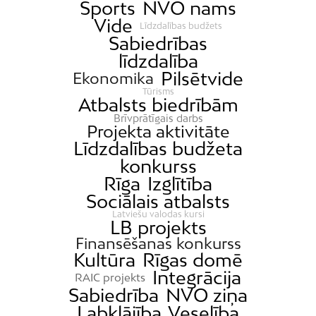
Sports
NVO nams
Vide
Līdzdalības budžets
Sabiedrības
līdzdalība
Pilsētvide
Ekonomika
Tūrisms
Atbalsts biedrībām
Brīvprātīgais darbs
Projekta aktivitāte
Līdzdalības budžeta
konkurss
Rīga
Izglītība
Sociālais atbalsts
Latviešu valodas kursi
LB projekts
Finansēšanas konkurss
Kultūra
Rīgas domē
Integrācija
RAIC projekts
Sabiedrība
NVO ziņa
Labklājība
Veselība