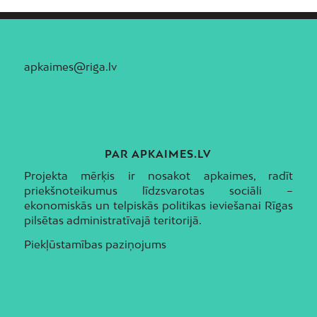
apkaimes@riga.lv
PAR APKAIMES.LV
Projekta mērķis ir nosakot apkaimes, radīt
priekšnoteikumus līdzsvarotas sociāli –
ekonomiskās un telpiskās politikas ieviešanai Rīgas
pilsētas administratīvajā teritorijā.
Piekļūstamības paziņojums