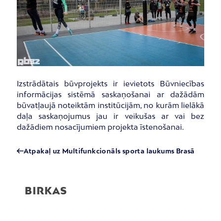
Izstrādātais būvprojekts ir ievietots Būvniecības
informācijas sistēmā saskaņošanai ar dažādām
būvatļaujā noteiktām institūcijām, no kurām lielākā
daļa saskaņojumus jau ir veikušas ar vai bez
dažādiem nosacījumiem projekta īstenošanai.
Atpakaļ uz Multifunkcionāls sporta laukums Brasā
BIRKAS