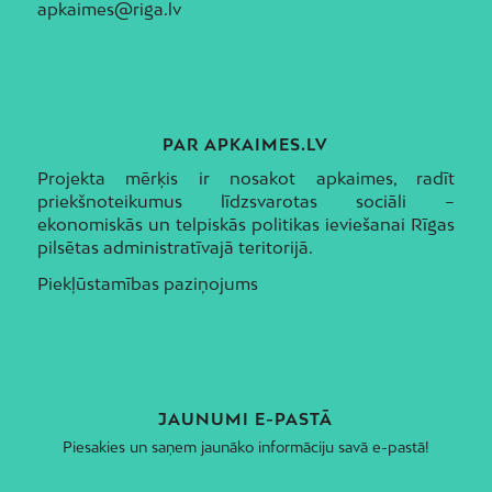
apkaimes@riga.lv
PAR APKAIMES.LV
Projekta mērķis ir nosakot apkaimes, radīt
priekšnoteikumus līdzsvarotas sociāli –
ekonomiskās un telpiskās politikas ieviešanai Rīgas
pilsētas administratīvajā teritorijā.
Piekļūstamības paziņojums
JAUNUMI E-PASTĀ
Piesakies un saņem jaunāko informāciju savā e-pastā!