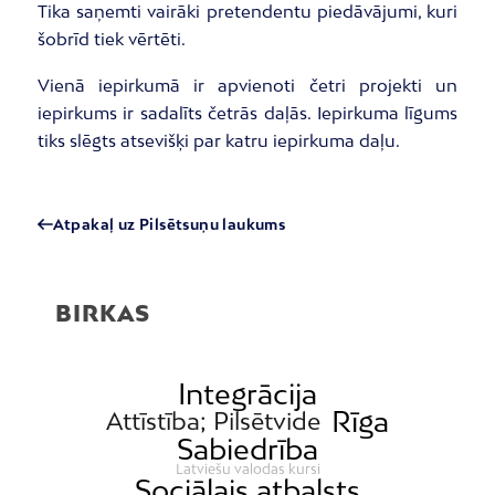
Tika saņemti vairāki pretendentu piedāvājumi, kuri
šobrīd tiek vērtēti.
Vienā iepirkumā ir apvienoti četri projekti un
iepirkums ir sadalīts četrās daļās. Iepirkuma līgums
tiks slēgts atsevišķi par katru iepirkuma daļu.
Atpakaļ uz Pilsētsuņu laukums
BIRKAS
Integrācija
Rīga
Attīstība; Pilsētvide
Sabiedrība
Latviešu valodas kursi
Sociālais atbalsts