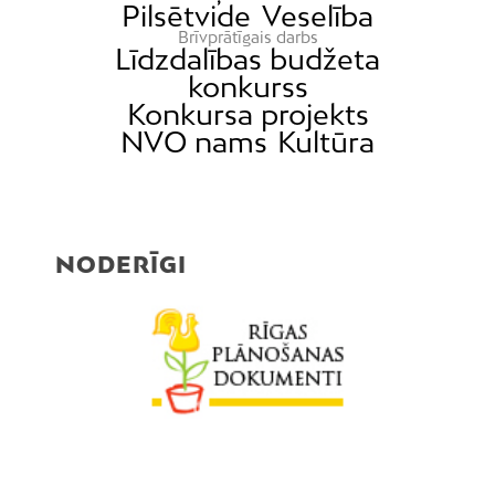
Pilsētvide
Veselība
Brīvprātīgais darbs
Līdzdalības budžeta
konkurss
Konkursa projekts
NVO nams
Kultūra
NODERĪGI