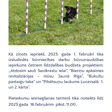
Kā ziņots iepriekš, 2023. gada 1. februārī tika
izsludināts būvniecības darbu būvuzraudzības
iepirkums četriem līdzdalības budžeta projektiem:
,,Atdosim sauli Saulkrastu ielai”, “Bieriņu apkaimes
revitalizācijas – mūsu Jaunā Rīga”, “Bukultu
pastaigu taka” un “Pilsētsuņu laukums Lucavsalā 1.
un 2. kārta”.
Pieteikumu iesniegšanas termiņš tika noteikts līdz
2023.gada 16.februārim plkst. 11.00.