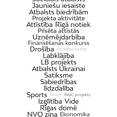
Jauniešu iesaiste
Atbalsts biedrībām
Projekta aktivitāte
Attīstība
Rīgā notiek
Pilsēta attīstās
Uzņēmējdarbība
Finansēšanas konkurss
Drošība
Līdzdalības budžets
Labklājība
LB projekts
Atbalsts Ukrainai
Satiksme
Sabiedrības
līdzdalība
Sports
RAIC projekts
Tūrisms
Izglītība
Vide
Rīgas domē
NVO ziņa
Ekonomika