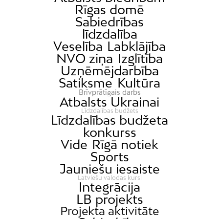
Rīgas domē
Sabiedrības
līdzdalība
Veselība
Labklājība
NVO ziņa
Izglītība
Uzņēmējdarbība
Satiksme
Kultūra
Brīvprātīgais darbs
Atbalsts Ukrainai
Līdzdalības budžets
Līdzdalības budžeta
konkurss
Vide
Rīgā notiek
Sports
Jauniešu iesaiste
Latviešu valodas kursi
Integrācija
LB projekts
Projekta aktivitāte