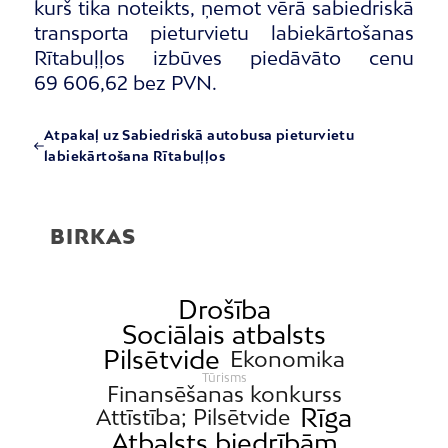
kurš tika noteikts, ņemot vērā sabiedriskā
transporta pieturvietu labiekārtošanas
Rītabuļļos izbūves piedāvāto cenu
69 606,62 bez PVN.
Atpakaļ uz Sabiedriskā autobusa pieturvietu
labiekārtošana Rītabuļļos
BIRKAS
Drošība
Sociālais atbalsts
Pilsētvide
Ekonomika
Tūrisms
Finansēšanas konkurss
Rīga
Attīstība; Pilsētvide
Atbalsts biedrībām