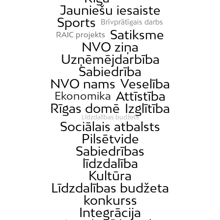
Jauniešu iesaiste
Sports
Brīvprātīgais darbs
Satiksme
RAIC projekts
NVO ziņa
Uzņēmējdarbība
Sabiedrība
NVO nams
Veselība
Attīstība
Ekonomika
Rīgas domē
Izglītība
Līdzdalības budžets
Sociālais atbalsts
Pilsētvide
Sabiedrības
līdzdalība
Kultūra
Līdzdalības budžeta
konkurss
Integrācija