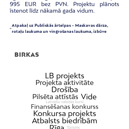
995 EUR bez PVN. Projektu plānots
īstenot līdz nākamā gada vidum.
Atpakaļ uz Publiskās ārtelpas – Maskavas dārza,
rotaļu laukuma un vingrošanas laukuma, izbūve
BIRKAS
LB projekts
Projekta aktivitāte
Drošība
Vide
Pilsēta attīstās
Latviešu valodas kursi
Finansēšanas konkurss
Konkursa projekts
Atbalsts biedrībām
Rīga
Tūrisms