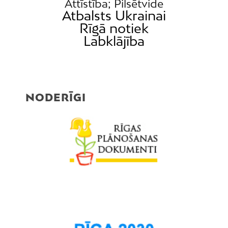
Attīstība; Pilsētvide
Atbalsts Ukrainai
Rīgā notiek
Labklājība
NODERĪGI