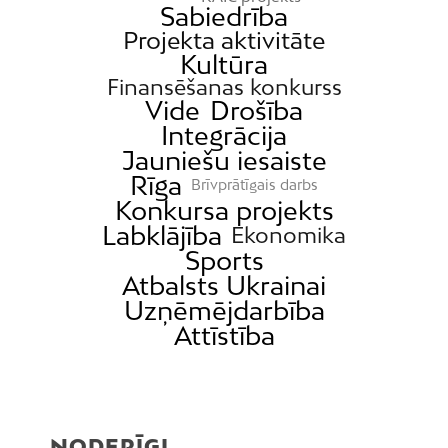
Sabiedrība
Projekta aktivitāte
Kultūra
Finansēšanas konkurss
Vide
Drošība
Integrācija
Jauniešu iesaiste
Rīga
Brīvprātīgais darbs
Konkursa projekts
Labklājība
Ekonomika
Sports
Atbalsts Ukrainai
Uzņēmējdarbība
Attīstība
NODERĪGI