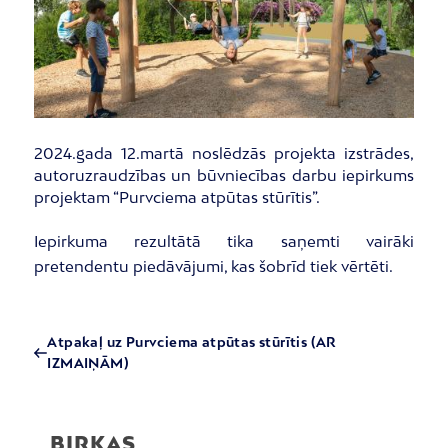
2024.gada 12.martā noslēdzās projekta izstrādes,
autoruzraudzības un būvniecības darbu iepirkums
projektam “Purvciema atpūtas stūrītis”.
Iepirkuma rezultātā tika saņemti vairāki
pretendentu piedāvājumi, kas šobrīd tiek vērtēti.
Atpakaļ uz Purvciema atpūtas stūrītis (AR
IZMAIŅĀM)
BIRKAS