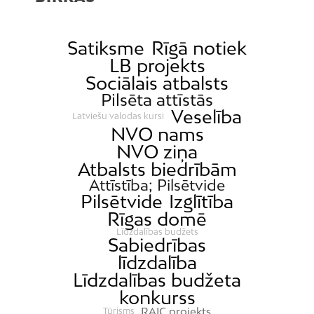
Satiksme
Rīgā notiek
LB projekts
Sociālais atbalsts
Pilsēta attīstās
Veselība
Latviešu valodas kursi
NVO nams
NVO ziņa
Atbalsts biedrībām
Attīstība; Pilsētvide
Pilsētvide
Izglītība
Rīgas domē
Līdzdalības budžets
Sabiedrības
līdzdalība
Līdzdalības budžeta
konkurss
RAIC projekts
Tūrisms