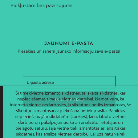
Piekļūstamības paziņojums
JAUNUMI E-PASTĀ
Piesakies un saņem jaunāko informāciju savā e-pastā!
Šī tīmekļvietne izmanto sīkdatnes, tai skaitā sīkdatnes, kas
nepieciešamas tīmekļa vietnes darbībai. Ņemot vērā, ka
interneta vietne nedarbosies, ja sīkdatnes netiks izmantotas, šo
sīkdatņu izmantošanai piekrišana netiek prasīta. Papildus
nepieciešamajām sīkdatnēm (cookies), lai uzlabotu vietnes
darbību un pakalpojumus, kā arī analizētu lietotājus un
pielāgotu saturu, šajā vietnē tiek izmantotas arī analītiskās
sīkdatnes, kas analizē vietnes darbību. Lai uzzinātu vairāk