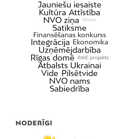
Jauniešu iesaiste
Kultūra
Attīstība
NVO ziņa
Tūrisms
Satiksme
Finansēšanas konkurss
Integrācija
Ekonomika
Uzņēmējdarbība
Rīgas domē
RAIC projekts
Atbalsts Ukrainai
Vide
Pilsētvide
NVO nams
Sabiedrība
NODERĪGI