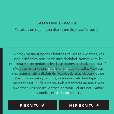
JAUNUMI E-PASTĀ
Piesakies un saņem jaunāko informāciju savā e-pastā!
Šī tīmekļvietne izmanto sīkdatnes, tai skaitā sīkdatnes, kas
nepieciešamas tīmekļa vietnes darbībai. Ņemot vērā, ka
interneta vietne nedarbosies, ja sīkdatnes netiks izmantotas, šo
sīkdatņu izmantošanai piekrišana netiek prasīta. Papildus
nepieciešamajām sīkdatnēm (cookies), lai uzlabotu vietnes
darbību un pakalpojumus, kā arī analizētu lietotājus un
pielāgotu saturu, šajā vietnē tiek izmantotas arī analītiskās
sīkdatnes, kas analizē vietnes darbību. Lai uzzinātu vairāk
apmeklējiet
sīkdatņu
sadaļu.
PIEKRĪTU
NEPIEKRĪTU