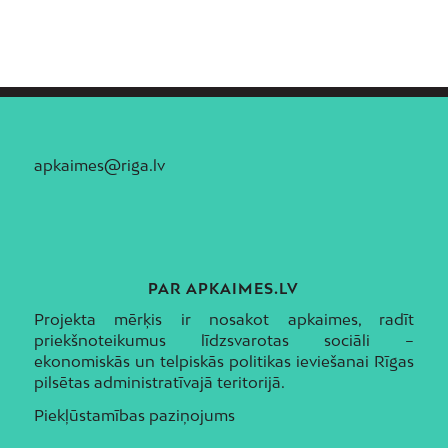
apkaimes@riga.lv
PAR APKAIMES.LV
Projekta mērķis ir nosakot apkaimes, radīt
priekšnoteikumus līdzsvarotas sociāli –
ekonomiskās un telpiskās politikas ieviešanai Rīgas
pilsētas administratīvajā teritorijā.
Piekļūstamības paziņojums