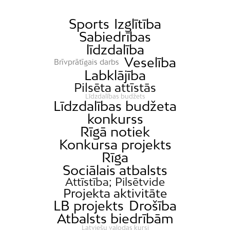
Sports
Izglītība
Sabiedrības
līdzdalība
Veselība
Brīvprātīgais darbs
Labklājība
Pilsēta attīstās
Līdzdalības budžets
Līdzdalības budžeta
konkurss
Rīgā notiek
Konkursa projekts
Rīga
Sociālais atbalsts
Attīstība; Pilsētvide
Projekta aktivitāte
LB projekts
Drošība
Atbalsts biedrībām
Latviešu valodas kursi