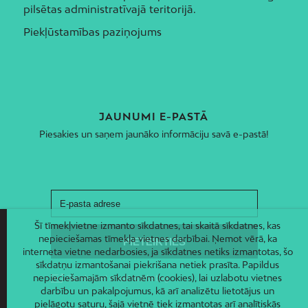
pilsētas administratīvajā teritorijā.
Piekļūstamības paziņojums
JAUNUMI E-PASTĀ
Piesakies un saņem jaunāko informāciju savā e-pastā!
Šī tīmekļvietne izmanto sīkdatnes, tai skaitā sīkdatnes, kas
nepieciešamas tīmekļa vietnes darbībai. Ņemot vērā, ka
interneta vietne nedarbosies, ja sīkdatnes netiks izmantotas, šo
sīkdatņu izmantošanai piekrišana netiek prasīta. Papildus
nepieciešamajām sīkdatnēm (cookies), lai uzlabotu vietnes
darbību un pakalpojumus, kā arī analizētu lietotājus un
pielāgotu saturu, šajā vietnē tiek izmantotas arī analītiskās