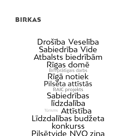
BIRKAS
Drošība
Veselība
Sabiedrība
Vide
Atbalsts biedrībām
Rīgas domē
Brīvprātīgais darbs
Rīgā notiek
Pilsēta attīstās
RAIC projekts
Sabiedrības
līdzdalība
Attīstība
Tūrisms
Līdzdalības budžeta
konkurss
Pilsētvide
NVO ziņa