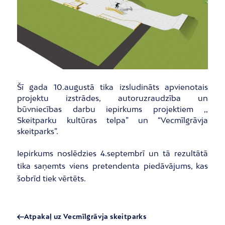
Šī gada 10.augustā tika izsludināts apvienotais
projektu izstrādes, autoruzraudzība un
būvniecības darbu iepirkums projektiem ,,
Skeitparku kultūras telpa” un “Vecmīlgrāvja
skeitparks”.
Iepirkums noslēdzies 4.septembrī un tā rezultātā
tika saņemts viens pretendenta piedāvājums, kas
šobrīd tiek vērtēts.
Atpakaļ uz Vecmīlgrāvja skeitparks