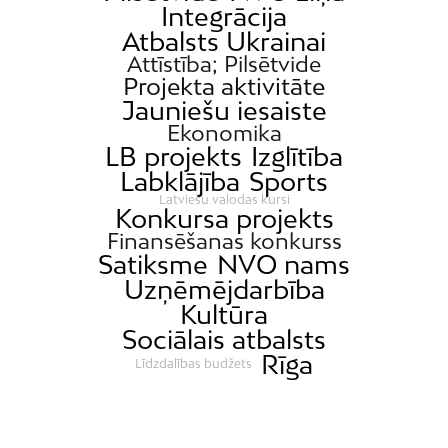
Integrācija
Atbalsts Ukrainai
Attīstība; Pilsētvide
Projekta aktivitāte
Jauniešu iesaiste
Ekonomika
LB projekts
Izglītība
Labklājība
Sports
Latviešu valodas kursi
Konkursa projekts
Finansēšanas konkurss
Satiksme
NVO nams
Uzņēmējdarbība
Kultūra
Sociālais atbalsts
Rīga
Līdzdalības budžets