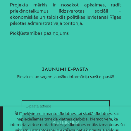
Projekta mērķis ir nosakot apkaimes, radīt
priekšnoteikumus līdzsvarotas sociāli –
ekonomiskās un telpiskās politikas ieviešanai Rīgas
pilsētas administratīvajā teritorijā.
Piekļūstamības paziņojums
JAUNUMI E-PASTĀ
Piesakies un saņem jaunāko informāciju savā e-pastā!
Šī tīmekļvietne izmanto sīkdatnes, tai skaitā sīkdatnes, kas
nepieciešamas tīmekļa vietnes darbībai. Ņemot vērā, ka
interneta vietne nedarbosies, ja sīkdatnes netiks izmantotas, šo
sīkdatņu izmantošanai piekrišana netiek prasīta. Papildus