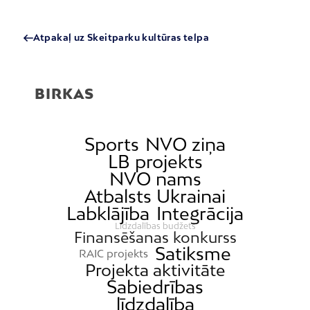
Atpakaļ uz Skeitparku kultūras telpa
BIRKAS
Sports
NVO ziņa
LB projekts
NVO nams
Atbalsts Ukrainai
Labklājība
Integrācija
Līdzdalības budžets
Finansēšanas konkurss
Satiksme
RAIC projekts
Projekta aktivitāte
Sabiedrības
līdzdalība