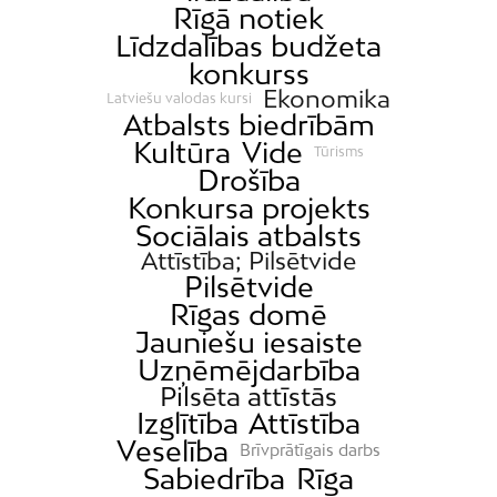
Rīgā notiek
Līdzdalības budžeta
konkurss
Ekonomika
Latviešu valodas kursi
Atbalsts biedrībām
Kultūra
Vide
Tūrisms
Drošība
Konkursa projekts
Sociālais atbalsts
Attīstība; Pilsētvide
Pilsētvide
Rīgas domē
Jauniešu iesaiste
Uzņēmējdarbība
Pilsēta attīstās
Izglītība
Attīstība
Veselība
Brīvprātīgais darbs
Sabiedrība
Rīga