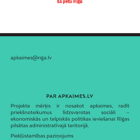
apkaimes@riga.lv
PAR APKAIMES.LV
Projekta mērķis ir nosakot apkaimes, radīt
priekšnoteikumus līdzsvarotas sociāli –
ekonomiskās un telpiskās politikas ieviešanai Rīgas
pilsētas administratīvajā teritorijā.
Piekļūstamības paziņojums