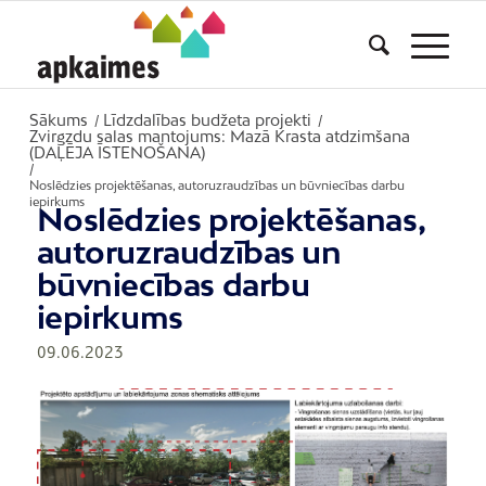
Sākums
Līdzdalības budžeta projekti
/
/
Zvirgzdu salas mantojums: Mazā Krasta atdzimšana
(DAĻĒJA ĪSTENOŠANA)
/
Noslēdzies projektēšanas, autoruzraudzības un būvniecības darbu
iepirkums
Noslēdzies projektēšanas,
autoruzraudzības un
būvniecības darbu
iepirkums
09.06.2023