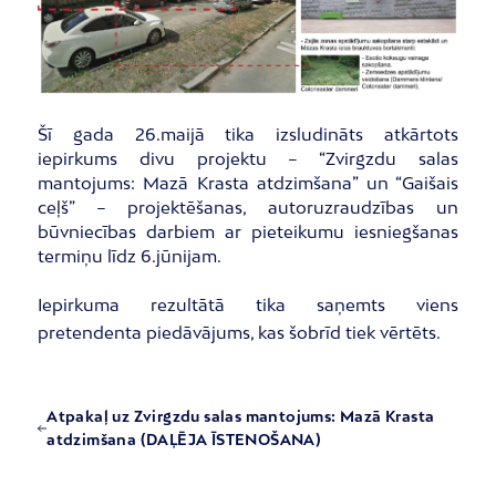
Šī gada 26.maijā tika izsludināts atkārtots
iepirkums divu projektu – “Zvirgzdu salas
mantojums: Mazā Krasta atdzimšana” un “Gaišais
ceļš” – projektēšanas, autoruzraudzības un
būvniecības darbiem ar pieteikumu iesniegšanas
termiņu līdz 6.jūnijam.
Iepirkuma rezultātā tika saņemts viens
pretendenta piedāvājums, kas šobrīd tiek vērtēts.
Atpakaļ uz Zvirgzdu salas mantojums: Mazā Krasta
atdzimšana (DAĻĒJA ĪSTENOŠANA)