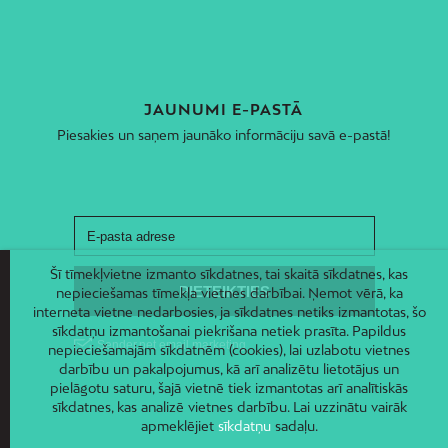
JAUNUMI E-PASTĀ
Piesakies un saņem jaunāko informāciju savā e-pastā!
Šī tīmekļvietne izmanto sīkdatnes, tai skaitā sīkdatnes, kas
nepieciešamas tīmekļa vietnes darbībai. Ņemot vērā, ka
interneta vietne nedarbosies, ja sīkdatnes netiks izmantotas, šo
sīkdatņu izmantošanai piekrišana netiek prasīta. Papildus
nepieciešamajām sīkdatnēm (cookies), lai uzlabotu vietnes
darbību un pakalpojumus, kā arī analizētu lietotājus un
pielāgotu saturu, šajā vietnē tiek izmantotas arī analītiskās
sīkdatnes, kas analizē vietnes darbību. Lai uzzinātu vairāk
apmeklējiet
sīkdatņu
sadaļu.