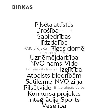
BIRKAS
Pilsēta attīstās
Drošība
Tūrisms
Sabiedrības
līdzdalība
Rīgas domē
RAIC projekts
Līdzdalības budžets
Uzņēmējdarbība
NVO nams
Vide
Izglītība
Latviešu valodas kursi
Atbalsts biedrībām
Satiksme
NVO ziņa
Pilsētvide
Brīvprātīgais darbs
Konkursa projekts
Integrācija
Sports
Veselība