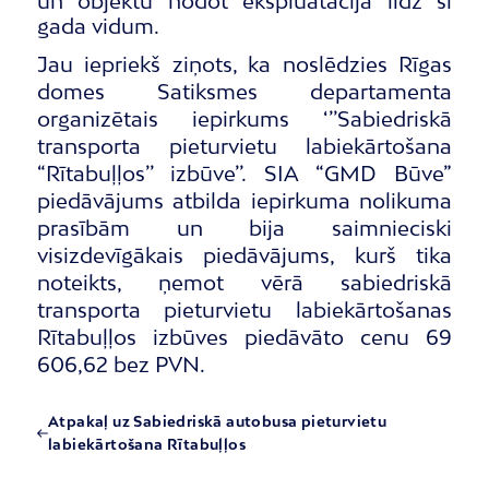
un objektu nodot ekspluatācijā līdz šī
gada vidum.
Jau iepriekš ziņots, ka noslēdzies Rīgas
domes Satiksmes departamenta
organizētais iepirkums ‘’’Sabiedriskā
transporta pieturvietu labiekārtošana
“Rītabuļļos’’ izbūve’’. SIA “GMD Būve”
piedāvājums atbilda iepirkuma nolikuma
prasībām un bija saimnieciski
visizdevīgākais piedāvājums, kurš tika
noteikts, ņemot vērā sabiedriskā
transporta pieturvietu labiekārtošanas
Rītabuļļos izbūves piedāvāto cenu 69
606,62 bez PVN.
Atpakaļ uz Sabiedriskā autobusa pieturvietu
labiekārtošana Rītabuļļos