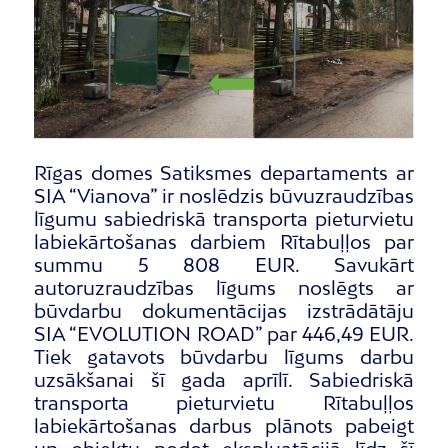
Rīgas domes Satiksmes departaments ar
SIA “Vianova” ir noslēdzis būvuzraudzības
līgumu sabiedriskā transporta pieturvietu
labiekārtošanas darbiem Rītabuļļos par
summu 5 808 EUR. Savukārt
autoruzraudzības līgums noslēgts ar
būvdarbu dokumentācijas izstrādātāju
SIA “EVOLUTION ROAD” par 446,49 EUR.
Tiek gatavots būvdarbu līgums darbu
uzsākšanai šī gada aprīlī. Sabiedriskā
transporta pieturvietu Rītabuļļos
labiekārtošanas darbus plānots pabeigt