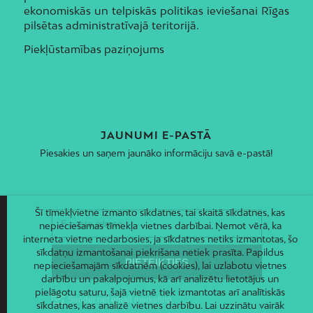
ekonomiskās un telpiskās politikas ieviešanai Rīgas
pilsētas administratīvajā teritorijā.
Piekļūstamības paziņojums
JAUNUMI E-PASTĀ
Piesakies un saņem jaunāko informāciju savā e-pastā!
Šī tīmekļvietne izmanto sīkdatnes, tai skaitā sīkdatnes, kas
nepieciešamas tīmekļa vietnes darbībai. Ņemot vērā, ka
interneta vietne nedarbosies, ja sīkdatnes netiks izmantotas, šo
sīkdatņu izmantošanai piekrišana netiek prasīta. Papildus
nepieciešamajām sīkdatnēm (cookies), lai uzlabotu vietnes
darbību un pakalpojumus, kā arī analizētu lietotājus un
pielāgotu saturu, šajā vietnē tiek izmantotas arī analītiskās
sīkdatnes, kas analizē vietnes darbību. Lai uzzinātu vairāk