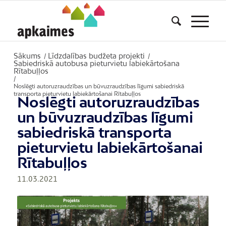
Sākums
Līdzdalības budžeta projekti
/
/
Sabiedriskā autobusa pieturvietu labiekārtošana
Rītabuļļos
/
Noslēgti autoruzraudzības un būvuzraudzības līgumi sabiedriskā
transporta pieturvietu labiekārtošanai Rītabuļļos
Noslēgti autoruzraudzības
un būvuzraudzības līgumi
sabiedriskā transporta
pieturvietu labiekārtošanai
Rītabuļļos
11.03.2021