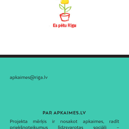
apkaimes@riga.lv
PAR APKAIMES.LV
Projekta mērķis ir nosakot apkaimes, radīt
priekšnoteikumus līdzsvarotas sociāli –