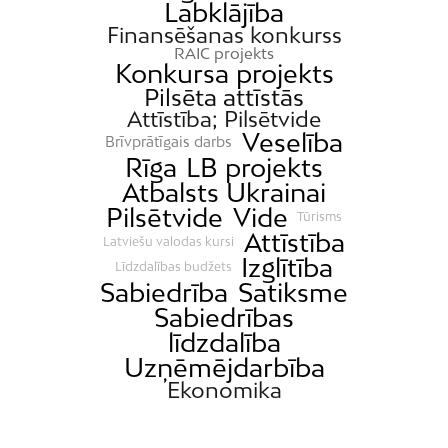
Labklājība
Finansēšanas konkurss
RAIC projekts
Konkursa projekts
Pilsēta attīstās
Attīstība; Pilsētvide
Veselība
Brīvprātīgais darbs
Rīga
LB projekts
Atbalsts Ukrainai
Pilsētvide
Vide
Tūrisms
Attīstība
Latviešu valodas kursi
Izglītība
Līdzdalības budžets
Sabiedrība
Satiksme
Sabiedrības
līdzdalība
Uzņēmējdarbība
Ekonomika