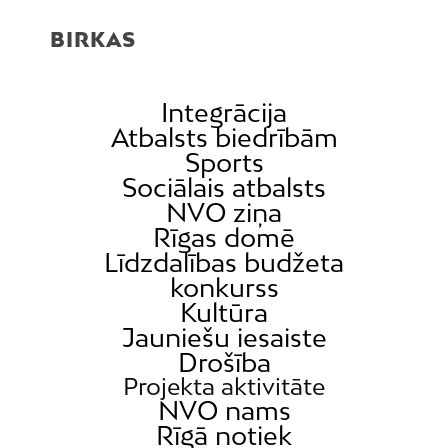
BIRKAS
Integrācija
Atbalsts biedrībām
Sports
Sociālais atbalsts
NVO ziņa
Rīgas domē
Līdzdalības budžeta
konkurss
Kultūra
Jauniešu iesaiste
Drošība
Projekta aktivitāte
NVO nams
Rīgā notiek