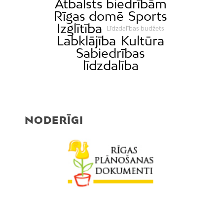
Atbalsts biedrībām
Rīgas domē
Sports
Izglītība
Līdzdalības budžets
Labklājība
Kultūra
Sabiedrības
līdzdalība
NODERĪGI