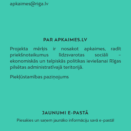
apkaimes@riga.lv
PAR APKAIMES.LV
Projekta mērķis ir nosakot apkaimes, radīt
priekšnoteikumus līdzsvarotas sociāli –
ekonomiskās un telpiskās politikas ieviešanai Rīgas
pilsētas administratīvajā teritorijā.
Piekļūstamības paziņojums
JAUNUMI E-PASTĀ
Piesakies un saņem jaunāko informāciju savā e-pastā!