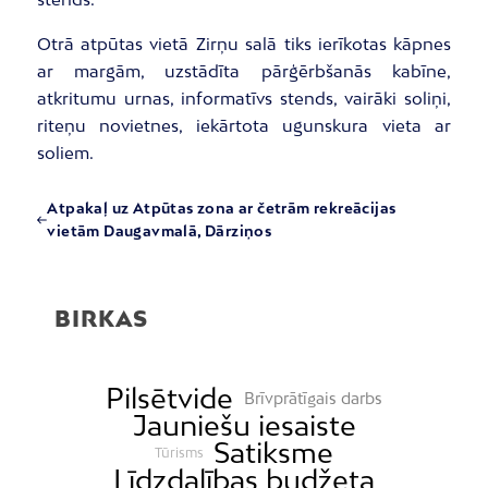
Otrā atpūtas vietā Zirņu salā tiks ierīkotas kāpnes
ar margām, uzstādīta pārģērbšanās kabīne,
atkritumu urnas, informatīvs stends, vairāki soliņi,
riteņu novietnes, iekārtota ugunskura vieta ar
soliem.
Atpakaļ uz Atpūtas zona ar četrām rekreācijas
vietām Daugavmalā, Dārziņos
BIRKAS
Pilsētvide
Brīvprātīgais darbs
Jauniešu iesaiste
Satiksme
Tūrisms
Līdzdalības budžeta