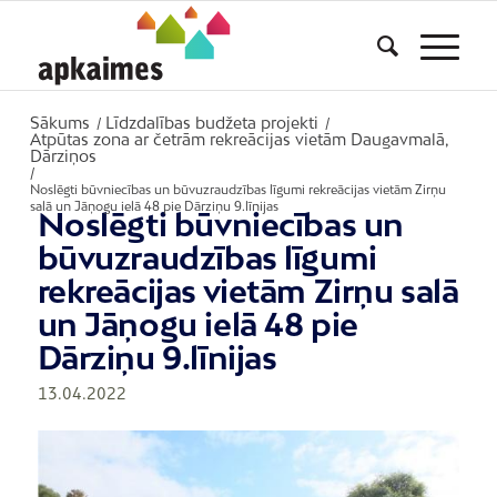
Sākums
Līdzdalības budžeta projekti
/
/
Atpūtas zona ar četrām rekreācijas vietām Daugavmalā,
Dārziņos
/
Noslēgti būvniecības un būvuzraudzības līgumi rekreācijas vietām Zirņu
salā un Jāņogu ielā 48 pie Dārziņu 9.līnijas
Noslēgti būvniecības un
būvuzraudzības līgumi
rekreācijas vietām Zirņu salā
un Jāņogu ielā 48 pie
Dārziņu 9.līnijas
13.04.2022