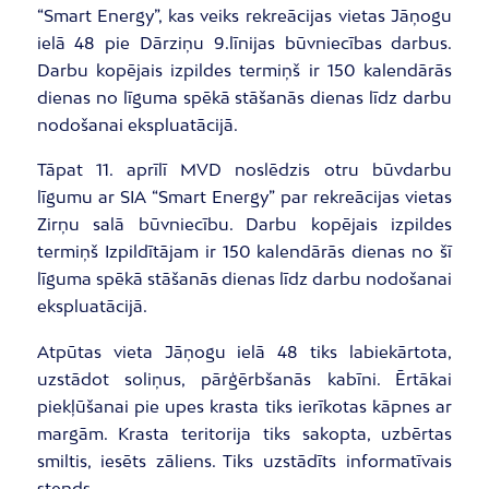
“Smart Energy”, kas veiks rekreācijas vietas Jāņogu
ielā 48 pie Dārziņu 9.līnijas būvniecības darbus.
Darbu kopējais izpildes termiņš ir 150 kalendārās
dienas no līguma spēkā stāšanās dienas līdz darbu
nodošanai ekspluatācijā.
Tāpat 11. aprīlī MVD noslēdzis otru būvdarbu
līgumu ar SIA “Smart Energy” par rekreācijas vietas
Zirņu salā būvniecību. Darbu kopējais izpildes
termiņš Izpildītājam ir 150 kalendārās dienas no šī
līguma spēkā stāšanās dienas līdz darbu nodošanai
ekspluatācijā.
Atpūtas vieta Jāņogu ielā 48 tiks labiekārtota,
uzstādot soliņus, pārģērbšanās kabīni. Ērtākai
piekļūšanai pie upes krasta tiks ierīkotas kāpnes ar
margām. Krasta teritorija tiks sakopta, uzbērtas
smiltis, iesēts zāliens. Tiks uzstādīts informatīvais
stends.