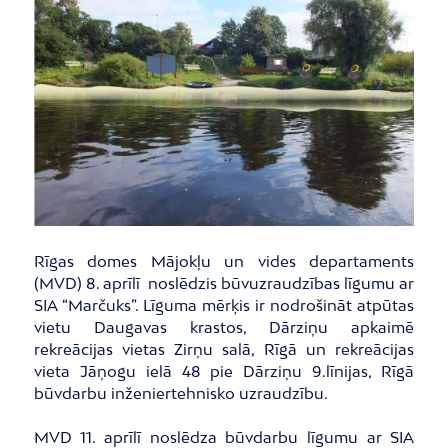
Rīgas domes Mājokļu un vides departaments
(MVD) 8. aprīlī noslēdzis būvuzraudzības līgumu ar
SIA “Marčuks”. Līguma mērķis ir nodrošināt atpūtas
vietu Daugavas krastos, Dārziņu apkaimē
rekreācijas vietas Zirņu salā, Rīgā un rekreācijas
vieta Jāņogu ielā 48 pie Dārziņu 9.līnijas, Rīgā
būvdarbu inženiertehnisko uzraudzību.
MVD 11. aprīlī noslēdza būvdarbu līgumu ar SIA