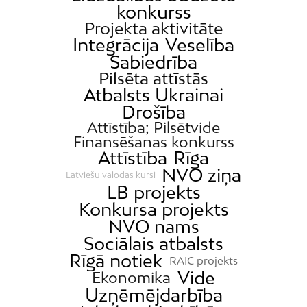
konkurss
Projekta aktivitāte
Integrācija
Veselība
Sabiedrība
Pilsēta attīstās
Atbalsts Ukrainai
Drošība
Attīstība; Pilsētvide
Finansēšanas konkurss
Attīstība
Rīga
NVO ziņa
Latviešu valodas kursi
LB projekts
Konkursa projekts
NVO nams
Sociālais atbalsts
Rīgā notiek
RAIC projekts
Vide
Ekonomika
Uzņēmējdarbība