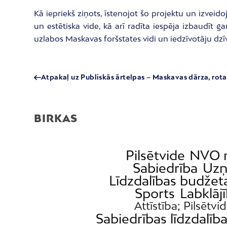
Kā iepriekš ziņots, īstenojot šo projektu un izveid
un estētiska vide, kā arī radīta iespēja izbaudīt g
uzlabos Maskavas foršstates vidi un iedzīvotāju dzīve
Atpakaļ uz Publiskās ārtelpas – Maskavas dārza, rot
BIRKAS
Pilsētvide
NVO 
Sabiedrība
Uzņ
Līdzdalības budžet
Sports
Labklāj
Attīstība; Pilsētvi
Sabiedrības līdzdalīb