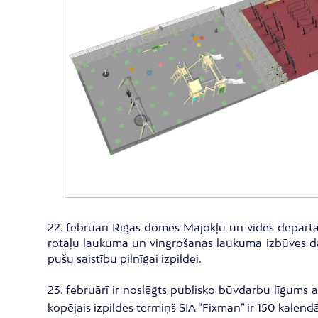
22. februārī Rīgas domes Mājokļu un vides departa
rotaļu laukuma un vingrošanas laukuma izbūves da
pušu saistību pilnīgai izpildei.
23. februārī ir noslēgts publisko būvdarbu līgums
kopējais izpildes termiņš SIA “Fixman” ir 150 kalen