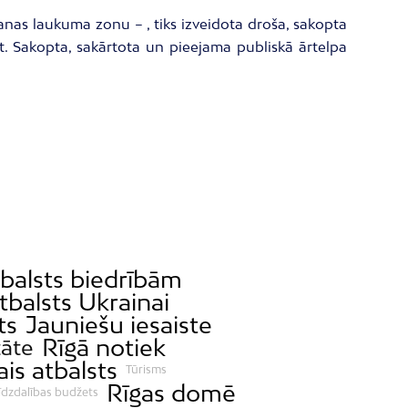
šanas laukuma zonu – , tiks izveidota droša, sakopta
iet. Sakopta, sakārtota un pieejama publiskā ārtelpa
balsts biedrībām
tbalsts Ukrainai
ts
Jauniešu iesaiste
Rīgā notiek
tāte
ais atbalsts
Tūrisms
Rīgas domē
īdzdalības budžets