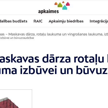
dalības budžets
RAIC
Apkaimju biedrības
Integrācij
lpas – Maskavas dārza, rotaļu laukuma un vingrošanas laukuma, i
 izbūvei un būvuzraudzībai
askavas dārza rotaļu
uma izbūvei un būvuz