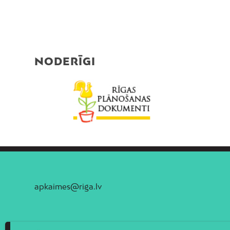
NODERĪGI
apkaimes@riga.lv