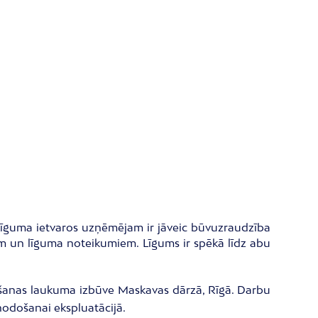
 Līguma ietvaros uzņēmējam ir jāveic būvuzraudzība
m un līguma noteikumiem. Līgums ir spēkā līdz abu
rošanas laukuma izbūve Maskavas dārzā, Rīgā. Darbu
nodošanai ekspluatācijā.