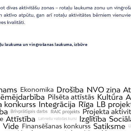
ojot divas aktivitāšu zonas – rotaļu laukuma zonu un vingro
an aktīvo atpūtu, gan arī rotaļu aktivitātes bērniem vienuv
s kvalitāti.
aļu laukuma un vingrošanas laukuma, izbūve
nams
Drošība
NVO ziņa
At
Ekonomika
ēmējdarbība
Kultūra
A
Pilsēta attīstās
a konkurss
Integrācija
Rīga
LB projek
ība
Projekta aktivi
RAIC projekts
Brīvprātīgais darbs
Attīstība
Izglītība
Sociāl
de
Latviešu valodas kursi
a
Vide
Satiksme
Finansēšanas konkurss
L