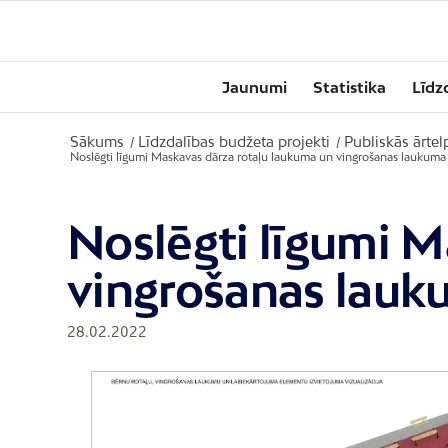
Jaunumi
Statistika
Līdz
Sākums
Līdzdalības budžeta projekti
Publiskās ārte
/
/
Noslēgti līgumi Maskavas dārza rotaļu laukuma un vingrošanas laukuma
Noslēgti līgumi M
vingrošanas lauk
28.02.2022