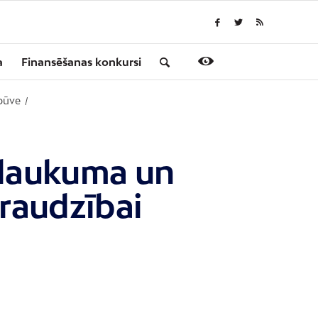
a
Finansēšanas konkursi
zbūve
/
 laukuma un
raudzībai