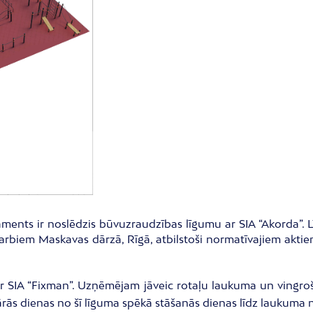
ments ir noslēdzis būvuzraudzības līgumu ar SIA “Akorda”.
rbiem Maskavas dārzā, Rīgā, atbilstoši normatīvajiem aktie
 ar SIA “Fixman”. Uzņēmējam jāveic rotaļu laukuma un ving
dārās dienas no šī līguma spēkā stāšanās dienas līdz laukuma 