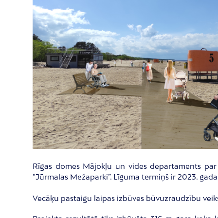
Rīgas domes Mājokļu un vides departaments par p
“Jūrmalas Mežaparki”. Līguma termiņš ir 2023. gada 7
Vecāķu pastaigu laipas izbūves būvuzraudzību veiks