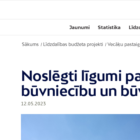
Jaunumi
Statistika
Līdz
Sākums
Līdzdalības budžeta projekti
Vecāķu pastaig
/
/
Noslēgti līgumi p
būvniecību un bū
12.05.2023