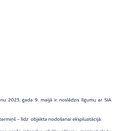
u 2023. gada 9. maijā ir noslēdzis līgumu ar SIA
termiņš – līdz objekta nodošanai ekspluatācijā.