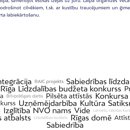
aipa, savienojot esošās izejas uz jūru. Laipa organizēs Ve
nodrošinot cilvēkiem, t.sk. ar kustību traucējumiem un ģim
rta labiekārtošanu.
ntegrācija
Sabiedrības līdzda
RAIC projekts
Rīga
Līdzdalības budžeta konkurss
P
Konkursa 
Pilsēta attīstās
a
Brīvprātīgais darbs
Uzņēmējdarbība
Kultūra
Satik
kurss
e
Izglītība
NVO nams
Vide
Latviešu valodas kurs
s atbalsts
Rīgas domē
Attīs
Līdzdalības budžets
Sabiedrība