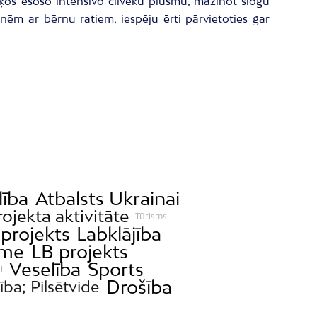
cāķos esošo intensīvo cilvēku plūsmu, mazinot slogu
enēm ar bērnu ratiem, iespēju ērti pārvietoties gar
lība
Atbalsts Ukrainai
rojekta aktivitāte
Tūrisms
projekts
Labklājība
sme
LB projekts
Veselība
Sports
i
Drošība
tība; Pilsētvide