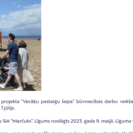
rojekta “Vecāķu pastaigu laipa” būvniecības darbu veikšan
.jūlijs.
 SIA “Marčuks”. Līgums noslēgts 2023. gada 9. maijā. Līguma 