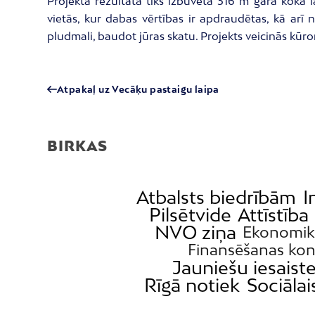
Projekta rezultātā tiks izbūvēta 316 m gara koka l
vietās, kur dabas vērtības ir apdraudētas, kā arī 
pludmali, baudot jūras skatu. Projekts veicinās kūro
Atpakaļ uz Vecāķu pastaigu laipa
BIRKAS
Atbalsts biedrībām
I
Pilsētvide
Attīstība
NVO ziņa
Ekonomik
Finansēšanas kon
Jauniešu iesaist
Rīgā notiek
Sociālai