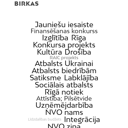
BIRKAS
Jauniešu iesaiste
Finansēšanas konkurss
Izglītība
Rīga
Konkursa projekts
Kultūra
Drošība
RAIC projekts
Atbalsts Ukrainai
Atbalsts biedrībām
Satiksme
Labklājība
Sociālais atbalsts
Rīgā notiek
Attīstība; Pilsētvide
Uzņēmējdarbība
NVO nams
Integrācija
Līdzdalības budžets
NVO ziņa