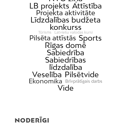
LB projekts
Attīstība
Projekta aktivitāte
Līdzdalības budžeta
konkurss
Tūrisms
Latviešu valodas kursi
Sports
Pilsēta attīstās
Rīgas domē
Sabiedrība
Sabiedrības
līdzdalība
Veselība
Pilsētvide
Ekonomika
Brīvprātīgais darbs
Vide
NODERĪGI