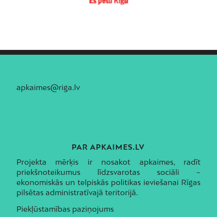
apkaimes@riga.lv
PAR APKAIMES.LV
Projekta mērķis ir nosakot apkaimes, radīt
priekšnoteikumus līdzsvarotas sociāli –
ekonomiskās un telpiskās politikas ieviešanai Rīgas
pilsētas administratīvajā teritorijā.
Piekļūstamības paziņojums