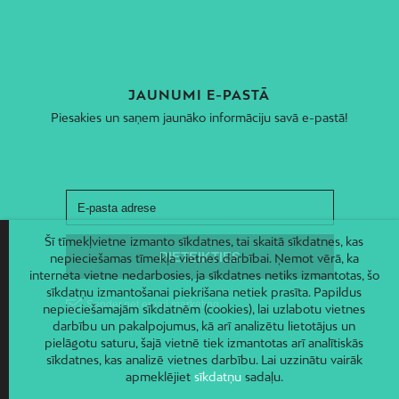
JAUNUMI E-PASTĀ
Piesakies un saņem jaunāko informāciju savā e-pastā!
Šī tīmekļvietne izmanto sīkdatnes, tai skaitā sīkdatnes, kas
nepieciešamas tīmekļa vietnes darbībai. Ņemot vērā, ka
interneta vietne nedarbosies, ja sīkdatnes netiks izmantotas, šo
sīkdatņu izmantošanai piekrišana netiek prasīta. Papildus
nepieciešamajām sīkdatnēm (cookies), lai uzlabotu vietnes
darbību un pakalpojumus, kā arī analizētu lietotājus un
pielāgotu saturu, šajā vietnē tiek izmantotas arī analītiskās
sīkdatnes, kas analizē vietnes darbību. Lai uzzinātu vairāk
apmeklējiet
sīkdatņu
sadaļu.