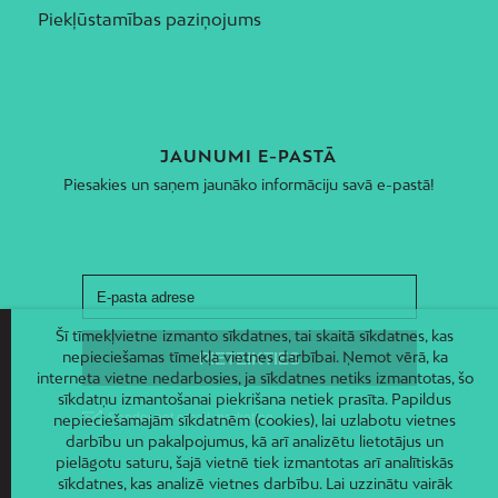
Piekļūstamības paziņojums
JAUNUMI E-PASTĀ
Piesakies un saņem jaunāko informāciju savā e-pastā!
Šī tīmekļvietne izmanto sīkdatnes, tai skaitā sīkdatnes, kas
nepieciešamas tīmekļa vietnes darbībai. Ņemot vērā, ka
interneta vietne nedarbosies, ja sīkdatnes netiks izmantotas, šo
sīkdatņu izmantošanai piekrišana netiek prasīta. Papildus
nepieciešamajām sīkdatnēm (cookies), lai uzlabotu vietnes
darbību un pakalpojumus, kā arī analizētu lietotājus un
pielāgotu saturu, šajā vietnē tiek izmantotas arī analītiskās
sīkdatnes, kas analizē vietnes darbību. Lai uzzinātu vairāk