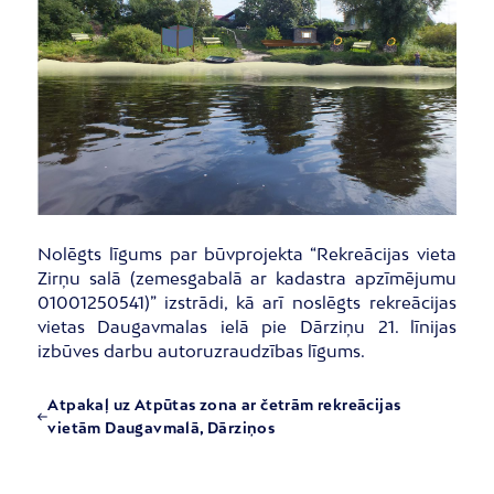
Nolēgts līgums par būvprojekta “Rekreācijas vieta
Zirņu salā (zemesgabalā ar kadastra apzīmējumu
01001250541)” izstrādi, kā arī noslēgts rekreācijas
vietas Daugavmalas ielā pie Dārziņu 21. līnijas
izbūves darbu autoruzraudzības līgums.
Atpakaļ uz Atpūtas zona ar četrām rekreācijas
vietām Daugavmalā, Dārziņos