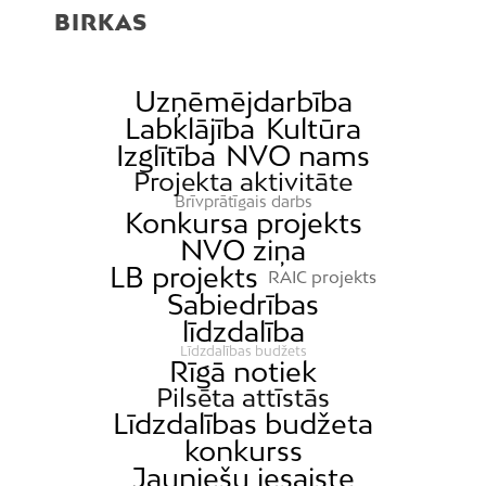
BIRKAS
Uzņēmējdarbība
Labklājība
Kultūra
Izglītība
NVO nams
Projekta aktivitāte
Brīvprātīgais darbs
Konkursa projekts
NVO ziņa
LB projekts
RAIC projekts
Sabiedrības
līdzdalība
Līdzdalības budžets
Rīgā notiek
Pilsēta attīstās
Līdzdalības budžeta
konkurss
Jauniešu iesaiste