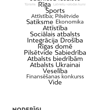
Rīga
Tūrisms
Latviešu valodas kursi
Sports
Attīstība; Pilsētvide
Satiksme
Ekonomika
Attīstība
Sociālais atbalsts
Integrācija
Drošība
Rīgas domē
Pilsētvide
Sabiedrība
Atbalsts biedrībām
Atbalsts Ukrainai
Veselība
Finansēšanas konkurss
Vide
NODERĪGI